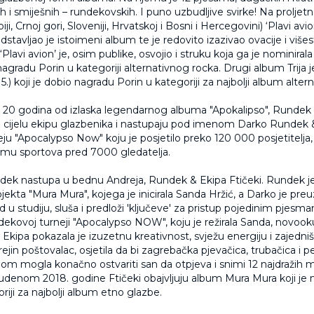
nih i smiješnih – rundekovskih. I puno uzbudljive svirke! Na proljetno
iji, Crnoj gori, Sloveniji, Hrvatskoj i Bosni i Hercegovini) ‘Plavi av
dstavljao je istoimeni album te je redovito izazivao ovacije i više
‘Plavi avion’ je, osim publike, osvojio i struku koja ga je nominirala
agradu Porin u kategoriji alternativnog rocka. Drugi album Trija 
5.) koji je dobio nagradu Porin u kategoriji za najbolji album alter
- 20 godina od izlaska legendarnog albuma "Apokalipso", Rundek
ja cijelu ekipu glazbenika i nastupaju pod imenom Darko Rundek 
ju "Apocalypso Now" koju je posjetilo preko 120 000 posjetitelja,
omu sportova pred 7000 gledatelja.
dek nastupa u bednu Andreja, Rundek & Ekipa Ftičeki. Rundek j
jekta "Mura Mura", kojega je inicirala Sanda Hržić, a Darko je pr
rad u studiju, sluša i predloži 'ključeve' za pristup pojedinim pjes
dekovoj turneji "Apocalypso NOW", koju je režirala Sanda, novook
Ekipa pokazala je izuzetnu kreativnost, svježu energiju i zajedniš
rejin poštovalac, osjetila da bi zagrebačka pjevačica, trubačica i 
om mogla konačno ostvariti san da otpjeva i snimi 12 najdražih
udenom 2018. godine Ftičeki obajvljuju album Mura Mura koji je 
riji za najbolji album etno glazbe.