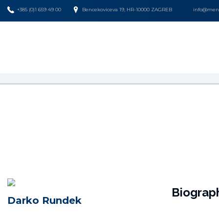
+385 (0)1 659 49 00
Bencekoviceva 19, HR-10000 ZAGREB
info@mena
Biograp
Darko Rundek