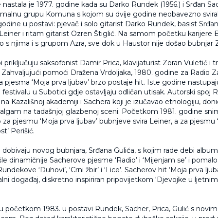
nastala je 1977. godine kada su Darko Rundek (1956.) i Srđan Sac
rmalnu grupu Komuna s kojom su dvije godine neobavezno svirali
odine u postavi: pjevač i solo gitarist Darko Rundek, basist Srđa
Leiner i ritam gitarist Ozren Štiglić. Na samom početku karijere B
ao s njima i s grupom Azra, sve dok u Haustor nije došao bubnjar 
 priključuju saksofonist Damir Prica, klavijaturist Zoran Vuletić i
. Zahvaljujući pomoći Dražena Vrdoljaka, 1980. godine za Radio 
a pjesma ‘Moja prva ljubav’ brzo postaje hit. Iste godine nastupaj
stivalu u Subotici gdje ostavljaju odličan utisak. Autorski spoj R
u na Kazališnoj akademiji i Sachera koji je izučavao etnologiju, don
algam na tadašnjoj glazbenoj sceni. Početkom 1981. godine snim
o za pjesmu ‘Moja prva ljubav’ bubnjeve svira Leiner, a za pjesmu
t’ Perišić.
e dobivaju novog bubnjara, Srđana Gulića, s kojim rade debi album
šle dinamičnije Sacherove pjesme ‘Radio’ i ‘Mijenjam se’ i pomalo
ndekove ‘Duhovi’, ‘Crni žbir’ i ‘Lice’. Sacherov hit ‘Moja prva ljuba
ni događaj, diskretno inspiriran pripovijetkom ‘Djevojke u ljetnim
ju početkom 1983. u postavi Rundek, Sacher, Prica, Gulić s novim