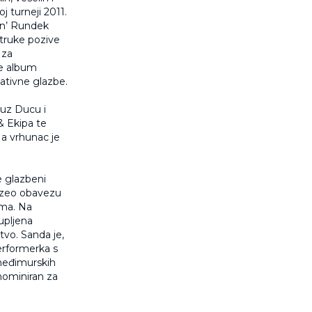
j turneji 2011.
ion’ Rundek
struke pozive
 za
je album
nativne glazbe.
 uz Ducu i
& Ekipa te
 a vrhunac je
e glazbeni
euzeo obavezu
mama. Na
upljena
tvo. Sanda je,
performerka s
 međimurskih
nominiran za