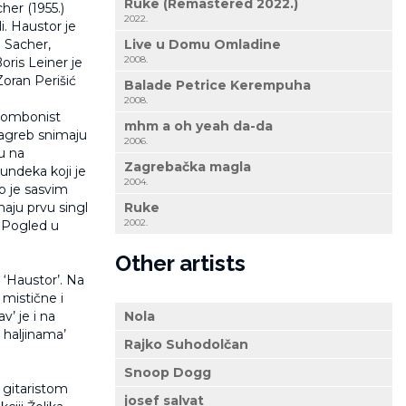
Ruke (Remastered 2022.)
her (1955.)
2022.
. Haustor je
n Sacher,
Live u Domu Omladine
2008.
oris Leiner je
Zoran Perišić
Balade Petrice Kerempuha
2008.
 trombonist
mhm a oh yeah da-da
Zagreb snimaju
2006.
u na
Zagrebačka magla
undeka koji je
2004.
io je sasvim
aju prvu singl
Ruke
2002.
 ‘Pogled u
Other artists
 ‘Haustor’. Na
 mistične i
v’ je i na
Nola
 haljinama’
Rajko Suhodolčan
Snoop Dogg
 gitaristom
josef salvat