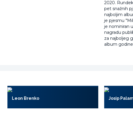
2020. Rundek &
pet snažnih p
najboljim alb
je pjesmu "Mil
je nominiran u
nagradu publik
za najboljeg 
album godine i
Leon Brenko
Josip Pala