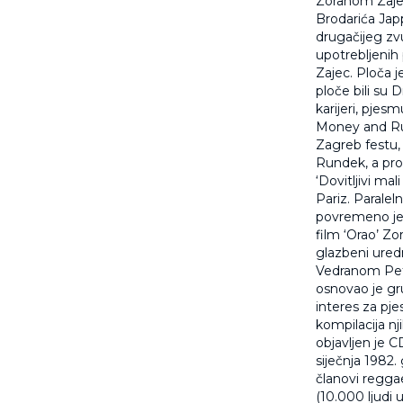
Zoranom Zajec
Brodarića Japp
drugačijeg zv
upotrebljenih 
Zajec. Ploča 
ploče bili su D
karijeri, pjesm
Money and Ru
Zagreb festu, 
Rundek, a pro
‘Dovitljivi ma
Pariz. Paralel
povremeno je 
film ‘Orao’ Z
glazbeni ured
Vedranom Petr
osnovao je gr
interes za pj
kompilacija n
objavljen je 
siječnja 1982.
članovi regga
(10.000 ljudi