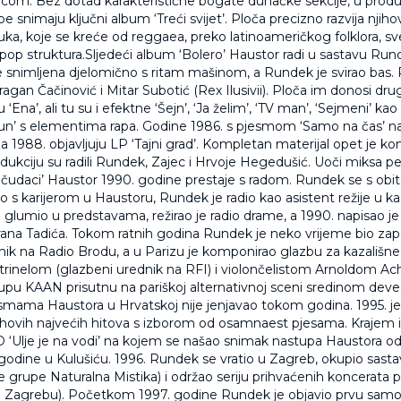
om. Bez dotad karakteristične bogate duhačke sekcije, u produkc
e snimaju ključni album ‘Treći svijet’. Ploča precizno razvija njiho
uka, koje se kreće od reggaea, preko latinoameričkog folklora, sv
pop struktura.Sljedeći album ‘Bolero’ Haustor radi u sastavu Rund
je snimljena djelomično s ritam mašinom, a Rundek je svirao bas.
ragan Čačinović i Mitar Subotić (Rex Ilusivii). Ploča im donosi drugi
u ‘Ena’, ali tu su i efektne ‘Šejn’, ‘Ja želim’, ‘TV man’, ‘Sejmeni’ kao
n’ s elementima rapa. Godine 1986. s pjesmom ‘Samo na čas’ n
a 1988. objavljuju LP ‘Tajni grad’. Kompletan materijal opet je k
dukciju su radili Rundek, Zajec i Hrvoje Hegedušić. Uoči miksa 
li čudaci’ Haustor 1990. godine prestaje s radom. Rundek se s obite
no s karijerom u Haustoru, Rundek je radio kao asistent režije u kaz
glumio u predstavama, režirao je radio drame, a 1990. napisao je
orana Tadića. Tokom ratnih godina Rundek je neko vrijeme bio za
nik na Radio Brodu, a u Parizu je komponirao glazbu za kazališne
inelom (glazbeni urednik na RFI) i violončelistom Arnoldom A
upu KAAN prisutnu na pariškoj alternativnoj sceni sredinom deve
esmama Haustora u Hrvatskoj nije jenjavao tokom godina. 1995. je
jihovih najvećih hitova s izborom od osamnaest pjesama. Krajem 
CD ‘Ulje je na vodi’ na kojem se našao snimak nastupa Haustora o
 godine u Kulušiću. 1996. Rundek se vratio u Zagreb, okupio sastav
e grupe Naturalna Mistika) i održao seriju prihvaćenih koncerata 
 u Zagrebu). Početkom 1997. godine Rundek je objavio prvu samo