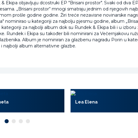
 Ekipa objavljuju dcostruki EP "Brisani prostor". Svaki od dva EP
jesama. „Brisani prostor“ mnogi smatraju jednim od njegovih najbo
umom prošle godine godine. Žiri treće nezavisne novinarske na
a" nominirao u kategoriji za najbolju pjesmu godine, album „Brisa
 kategoriji za najbolji album dok su Rundek & Ekipa bili i u izbor
e. Rundek i Ekipa su također bili nominirani za Večernjakovu ružu
glazbenika. Album je nominiran za glazbenu nagradu Porin u kateg
 najbolji album alternativne glazbe.
meta
Lea Elena