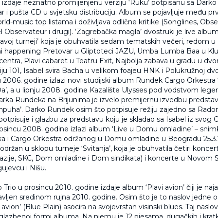
 izdaje neznatno promijenjenu verziju ‘Ruku’ potpisanu sa Dark
r i pušta CD u svjetsku distribuciju. Album se pojavljuje među pr
rld-music top listama i doživljava odlične kritike (Songlines, Obs
l Observateur i drugi). ‘Zagrebačka magla’ dvostruki je live alb
lavoj turneji’ koja je obuhvatila sedam tematskih večeri, redom u
ni happening Pretovar u Gliptoteci JAZU, Umba Lumba Baa u Kl
ntra, Plavi cabaret u Teatru Exit, Najbolja zabava u gradu u dvo
ju 101, Isabel svira Bacha u velikom foajeu HNK i Polukružnoj dvo
ju 2006. godine izlazi novi studijski album Rundek Cargo Orkestr
’, a u lipnju 2008. godine Kazalište Ulysses pod vodstvom leg
Darka Rundeka na Brijunima je izvelo premijernu izvedbu predsta
puha’. Darko Rundek osim što potpisuje režiju zajedno sa Rad
otpisuje i glazbu za predstavu koju je skladao sa Isabel iz svog 
rosincu 2008. godine izlazi album ‘Live u Domu omladine’ – sni
a i Cargo Orkestra održanog u Domu omladine u Beogradu 25.3.
 održan u sklopu turneje ‘Svitanja’, koja je obuhvatila četiri konc
razije, SKC, Dom omladine i Dom sindikata) i koncerte u Novom 
ujevcu i Nišu.
rio u prosincu 2010. godine izdaje album ‘Plavi avion’ čiji je naja
javljen sredinom rujna 2010. godine. Osim što je to naslov jedne
 avion’ (Blue Plain) asocira na svojevrstan visinski blues. Taj naslo
lazbenoj formi albuma. Na njemu je 12 pjesama, dugačkih i kratki