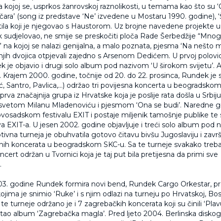
a kojoj se, usprkos žanrovskoj raznolikosti, u temama kao što su ‘C
ničara’ (song iz predstave ‘Ne’ izvedene u Mostaru 1990. godine), ‘Š
 stila koji je njegovao s Haustorom. Uz brojne navedene projekte u
sudjelovao, ne smije se preskočiti ploča Rade Šerbedžije “Mno
 na kojoj se nalazi genijalna, a malo poznata, pjesma ‘Na nešto m
 njih dvojica otpjevali zajedno s Arsenom Dedićem. U prvoj polovi
 je objavio i drugi solo album pod nazivom ‘U širokom svijetu’. 
e. Krajem 2000. godine, točnije od 20. do 22. prosinca, Rundek je 
, Santro, Pavlica,…) održao tri povijesna koncerta u beogradskom
prva značajnija grupa iz Hrvatske koja je poslije rata došla u Srbij
osvetom Milanu Mladenoviću i pjesmom ‘Ona se budi’. Naredne 
osadskom festivalu EXIT i postaje miljenik tamošnje publike te se
a EXIT-a. U jesen 2002. godine objavljuje i treći solo album pod
ivna turneja je obuhvatila gotovo čitavu bivšu Jugoslaviju i zavr
alnih koncerata u beogradskom SKC-u. Sa te turneje svakako treba i
cert održan u Tvornici koja je taj put bila pretijesna da primi sve
.
03. godine Rundek formira novi bend, Rundek Cargo Orkestar, p
ojima je snimio ‘Ruke’ i s njim odlazi na turneju po Hrvatskoj, Bosni
 te turneje održano je i 7 zagrebačkih koncerata koji su činili ‘Plav
astao album ‘Zagrebačka magla’. Pred ljeto 2004. Berlinska disko