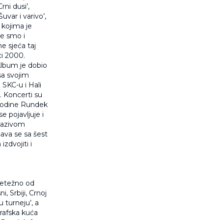
rni dusi’,
uvar i varivo’,
 kojima je
ge smo i
e sjeća taj
ci 2000.
Album je dobio
sa svojim
 SKC-u i Hali
u. Koncerti su
godine Rundek
 pojavljuje i
 nazivom
šava se sa šest
zdvojiti i
retežno od
, Srbiji, Crnoj
u turneju’, a
grafska kuća