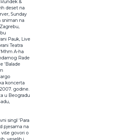
o Rundek &
vih deset na
erver, Sunday
um sniman na
 Zagrebu,
ubu
rani Pauk, Live
rani Teatra
a ‘Mhm A-ha
endarnog Rade
ve ‘Balade
om
Cargo
mka koncerta
2007. godine.
erta u Beogradu
Sadu,
vni singl ‘Para
 od pjesama na
v više govori o
h, veselih i