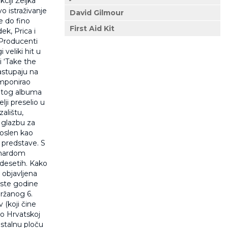
iji Željka
vo istraživanje
David Gilmour
e do fino
First Aid Kit
ek, Prica i
 Producenti
 veliki hit u
 i ‘Take the
astupaju na
omponirao
petog albuma
lji preselio u
alištu,
 glazbu za
poslen kao
 predstave. S
chardom
desetih. Kako
 objavljena
iste godine
držanog 6.
 (koji čine
po Hrvatskoj
stalnu ploču