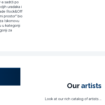
-a sadrži po
ljih uradaka i
grade Rock&Off
ni prostor" bio
u za Iskonovu
 u kategoriji
oriji za
Laura Miletić
Our
artists
Look at our rich catalog of artists ...