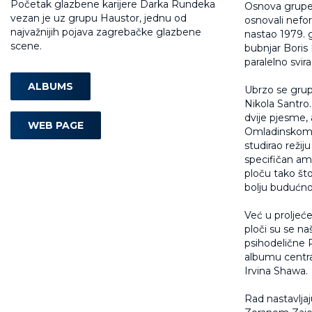
Početak glazbene karijere Darka Rundeka
Osnova grupe 
vezan je uz grupu Haustor, jednu od
osnovali nefo
najvažnijih pojava zagrebačke glazbene
nastao 1979. g
scene.
bubnjar Boris 
paralelno svir
ALBUMS
Ubrzo se grupi
Nikola Santro
dvije pjesme, 
WEB PAGE
Omladinskom fe
studirao režij
specifičan am
ploču tako št
bolju budućnos
Već u proljeć
ploči su se na
psihodelične Ru
albumu central
Irvina Shawa.
Rad nastavlja