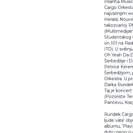
Piranha Music
Cargo Orkesta
najvažnijim wo
Herald, Nouve
takozvanoj ‘P
(Multimedijal
Studentskog ce
on 101 na Radi
ITD). U svibn
Oh Yeah Da-Da
Šerbedžije i 
Petrice Kerem
Šerbedžijom, p
Orkestra. U p
Darka Rundek
Taj je koncert
(Pozorište Te
Pančevu, Krag
Rundek Cargo T
ljude vara’ ob
albumu, ‘Plavi
duhu nego o g