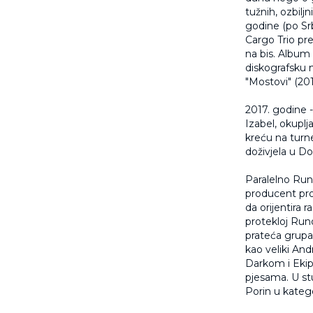
tužnih, ozbilj
godine (po Srb
Cargo Trio pre
na bis. Album 
diskografsku n
"Mostovi" (201
2017. godine 
Izabel, okupl
kreću na turne
doživjela u D
Paralelno Run
producent pro
da orijentira 
protekloj Run
prateća grupa 
kao veliki And
Darkom i Ekip
pjesama. U st
Porin u katego