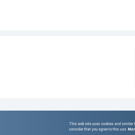
This web site uses cookies and similar t
consider that you agree to this use.
More