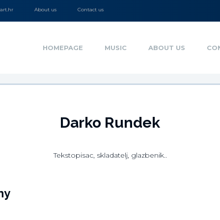
rt.hr
About us
Contact us
HOMEPAGE
MUSIC
ABOUT US
CO
Darko Rundek
Tekstopisac, skladatelj, glazbenik..
hy