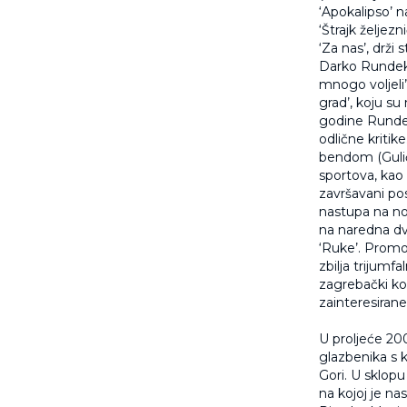
‘Apokalipso’ n
‘Štrajk željez
‘Za nas’, drži
Darko Rundek 
mnogo voljeli”
grad’, koju su
godine Rundek
odlične kritik
bendom (Gulić
sportova, kao 
završavani p
nastupa na nov
na naredna dv
‘Ruke’. Promot
zbilja trijumf
zagrebački kon
zainteresirane
U proljeće 20
glazbenika s k
Gori. U sklopu
na kojoj je n