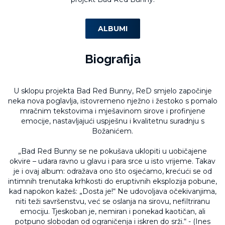
ALBUMI
Biografija
U sklopu projekta Bad Red Bunny, ReD smjelo započinje
neka nova poglavlja, istovremeno nježno i žestoko s pomalo
mračnim tekstovima i mješavinom sirove i profinjene
emocije, nastavljajući uspješnu i kvalitetnu suradnju s
Božanićem.
„Bad Red Bunny se ne pokušava uklopiti u uobičajene
okvire – udara ravno u glavu i para srce u isto vrijeme. Takav
je i ovaj album: odražava ono što osjećamo, krećući se od
intimnih trenutaka krhkosti do eruptivnih eksplozija pobune,
kad napokon kažeš: „Dosta je!“ Ne udovoljava očekivanjima,
niti teži savršenstvu, već se oslanja na sirovu, nefiltriranu
emociju. Tjeskoban je, nemiran i ponekad kaotičan, ali
potpuno slobodan od ograničenja i iskren do srži.“ - (Ines