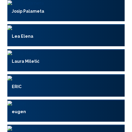
Josip Palameta
Lea Elena
Laura Miletić
ERIC
eugen