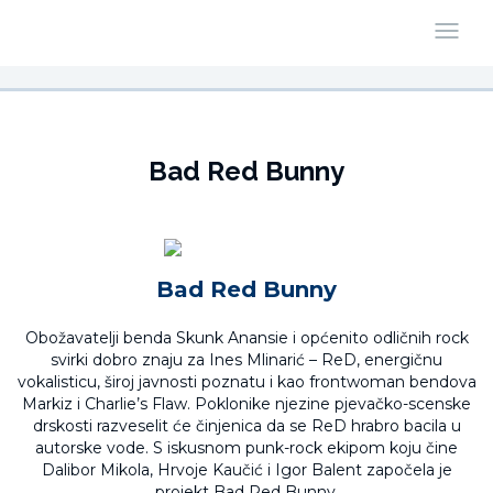
Bad Red Bunny
Bad Red Bunny
Obožavatelji benda Skunk Anansie i općenito odličnih rock
svirki dobro znaju za Ines Mlinarić – ReD, energičnu
vokalisticu, široj javnosti poznatu i kao frontwoman bendova
Markiz i Charlie’s Flaw. Poklonike njezine pjevačko-scenske
drskosti razveselit će činjenica da se ReD hrabro bacila u
autorske vode. S iskusnom punk-rock ekipom koju čine
Dalibor Mikola, Hrvoje Kaučić i Igor Balent započela je
projekt Bad Red Bunny.