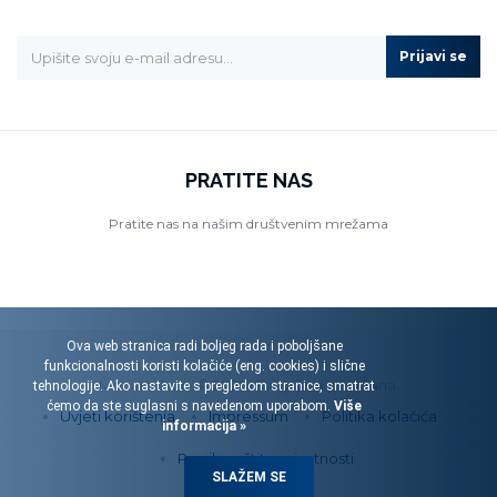
Prijavi se
PRATITE NAS
Pratite nas na našim društvenim mrežama
Ova web stranica radi boljeg rada i poboljšane
funkcionalnosti koristi kolačiće (eng. cookies) i slične
Menart d.o.o. © 2026. Sva prava pridržana.
tehnologije. Ako nastavite s pregledom stranice, smatrat
ćemo da ste suglasni s navedenom uporabom.
Više
Uvjeti korištenja
Impressum
Politika kolačića
informacija »
Pravila zaštite privatnosti
SLAŽEM SE