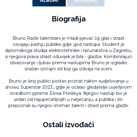
ALBUMI
BOOKING
Biografija
Bruno Rački talentirani je mladi pjevač čiji glas i strast
osvajaju pažnju publike gdje god nastupa. Student je
diplomskoga studija elektrotehnike i računarstva u Zagrebu,
a njegova prava strast oduvijek je bila - glazba. Kombinirajući
obrazovanje i ljubav prema nastupima Bruno je izgradio
snažan izričajni stil koji ga izdvaja na sceni.
Bruno je široj publici postao poznat nakon sudjelovanja u
showu Superstar 2023., gdje je očarao gledatelje uvjerljivom
izvedbom pjesme Elvisa Presleya. Njegov nastup bio je
jedan od najupečatljivijih u natjecanju, a publika i žiri
prepoznali su njegov izniman talent i strast prema glazbi.
Ostali izvođači