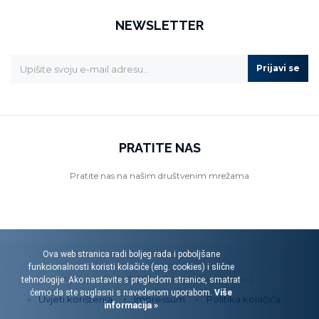
NEWSLETTER
Prijavi se
PRATITE NAS
Pratite nas na našim društvenim mrežama
Ova web stranica radi boljeg rada i poboljšane
funkcionalnosti koristi kolačiće (eng. cookies) i slične
Menart d.o.o. © 2026. Sva prava pridržana.
tehnologije. Ako nastavite s pregledom stranice, smatrat
ćemo da ste suglasni s navedenom uporabom.
Više
Uvjeti korištenja
Impressum
Politika kolačića
informacija »