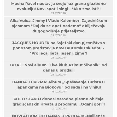
Macha Ravel nastavlja svoju razigranu glazbenu
evoluciju! Novi spot i singl - "Ako smo isti"!
21. OŽUJAK
Alka Vuica, Jimmy i Vlado Kalember: Zajedničkom
pjesmom "Daj da se opet nađemo" obilježavaju
dugogodišnje prijateljstvo
21. OŽUJAK
JACQUES HOUDEK na Svjetski dan pjesništva s
ponosom predstavlja novu autorsku skladbu -
"Proljeća, ljeta, jeseni, zime"!
21. OŽUJAK
BOA II: Novi album „Live klub Azimut Šibenik“ od
danas u prodaji!
21. OŽUJAK
BANDA TURIZMA: Album „Spašavanje turista u
japankama na Biokovu“ od sada i na vinilu!
14. OŽUJAK
KOLO SLAVUJ donosi narodne plesne običaje
gradišćanskih Hrvata u programu „Oganj gori“!
12. OŽUJAK
NOVI ALBUM OD DANAS U PRODAJI! „Najljepše