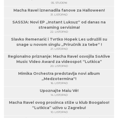
05. STUDENI
Macha Ravel iznenadila fanove za Halloween!
31. LISTOPAD
SASSJA: Novi EP „Instant Luksuz“ od danas na
streaming servisima!
22. LISTOPAD
Slavko Remenarić i Tvrtko Hopek Les udružili su
snage u novom singlu „Priručnik za tebe“ !
21. LISTOPAD
Regionalno priznanje: Macha Ravel osvojila SoAlive
Music Video Award za videospot “Lutkica”
20. LISTOPAD
Mimika Orchestra predstavlja novi album
„Medzotermina“!
16. LISTOPAD
Upoznajte Maiu Vë!
14. LISTOPAD
Macha Ravel ovog prosinca stiže u klub Boogaloo!
“Lutkica” uživo u Zagrebu!
10. LISTOPAD