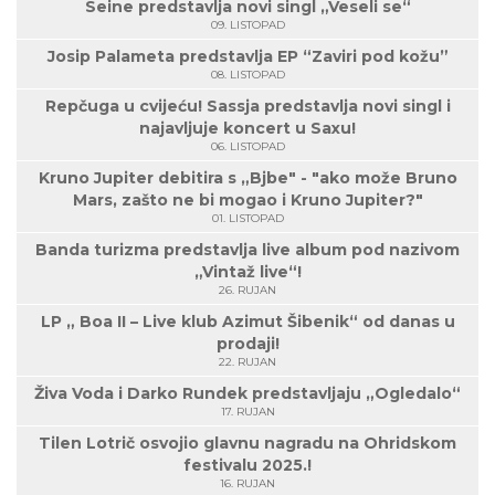
Seine predstavlja novi singl „Veseli se“
09. LISTOPAD
Josip Palameta predstavlja EP “Zaviri pod kožu”
08. LISTOPAD
Repčuga u cvijeću! Sassja predstavlja novi singl i
najavljuje koncert u Saxu!
06. LISTOPAD
Kruno Jupiter debitira s „Bjbe" - "ako može Bruno
Mars, zašto ne bi mogao i Kruno Jupiter?"
01. LISTOPAD
Banda turizma predstavlja live album pod nazivom
„Vintaž live“!
26. RUJAN
LP „ Boa II – Live klub Azimut Šibenik“ od danas u
prodaji!
22. RUJAN
Živa Voda i Darko Rundek predstavljaju „Ogledalo“
17. RUJAN
Tilen Lotrič osvojio glavnu nagradu na Ohridskom
festivalu 2025.!
16. RUJAN