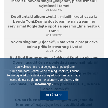
Marolt u novom singlu „Voljena“, pleše između
svjetlosti i tame!
28. LISTOPAD
Debitantski album „Vol.2“, mladih kreativaca iz
benda Toni.Drama dostupan je na streaming
servisima! Pogledajte spot za pjesmu „Ima nešto u
tom“!
28. LISTOPAD
Novim singlom „Dječak“, Dora Vestić prepričava
bolnu priču iz stvarnog života!
25. LISTOPAD
Bad Red Bunny ponovo šokiraju! Spot za pjesmu
„Done“ usudit će se pogledati samo najhrabriji!
23. LISTOPAD
Ova web stranica radi boljeg rada i poboljšane
funkcionalnosti koristi kolačiće (eng. cookies) i slične
Pogledajte spot za singl „Osmijeh“ Elene Brnić!
tehnologije. Ako nastavite s pregledom stranice, smatrat
21. LISTOPAD
ćemo da ste suglasni s navedenom uporabom.
Više
Kolo Slavuj & Folklorelektro predstavjaju „Ja Roža
informacija »
(TonZa Remix)“!
18. LISTOPAD
SLAŽEM SE
Grupa Fluentes novim singlom „Vrijeme da
krenemo“ najavljuje treći studijski album!