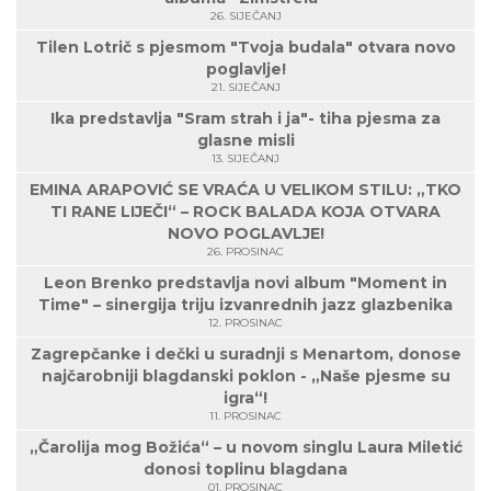
26. SIJEČANJ
Tilen Lotrič s pjesmom "Tvoja budala" otvara novo
poglavlje!
21. SIJEČANJ
Ika predstavlja "Sram strah i ja"- tiha pjesma za
glasne misli
13. SIJEČANJ
EMINA ARAPOVIĆ SE VRAĆA U VELIKOM STILU: „TKO
TI RANE LIJEČI“ – ROCK BALADA KOJA OTVARA
NOVO POGLAVLJE!
26. PROSINAC
Leon Brenko predstavlja novi album "Moment in
Time" – sinergija triju izvanrednih jazz glazbenika
12. PROSINAC
Zagrepčanke i dečki u suradnji s Menartom, donose
najčarobniji blagdanski poklon - „Naše pjesme su
igra“!
11. PROSINAC
„Čarolija mog Božića“ – u novom singlu Laura Miletić
donosi toplinu blagdana
01. PROSINAC