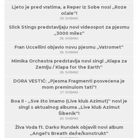
Ljeto je pred vratima, a Reper Iz Sobe nosi „Roze
očale“!
29. SVIBANJ
Slick Stings predstavljaju novi videospot za pjesmu
„3000 miles“
28. SVIBANJ
Fran Uccellini objavio novu pjesmu „Vatromet“
28. SVIBANJ
Mimika Orchestra predstavlja novi singl „Klapa za
Zemlju / Klapa for the Earth“
28. SVIBANJ
DORA VESTIĆ: „Pjesma Fragmenti posvećena je
mom preminulom tati“!
27. SVIBANJ
Boa II - „Sve što imamo (Live klub Azimut)“ novi je
singl s aktualnog albuma „Live klub Azimut
Šibenik“!
20. SVIBANJ
Živa Voda ft. Darko Rundek objavili novi album
„Angel's Breath de/re/konstrukt“