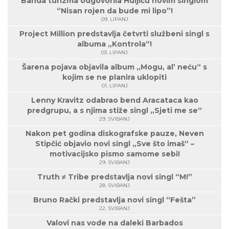
Banda turizma odgovorila Huljiću novim singlom
“Nisan rojen da bude mi lipo”!
09. LIPANJ
Project Million predstavlja četvrti službeni singl s
albuma „Kontrola“!
03. LIPANJ
Šarena pojava objavila album „Mogu, al’ neću“ s
kojim se ne planira uklopiti
01. LIPANJ
Lenny Kravitz odabrao bend Aracataca kao
predgrupu, a s njima stiže singl „Sjeti me se“
29. SVIBANJ
Nakon pet godina diskografske pauze, Neven
Stipčić objavio novi singl „Sve što imaš“ –
motivacijsko pismo samome sebi!
29. SVIBANJ
Truth ≠ Tribe predstavlja novi singl “M!”
28. SVIBANJ
Bruno Rački predstavlja novi singl “Fešta”
22. SVIBANJ
Valovi nas vode na daleki Barbados