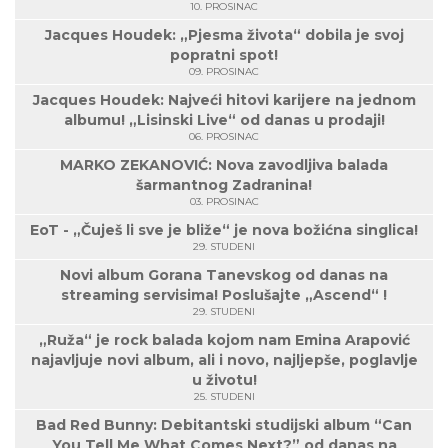
10. PROSINAC
Jacques Houdek: „Pjesma života“ dobila je svoj
popratni spot!
09. PROSINAC
Jacques Houdek: Najveći hitovi karijere na jednom
albumu! „Lisinski Live“ od danas u prodaji!
06. PROSINAC
MARKO ZEKANOVIĆ: Nova zavodljiva balada
šarmantnog Zadranina!
03. PROSINAC
EoT - „Čuješ li sve je bliže“ je nova božićna singlica!
29. STUDENI
Novi album Gorana Tanevskog od danas na
streaming servisima! Poslušajte „Ascend“ !
29. STUDENI
„Ruža“ je rock balada kojom nam Emina Arapović
najavljuje novi album, ali i novo, najljepše, poglavlje
u životu!
25. STUDENI
Bad Red Bunny: Debitantski studijski album “Can
You Tell Me What Comes Next?” od danas na