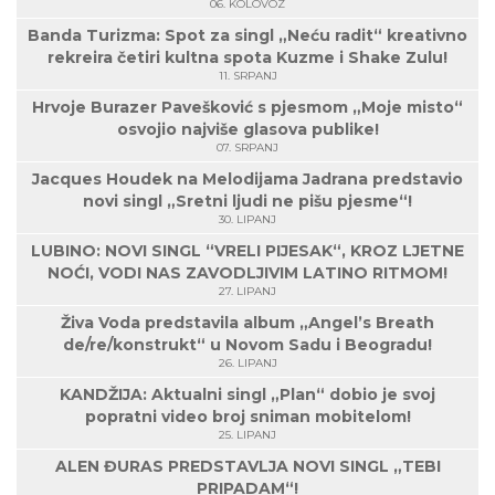
06. KOLOVOZ
Banda Turizma: Spot za singl „Neću radit“ kreativno
rekreira četiri kultna spota Kuzme i Shake Zulu!
11. SRPANJ
Hrvoje Burazer Pavešković s pjesmom „Moje misto“
osvojio najviše glasova publike!
07. SRPANJ
Jacques Houdek na Melodijama Jadrana predstavio
novi singl „Sretni ljudi ne pišu pjesme“!
30. LIPANJ
LUBINO: NOVI SINGL “VRELI PIJESAK“, KROZ LJETNE
NOĆI, VODI NAS ZAVODLJIVIM LATINO RITMOM!
27. LIPANJ
Živa Voda predstavila album „Angel’s Breath
de/re/konstrukt“ u Novom Sadu i Beogradu!
26. LIPANJ
KANDŽIJA: Aktualni singl „Plan“ dobio je svoj
popratni video broj sniman mobitelom!
25. LIPANJ
ALEN ĐURAS PREDSTAVLJA NOVI SINGL „TEBI
PRIPADAM“!