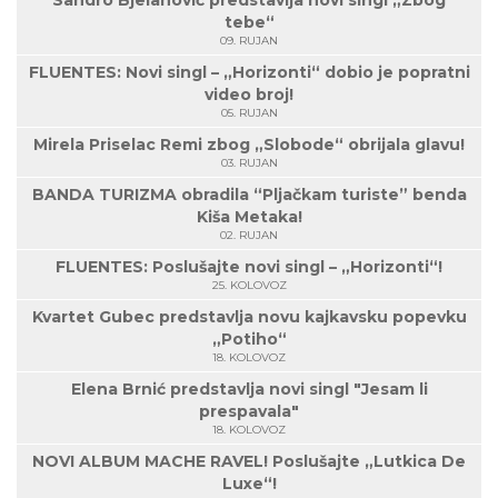
Sandro Bjelanović predstavlja novi singl „Zbog
tebe“
09. RUJAN
FLUENTES: Novi singl – „Horizonti“ dobio je popratni
video broj!
05. RUJAN
Mirela Priselac Remi zbog „Slobode“ obrijala glavu!
03. RUJAN
BANDA TURIZMA obradila “Pljačkam turiste” benda
Kiša Metaka!
02. RUJAN
FLUENTES: Poslušajte novi singl – „Horizonti“!
25. KOLOVOZ
Kvartet Gubec predstavlja novu kajkavsku popevku
„Potiho“
18. KOLOVOZ
Elena Brnić predstavlja novi singl "Jesam li
prespavala"
18. KOLOVOZ
NOVI ALBUM MACHE RAVEL! Poslušajte „Lutkica De
Luxe“!