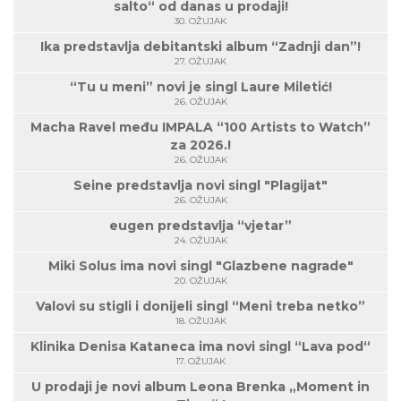
salto“ od danas u prodaji!
30. OŽUJAK
Ika predstavlja debitantski album “Zadnji dan”!
27. OŽUJAK
“Tu u meni” novi je singl Laure Miletić!
26. OŽUJAK
Macha Ravel među IMPALA “100 Artists to Watch”
za 2026.!
26. OŽUJAK
Seine predstavlja novi singl "Plagijat"
26. OŽUJAK
eugen predstavlja “vjetar”
24. OŽUJAK
Miki Solus ima novi singl "Glazbene nagrade"
20. OŽUJAK
Valovi su stigli i donijeli singl “Meni treba netko”
18. OŽUJAK
Klinika Denisa Kataneca ima novi singl “Lava pod“
17. OŽUJAK
U prodaji je novi album Leona Brenka „Moment in