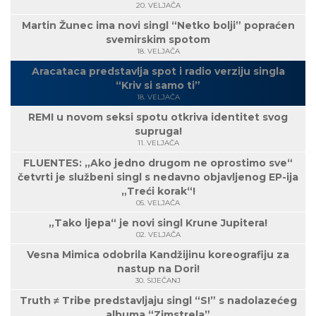
20. VELJAČA
Martin Žunec ima novi singl “Netko bolji” popraćen
svemirskim spotom
18. VELJAČA
Aracataca predstavlja spot i radio verziju singla
“Kriv si samo ti”
18. VELJAČA
REMI u novom seksi spotu otkriva identitet svog
supruga!
11. VELJAČA
FLUENTES: „Ako jedno drugom ne oprostimo sve“
četvrti je službeni singl s nedavno objavljenog EP-ija
„Treći korak“!
05. VELJAČA
„Tako ljepa“ je novi singl Krune Jupitera!
02. VELJAČA
Vesna Mimica odobrila Kandžijinu koreografiju za
nastup na Dori!
30. SIJEČANJ
Truth ≠ Tribe predstavljaju singl “S!” s nadolazećeg
albuma “Zimstrela”