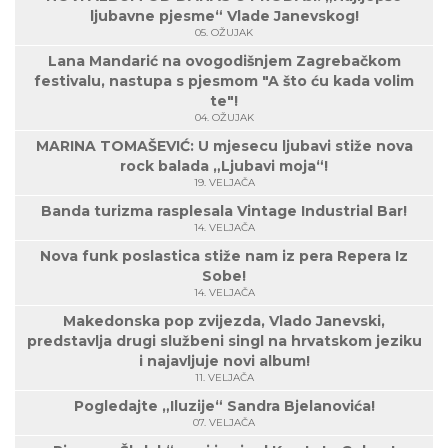
ljubavne pjesme“ Vlade Janevskog!
05. OŽUJAK
Lana Mandarić na ovogodišnjem Zagrebačkom
festivalu, nastupa s pjesmom "A što ću kada volim
te"!
04. OŽUJAK
MARINA TOMAŠEVIĆ: U mjesecu ljubavi stiže nova
rock balada „Ljubavi moja“!
19. VELJAČA
Banda turizma rasplesala Vintage Industrial Bar!
14. VELJAČA
Nova funk poslastica stiže nam iz pera Repera Iz
Sobe!
14. VELJAČA
Makedonska pop zvijezda, Vlado Janevski,
predstavlja drugi službeni singl na hrvatskom jeziku
i najavljuje novi album!
11. VELJAČA
Pogledajte „Iluzije“ Sandra Bjelanovića!
07. VELJAČA