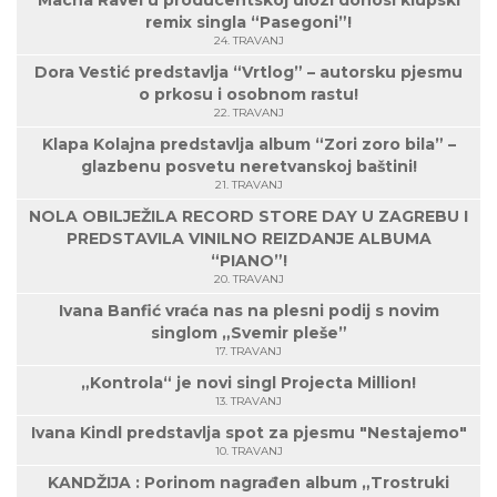
Macha Ravel u producentskoj ulozi donosi klupski
remix singla “Pasegoni”!
24. TRAVANJ
Dora Vestić predstavlja “Vrtlog” – autorsku pjesmu
o prkosu i osobnom rastu!
22. TRAVANJ
Klapa Kolajna predstavlja album “Zori zoro bila” –
glazbenu posvetu neretvanskoj baštini!
21. TRAVANJ
NOLA OBILJEŽILA RECORD STORE DAY U ZAGREBU I
PREDSTAVILA VINILNO REIZDANJE ALBUMA
“PIANO”!
20. TRAVANJ
Ivana Banfić vraća nas na plesni podij s novim
singlom „Svemir pleše”
17. TRAVANJ
„Kontrola“ je novi singl Projecta Million!
13. TRAVANJ
Ivana Kindl predstavlja spot za pjesmu "Nestajemo"
10. TRAVANJ
KANDŽIJA : Porinom nagrađen album „Trostruki