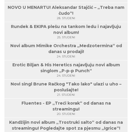
NOVO U MENARTU! Aleksandar Stajčić – „Treba nam
čudo“!
28. STUDENI
Rundek & EKIPA plešu na tankom ledu i najavljuju
novi album!
25. STUDENI
Novi album Mimike Orchestra „Medzotermina“ od
danas u prodaji!
24. STUDENI
Erotic Biljan & His Heretics najavljuju novi album
singlom „P-p-p Punch“
24. STUDENI
Novi singl Brune Račkog "Tako lako" ulazi u uho –
poslušajte!
21. STUDENI
Fluentes - EP „Treći korak“ od danas na
streamingu!
20. STUDENI
Kandžijin novi album „Trostruki salto“ od danas na
streamingu! Pogledajte spot za pjesmu „Igrice“!