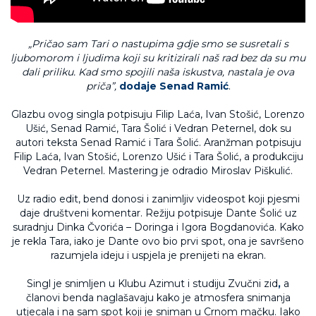
„Pričao sam Tari o nastupima gdje smo se susretali s
ljubomorom i ljudima koji su kritizirali naš rad bez da su mu
dali priliku. Kad smo spojili naša iskustva, nastala je ova
priča”,
dodaje Senad Ramić
.
Glazbu ovog singla potpisuju Filip Laća, Ivan Stošić, Lorenzo
Ušić, Senad Ramić, Tara Šolić i Vedran Peternel, dok su
autori teksta Senad Ramić i Tara Šolić. Aranžman potpisuju
Filip Laća, Ivan Stošić, Lorenzo Ušić i Tara Šolić, a produkciju
Vedran Peternel. Mastering je odradio Miroslav Piškulić.
Uz radio edit, bend donosi i zanimljiv videospot koji pjesmi
daje društveni komentar. Režiju potpisuje Dante Šolić uz
suradnju Dinka Čvorića – Doringa i Igora Bogdanovića. Kako
je rekla Tara, iako je Dante ovo bio prvi spot, ona je savršeno
razumjela ideju i uspjela je prenijeti na ekran.
Singl je snimljen u Klubu Azimut i studiju Zvučni zid
,
a
članovi benda naglašavaju kako je atmosfera snimanja
utjecala i na sam spot koji je sniman u Crnom mačku. Iako