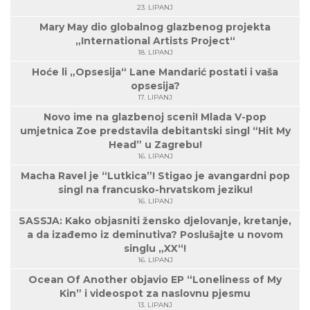
23. LIPANJ
Mary May dio globalnog glazbenog projekta
„International Artists Project“
18. LIPANJ
Hoće li „Opsesija“ Lane Mandarić postati i vaša
opsesija?
17. LIPANJ
Novo ime na glazbenoj sceni! Mlada V-pop
umjetnica Zoe predstavila debitantski singl “Hit My
Head” u Zagrebu!
16. LIPANJ
Macha Ravel je “Lutkica”! Stigao je avangardni pop
singl na francusko-hrvatskom jeziku!
16. LIPANJ
SASSJA: Kako objasniti žensko djelovanje, kretanje,
a da izađemo iz deminutiva? Poslušajte u novom
singlu „XX“!
16. LIPANJ
Ocean Of Another objavio EP “Loneliness of My
Kin” i videospot za naslovnu pjesmu
13. LIPANJ