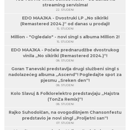
streaming servisima!
22. STUDENI
EDO MAAJKA - Dvostruki LP „No sikiriki
(Remastered 2024.)“ od danas u prodaji!
15. STUDENI
Million - "Ogledalo" - novi singl s albuma Million 2!
15. STUDENI
EDO MAAJKA - Počele prednarudžbe dvostrukog
vinila „No sikiriki (Remastered 2024.)“!
08. STUDENI
Goran Tanevski predstavlja drugi službeni singl s
nadolazećeg albuma „Ascend“! Pogledajte spot za
pjesmu „Sreken den“!
08. STUDENI
Kolo Slavuj & Folklorelektro predstavjaju „Hajstra
(TonZa Remix)“!
08. STUDENI
Rajko Suhodolčan, na ovogodišnjem Chansonfestu
predstavio je novi singl „Proljetni san“!
07. STUDENI