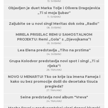
13. SVIBANJ
Objavljen je duet Marka Tolje i Olivera Dragojevića
„Ti si moja ljubav“
11. SVIBANJ
Zaljubite se u novi singl Meritas dok svira „Radio”
08. SVIBANJ
MIRELA PRISELAC REMI U SAMOSTALNOM
PROJEKTU: Remi „Gola” s „Djevojkama”!
05. SVIBANJ
Lea Elena predstavlja „Tiho na prstima“
04. SVIBANJ
Grupa Kolodvor predstavlja novi spot i singl „Ti si
rijeka“!
28. TRAVANJ
NOVO U MENARTU! Tko se krije iza imena Fameja i
kako su bez promocije došli do desetaka tisuća
pregleda?
27. TRAVANJ
Seine predstavlja novi album "Vreva"
24. TRAVANJ