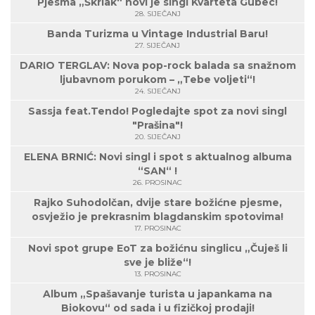
Pjesma „Škrlak“ novi je singl Kvarteta Gubec!
28. SIJEČANJ
Banda Turizma u Vintage Industrial Baru!
27. SIJEČANJ
DARIO TERGLAV: Nova pop-rock balada sa snažnom
ljubavnom porukom – „Tebe voljeti“!
24. SIJEČANJ
Sassja feat.Tendo! Pogledajte spot za novi singl
"Prašina"!
20. SIJEČANJ
ELENA BRNIĆ: Novi singl i spot s aktualnog albuma
“SAN“ !
26. PROSINAC
Rajko Suhodolčan, dvije stare božićne pjesme,
osvježio je prekrasnim blagdanskim spotovima!
17. PROSINAC
Novi spot grupe EoT za božićnu singlicu „Čuješ li
sve je bliže“!
13. PROSINAC
Album „Spašavanje turista u japankama na
Biokovu“ od sada i u fizičkoj prodaji!