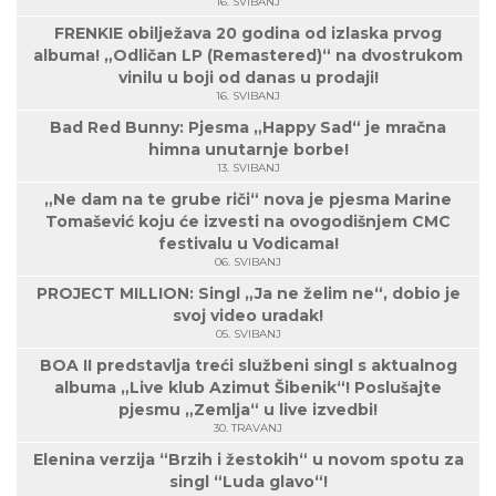
16. SVIBANJ
FRENKIE obilježava 20 godina od izlaska prvog
albuma! „Odličan LP (Remastered)“ na dvostrukom
vinilu u boji od danas u prodaji!
16. SVIBANJ
Bad Red Bunny: Pjesma „Happy Sad“ je mračna
himna unutarnje borbe!
13. SVIBANJ
„Ne dam na te grube riči“ nova je pjesma Marine
Tomašević koju će izvesti na ovogodišnjem CMC
festivalu u Vodicama!
06. SVIBANJ
PROJECT MILLION: Singl „Ja ne želim ne“, dobio je
svoj video uradak!
05. SVIBANJ
BOA II predstavlja treći službeni singl s aktualnog
albuma „Live klub Azimut Šibenik“! Poslušajte
pjesmu „Zemlja“ u live izvedbi!
30. TRAVANJ
Elenina verzija “Brzih i žestokih“ u novom spotu za
singl “Luda glavo“!