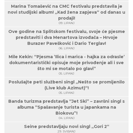
Marina Tomašević na CMC festivalu predstavila je
novi studijski album! „Kad žena zapjeva“ od danas u
prodaji!
09. LIPANJ
Ove godine na Splitskom festivalu, svoje će pjesme
predstaviti i dva Menartova izvođača – Hrvoje
Burazer Pavešković i Dario Terglav!
06. LIPANJ
Mile Kekin: “Pjesma ’Ilica i marica - hajka za odrasle’
dokumentaristički opisuje moje privođenje ali i sve
što mi se motalo po glavi”
05. LIPANJ
Poslušajte peti službeni singl „Nešto se promijenilo
(Live klub Azimut)“!
05. LIPANJ
Banda turizma predstavlja “Jet Ski” – završni singl s
albuma “Spašavanje turista u japankama na
Biokovu”!
04. LIPANJ
Seine predstavljaju novi singl „Gori 2“
29. SVIBANJ