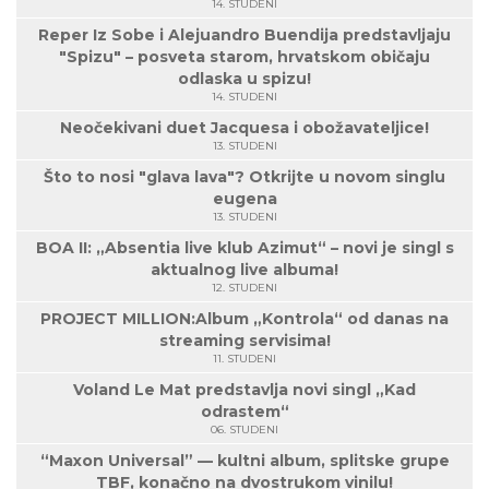
14. STUDENI
Reper Iz Sobe i Alejuandro Buendija predstavljaju
"Spizu" – posveta starom, hrvatskom običaju
odlaska u spizu!
14. STUDENI
Neočekivani duet Jacquesa i obožavateljice!
13. STUDENI
Što to nosi "glava lava"? Otkrijte u novom singlu
eugena
13. STUDENI
BOA II: „Absentia live klub Azimut“ – novi je singl s
aktualnog live albuma!
12. STUDENI
PROJECT MILLION:Album „Kontrola“ od danas na
streaming servisima!
11. STUDENI
Voland Le Mat predstavlja novi singl „Kad
odrastem“
06. STUDENI
“Maxon Universal” — kultni album, splitske grupe
TBF, konačno na dvostrukom vinilu!