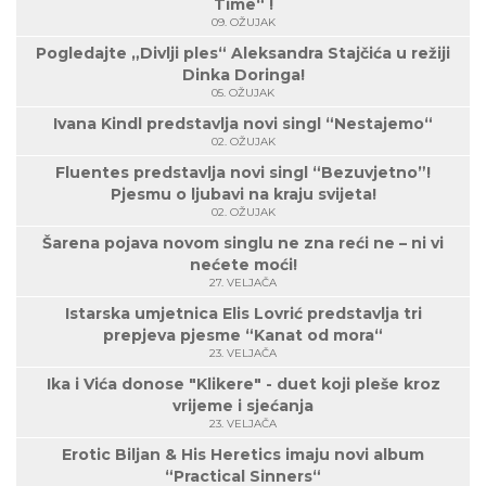
Time“ !
09. OŽUJAK
Pogledajte „Divlji ples“ Aleksandra Stajčića u režiji
Dinka Doringa!
05. OŽUJAK
Ivana Kindl predstavlja novi singl “Nestajemo“
02. OŽUJAK
Fluentes predstavlja novi singl “Bezuvjetno”!
Pjesmu o ljubavi na kraju svijeta!
02. OŽUJAK
Šarena pojava novom singlu ne zna reći ne – ni vi
nećete moći!
27. VELJAČA
Istarska umjetnica Elis Lovrić predstavlja tri
prepjeva pjesme “Kanat od mora“
23. VELJAČA
Ika i Vića donose "Klikere" - duet koji pleše kroz
vrijeme i sjećanja
23. VELJAČA
Erotic Biljan & His Heretics imaju novi album
“Practical Sinners“