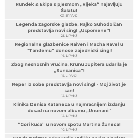
Rundek & Ekipa s pjesmom „Rijeka“ najavljuju
Šalatu!
03. SRPANJ
Legenda zagorske glazbe, Rajko Suhodolčan
predstavlja novi singl „Uspomene“!
23. LIPANJ
Regionalne glazbenice Raiven i Macha Ravel u
“Tandemu” donose zajednički singl!
16. LIPANJ
Zbog nesnosnih vrućina, Krunu Jupitera udarila je
„Sunčanica“!
15. LIPANJ
Reper iz sobe predstavlja novi singl - Moj život je
san!
12. LIPANJ
Klinika Denisa Kataneca u najmračnijem izdanju
dosad na novom albumu „Ununani“
12. LIPANJ
“Gori kuća” u novom spotu Martina Žuneca!
10. LIPANJ