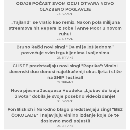
ODAJE POČAST SVOM OCU I OTVARA NOVO
GLAZBENO POGLAVLJE
24. SRPANJ
„Tajland“ se vratio kao remix. Nakon pola milijuna
streamova hit Repera iz sobe i Anne Moor u novom
ruhu!
22. SRPANJ
Bruno Rački novi singl “Da mi je još jednom”
posvećuje svim izgubljenima i voljenima
21. SRPANJ
GLISTE predstavljaju novi singl "Paprika": Viralni
slovenski duo donosi najotkačeniji okus ljeta i stiže
na SHIP festival!
15. SRPANJ
Nova pjesma Jacquesa Houdeka „Ljubav do kraja
života“ dobila je svoje posebno videoizdanje!
08. SRPANJ
Fon Biskich i Narodno blago predstavljaju singl "BEZ
ČOKOLADE" i najavljuju vinilno izdanje koje će te
doslovno moći pojesti!
07. SRPANJ