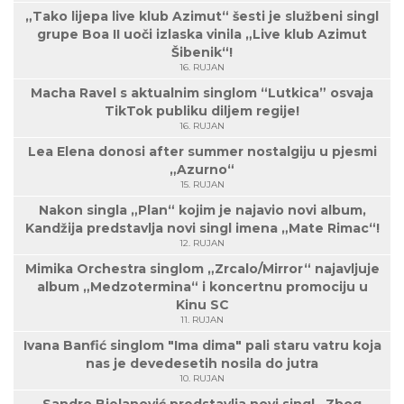
„Tako lijepa live klub Azimut“ šesti je službeni singl
grupe Boa II uoči izlaska vinila „Live klub Azimut
Šibenik“!
16. RUJAN
Macha Ravel s aktualnim singlom “Lutkica” osvaja
TikTok publiku diljem regije!
16. RUJAN
Lea Elena donosi after summer nostalgiju u pjesmi
„Azurno“
15. RUJAN
Nakon singla „Plan“ kojim je najavio novi album,
Kandžija predstavlja novi singl imena „Mate Rimac“!
12. RUJAN
Mimika Orchestra singlom „Zrcalo/Mirror“ najavljuje
album „Medzotermina“ i koncertnu promociju u
Kinu SC
11. RUJAN
Ivana Banfić singlom "Ima dima" pali staru vatru koja
nas je devedesetih nosila do jutra
10. RUJAN