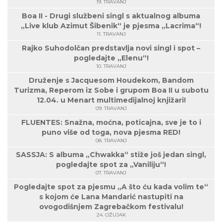
19. TRAVANJ
Boa II - Drugi službeni singl s aktualnog albuma
„Live klub Azimut Šibenik“ je pjesma „Lacrima“!
11. TRAVANJ
Rajko Suhodolčan predstavlja novi singl i spot –
pogledajte „Elenu“!
10. TRAVANJ
Druženje s Jacquesom Houdekom, Bandom
Turizma, Reperom iz Sobe i grupom Boa II u subotu
12.04. u Menart multimedijalnoj knjižari!
09. TRAVANJ
FLUENTES: Snažna, moćna, poticajna, sve je to i
puno više od toga, nova pjesma RED!
08. TRAVANJ
SASSJA: S albuma „Chwakka“ stiže još jedan singl,
pogledajte spot za „Vaniliju“!
07. TRAVANJ
Pogledajte spot za pjesmu „A što ću kada volim te“
s kojom će Lana Mandarić nastupiti na
ovogodišnjem Zagrebačkom festivalu!
24. OŽUJAK