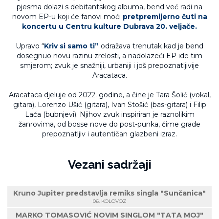
pjesma dolazi s debitantskog albuma, bend već radi na
novom EP-u koji će fanovi moći
pretpremijerno čuti na
koncertu u Centru kulture Dubrava 20. veljače.
Upravo “
Kriv si samo ti”
odražava trenutak kad je bend
dosegnuo novu razinu zrelosti, a nadolazeći EP ide tim
smjerom; zvuk je snažniji, urbaniji i još prepoznatljivije
Aracataca.
Aracataca djeluje od 2022. godine, a čine je Tara Šolić (vokal,
gitara), Lorenzo Ušić (gitara), Ivan Stošić (bas-gitara) i Filip
Laća (bubnjevi). Njihov zvuk inspiriran je raznolikim
žanrovima, od bosse nove do post-punka, čime grade
prepoznatljiv i autentičan glazbeni izraz.
Vezani sadržaji
Kruno Jupiter predstavlja remiks singla "Sunčanica"
06. KOLOVOZ
MARKO TOMASOVIĆ NOVIM SINGLOM "TATA MOJ"