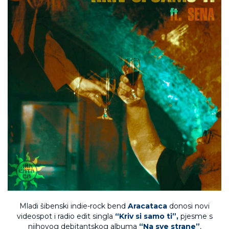
Mladi šibenski indie-rock bend
Aracataca
donosi novi
videospot i radio edit singla
“Kriv si samo ti”,
pjesme s
njihovog debitantskog albuma
“Na sve strane”
,