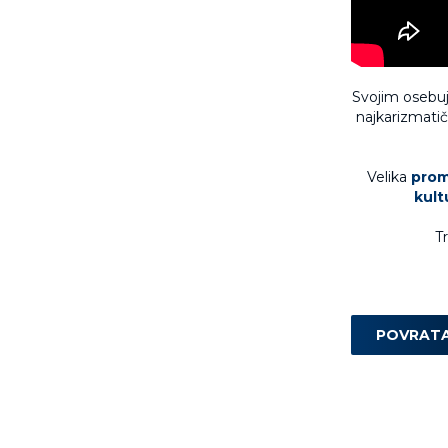
Svojim osebujn
najkarizmati
Velika
prom
kult
Tr
POVRAT