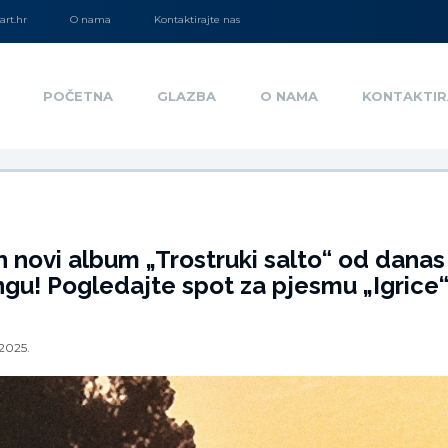
rt.hr
O nama
Kontaktirajte nas
POČETNA
GLAZBA
O NAMA
KONTAKTIR
n novi album „Trostruki salto“ od danas
gu! Pogledajte spot za pjesmu „Igrice“
.2025.