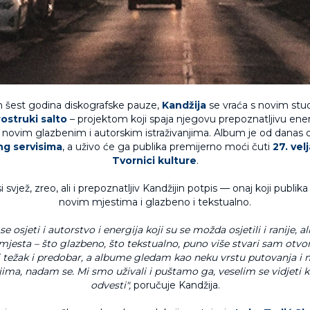
 šest godina diskografske pauze,
Kandžij
a
se vraća s novim stu
ostruki salto
– projektom koji spaja njegovu prepoznatljivu energ
novim glazbenim i autorskim istraživanjima. Album je od danas
ng servisima
, a uživo će ga publika premijerno moći čuti
27. vel
Tvornici kulture
.
vjež, zreo, ali i prepoznatljiv Kandžijin potpis — onaj koji publika v
novim mjestima i glazbeno i tekstualno.
 osjeti i autorstvo i energija koji su se možda osjetili i ranije, al
jesta – što glazbeno, što tekstualno, puno više stvari sam otvor
, i težak i predobar, a albume gledam kao neku vrstu putovanja 
eljima, nadam se. Mi smo uživali i puštamo ga, veselim se vidjeti 
odvesti",
poručuje Kandžija.