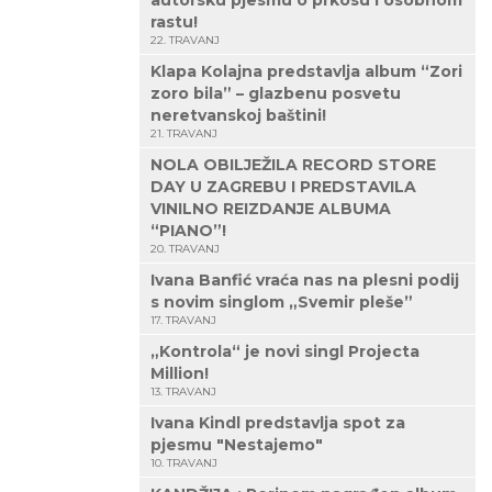
autorsku pjesmu o prkosu i osobnom
rastu!
22. TRAVANJ
Klapa Kolajna predstavlja album “Zori
zoro bila” – glazbenu posvetu
neretvanskoj baštini!
21. TRAVANJ
NOLA OBILJEŽILA RECORD STORE
DAY U ZAGREBU I PREDSTAVILA
VINILNO REIZDANJE ALBUMA
“PIANO”!
20. TRAVANJ
Ivana Banfić vraća nas na plesni podij
s novim singlom „Svemir pleše”
17. TRAVANJ
„Kontrola“ je novi singl Projecta
Million!
13. TRAVANJ
Ivana Kindl predstavlja spot za
pjesmu "Nestajemo"
10. TRAVANJ