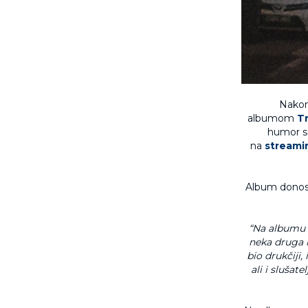
Nakon
albumom
Tr
humor s 
na
streami
Album donosi s
“Na albumu se
neka druga m
bio drukčiji
ali i slušat