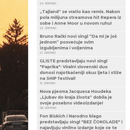
24. SRPANJ
„Tajland“ se vratio kao remix. Nakon
pola milijuna streamova hit Repera iz
sobe i Anne Moor u novom ruhu!
22. SRPANJ
Bruno Rački novi singl “Da mi je još
jednom” posvećuje svim
izgubljenima i voljenima
21. SRPANJ
GLISTE predstavljaju novi singl
"Paprika": Viralni slovenski duo
donosi najotkačeniji okus ljeta i stiže
na SHIP festival!
15. SRPANJ
Nova pjesma Jacquesa Houdeka
„Ljubav do kraja života“ dobila je
svoje posebno videoizdanje!
08. SRPANJ
Fon Biskich i Narodno blago
predstavljaju singl "BEZ ČOKOLADE" i
najavljuju vinilno izdanje koje će te