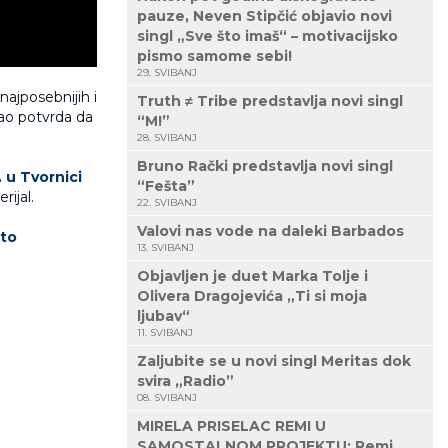
pauze, Neven Stipčić objavio novi
singl „Sve što imaš“ – motivacijsko
pismo samome sebi!
29. SVIBANJ
najposebnijih i
Truth ≠ Tribe predstavlja novi singl
ao potvrda da
“M!”
28. SVIBANJ
Bruno Rački predstavlja novi singl
. u Tvornici
“Fešta”
rijal.
22. SVIBANJ
Valovi nas vode na daleki Barbados
lto
13. SVIBANJ
Objavljen je duet Marka Tolje i
Olivera Dragojevića „Ti si moja
ljubav“
11. SVIBANJ
Zaljubite se u novi singl Meritas dok
svira „Radio”
08. SVIBANJ
MIRELA PRISELAC REMI U
SAMOSTALNOM PROJEKTU: Remi