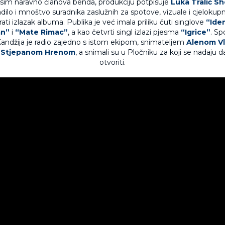
sim naravno članova benda, produkciju potpisuje
Luka Tralić Sh
radilo i mnoštvo suradnika zaslužnih za spotove, vizuale i cjeloku
rati izlazak albuma. Publika je već imala priliku čuti singlove
“Ide
an”
i
“Mate Rimac”
, a kao četvrti singl izlazi pjesma
“Igrice”
. Sp
 Kandžija je radio zajedno s istom ekipom, snimateljem
Alenom Vl
m
Stjepanom Hrenom
, a snimali su u Pločniku za koji se nadaju 
otvoriti.