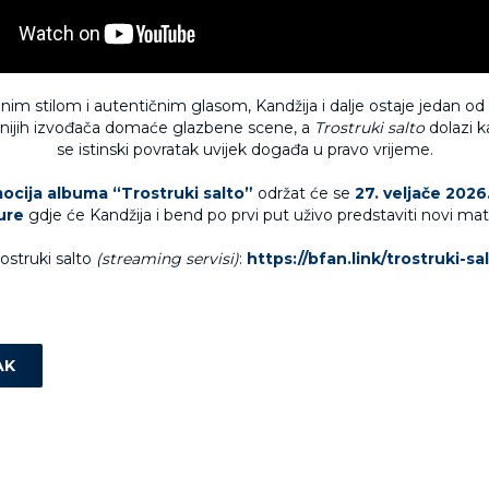
im stilom i autentičnim glasom, Kandžija i dalje ostaje jedan od 
čnijih izvođača domaće glazbene scene, a
Trostruki salto
dolazi k
se istinski povratak uvijek događa u pravo vrijeme.
ocija albuma “Trostruki salto”
održat će se
27. veljače 2026
ure
gdje će Kandžija i bend po prvi put uživo predstaviti novi mate
ostruki salto
(streaming servisi)
:
https://bfan.link/trostruki-sa
AK