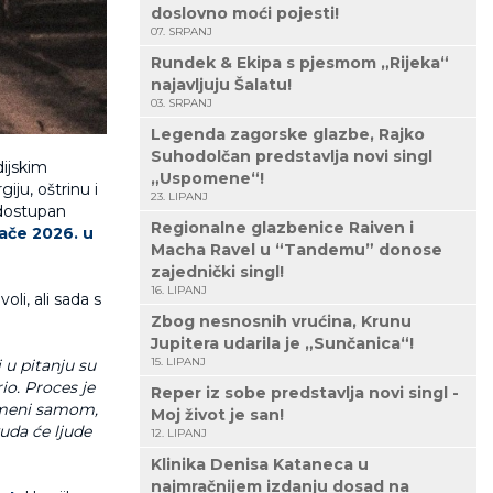
doslovno moći pojesti!
07. SRPANJ
Rundek & Ekipa s pjesmom „Rijeka“
najavljuju Šalatu!
03. SRPANJ
Legenda zagorske glazbe, Rajko
Suhodolčan predstavlja novi singl
dijskim
„Uspomene“!
iju, oštrinu i
23. LIPANJ
 dostupan
Regionalne glazbenice Raiven i
jače 2026. u
Macha Ravel u “Tandemu” donose
zajednički singl!
16. LIPANJ
oli, ali sada s
Zbog nesnosnih vrućina, Krunu
Jupitera udarila je „Sunčanica“!
15. LIPANJ
i u pitanju su
io. Proces je
Reper iz sobe predstavlja novi singl -
i meni samom,
Moj život je san!
kuda će ljude
12. LIPANJ
Klinika Denisa Kataneca u
najmračnijem izdanju dosad na