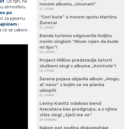
ot
. Uz njih, na
novom albumu „Ununani“
pnu atmosferu
12. LIPANJ
mo po
“Gori kuća” u novom spotu Martina
ot za pjesmu
Žuneca!
ajnićem
i
10. LIPANJ
da će se uskoro
Banda turizma odgovorila Huljiću
novim singlom “Nisan rojen da bude
mi lipo”!
09. LIPANJ
Project Million predstavlja četvrti
službeni singl s albuma „Kontrola“!
03. LIPANJ
Šarena pojava objavila album „Mogu,
al’ neću“ s kojim se ne planira
uklopiti
01. LIPANJ
Lenny Kravitz odabrao bend
Aracataca kao predgrupu, a s njima
stiže singl „Sjeti me se“
29. SVIBANJ
Nakon pet godina diskografske