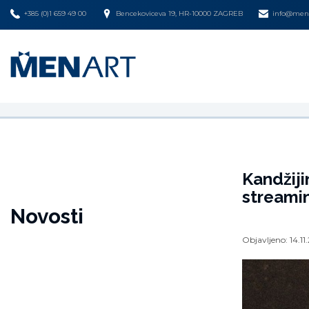
+385 (0)1 659 49 00
Bencekoviceva 19, HR-10000 ZAGREB
info@mena
Kandžiji
streamin
Novosti
Objavljeno:
14.11