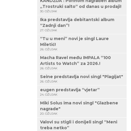
KANDŽIJA : Porinom nagrađen album
„Trostruki salto“ od danas u prodaji!
30. OŽUJAK
Ika predstavlja debitantski album
“Zadnji dan”!
27. OŽUJAK
“Tu u meni” novi je singl Laure
Miletić!
26. OŽUJAK
Macha Ravel među IMPALA “100
Artists to Watch” za 2026.!
26. OŽUJAK
Seine predstavlja novi singl "Plagijat"
26. OŽUJAK
eugen predstavlja “vjetar”
24. OŽUJAK
Miki Solus ima novi singl "Glazbene
nagrade"
20. OŽUJAK
Valovi su stigli i donijeli singl “Meni
treba netko”