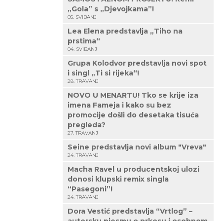
„Gola” s „Djevojkama”!
05. SVIBANJ
Lea Elena predstavlja „Tiho na
prstima“
04. SVIBANJ
Grupa Kolodvor predstavlja novi spot
i singl „Ti si rijeka“!
28. TRAVANJ
NOVO U MENARTU! Tko se krije iza
imena Fameja i kako su bez
promocije došli do desetaka tisuća
pregleda?
27. TRAVANJ
Seine predstavlja novi album "Vreva"
24. TRAVANJ
Macha Ravel u producentskoj ulozi
donosi klupski remix singla
“Pasegoni”!
24. TRAVANJ
Dora Vestić predstavlja “Vrtlog” –