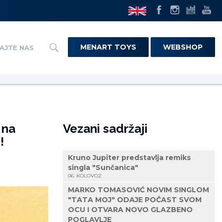
MENART TOYS
WEBSHOP
AJTE NAS
 na
Vezani sadržaji
!
Kruno Jupiter predstavlja remiks
singla "Sunčanica"
06. KOLOVOZ
MARKO TOMASOVIĆ NOVIM SINGLOM
"TATA MOJ" ODAJE POČAST SVOM
OCU I OTVARA NOVO GLAZBENO
POGLAVLJE