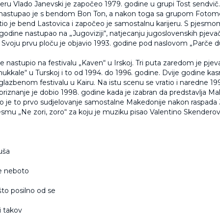
jeru Vlado Janevski je započeo 1979. godine u grupi Tost sendvič
 nastupao je s bendom Bon Ton, a nakon toga sa grupom Fotomo
io je bend Lastovica i započeo je samostalnu karijeru. S pjesmo
 godine nastupao na „Jugoviziji“, natjecanju jugoslovenskih pjev
“. Svoju prvu ploču je objavio 1993. godine pod naslovom „Parče d
e nastupio na festivalu „Kaven“ u Irskoj. Tri puta zaredom je pjev
ukkale“ u Turskoj i to od 1994. do 1996. godine. Dvije godine kas
 glazbenom festivalu u Kairu. Na istu scenu se vratio i naredne 19
priznanje je dobio 1998. godine kada je izabran da predstavlja M
Bilo je to prvo sudjelovanje samostalne Makedonije nakon raspada 
smu „Ne zori, zoro“ za koju je muziku pisao Valentino Skenderov
uša
e neboto
to posilno od se
i takov