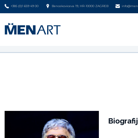
+385 (0)1 659 49 00
Bencekoviceva 19, HR-10000 ZAGREB
info@mena
Biografi