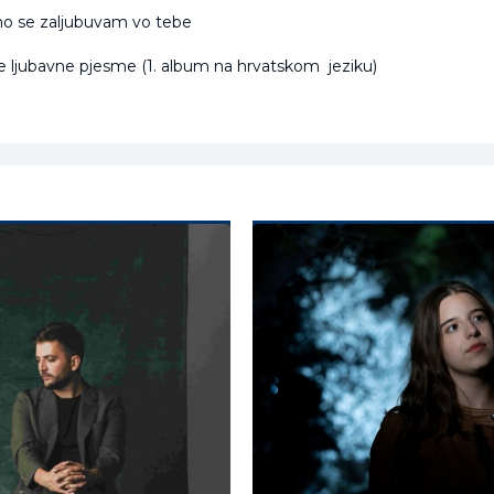
no se zaljubuvam vo tebe
še ljubavne pjesme (1. album na hrvatskom jeziku)