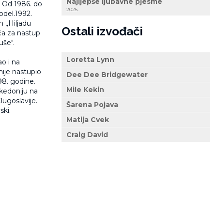
Najljepše ljubavne pjesme
. Od 1986. do
2025.
del.1992.
m „Hiljadu
Ostali izvođači
ača za nastup
uše".
Loretta Lynn
ao i na
nije nastupio
Dee Dee Bridgewater
98. godine.
Mile Kekin
akedoniju na
Jugoslavije.
Šarena Pojava
ski.
Matija Cvek
Craig David