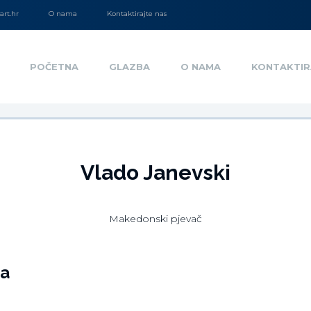
rt.hr
O nama
Kontaktirajte nas
POČETNA
GLAZBA
O NAMA
KONTAKTIR
Vlado Janevski
Makedonski pjevač
ja