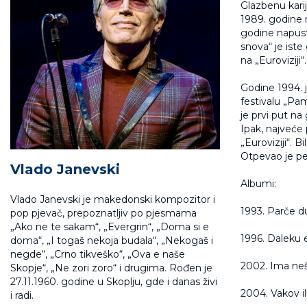
Glazbenu kari
1989. godine
godine napust
snova“ je iste
na „Euroviziji
Godine 1994. j
festivalu „Pam
je prvi put na
Ipak, najveće 
„Euroviziji“. 
Otpevao je pe
Vlado Janevski
Albumi:
Vlado Janevski je makedonski kompozitor i
1993. Parče d
pop pjevač, prepoznatljiv po pjesmama
„Ako ne te sakam“, „Evergrin“, „Doma si e
1996. Daleku 
doma“, „I togaš nekoja budala“, „Nekogaš i
negde“, „Crno tikveško“, „Ova e naše
2002. Ima neš
Skopje“, „Ne zori zoro“ i drugima. Rođen je
27.11.1960. godine u Skoplju, gde i danas živi
2004. Vakov il
i radi.