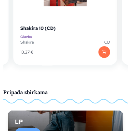
Shakira 10 (CD)
Glazba
G
D
Shakira
CD
S
13,27
€
4
Pripada zbirkama
LP