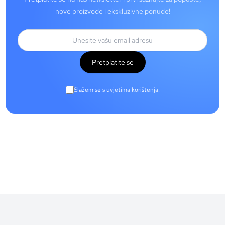
nove proizvode i ekskluzivne ponude!
Pretplatite se
Slažem se s uvjetima korištenja.