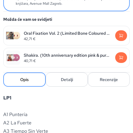
knjižara, Avenue Mall Zagreb.
Možda će vam se svidjeti
Oral Fixation Vol. 2 (Limited Bone Coloured Vinyl edition)
42,71
€
Shakira. (10th anniversary edition pink & purple vinyl)
40,71
€
Opis
Detalji
Recenzije
LP1
A1 Puntería
A2 La Fuerte
A3 Tiempo Sin Verte