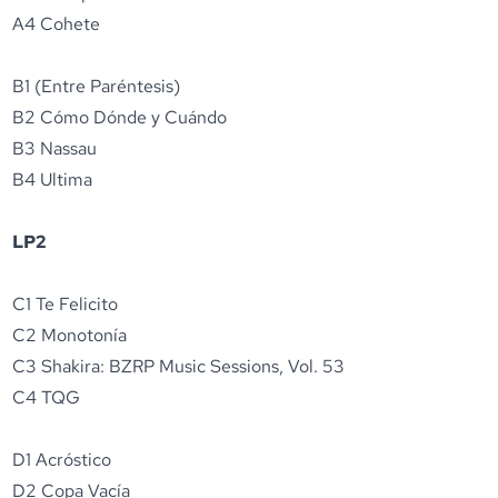
A4 Cohete
B1 (Entre Paréntesis)
B2 Cómo Dónde y Cuándo
B3 Nassau
B4 Ultima
LP2
C1 Te Felicito
C2 Monotonía
C3 Shakira: BZRP Music Sessions, Vol. 53
C4 TQG
D1 Acróstico
D2 Copa Vacía