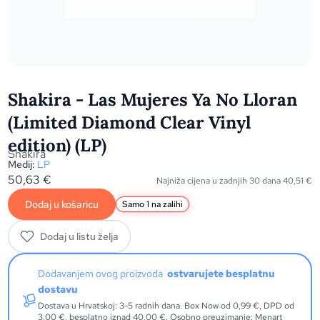
Shakira - Las Mujeres Ya No Lloran
(Limited Diamond Clear Vinyl
edition) (LP)
Shakira
Medij:
LP
50,63
€
Najniža cijena u zadnjih 30 dana
40,51
€
Dodaj u košaricu
Samo 1 na zalihi
Dodaj u listu želja
Dodavanjem ovog proizvoda
ostvarujete besplatnu
dostavu
Dostava u Hrvatskoj: 3-5 radnih dana. Box Now od 0,99 €, DPD od
3,00 €, besplatno iznad 40,00 €. Osobno preuzimanje: Menart