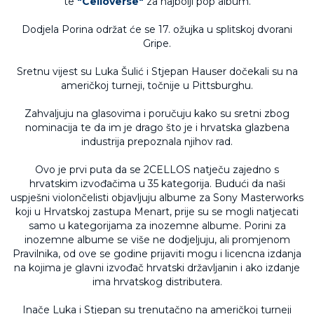
te
"Celloverse"
za najbolji pop album.
Dodjela Porina održat će se 17. ožujka u splitskoj dvorani
Gripe.
Sretnu vijest su Luka Šulić i Stjepan Hauser dočekali su na
američkoj turneji, točnije u Pittsburghu.
Zahvaljuju na glasovima i poručuju kako su sretni zbog
nominacija te da im je drago što je i hrvatska glazbena
industrija prepoznala njihov rad.
Ovo je prvi puta da se 2CELLOS natječu zajedno s
hrvatskim izvođačima u 35 kategorija. Budući da naši
uspješni violončelisti objavljuju albume za Sony Masterworks
koji u Hrvatskoj zastupa Menart, prije su se mogli natjecati
samo u kategorijama za inozemne albume. Porini za
inozemne albume se više ne dodjeljuju, ali promjenom
Pravilnika, od ove se godine prijaviti mogu i licencna izdanja
na kojima je glavni izvođač hrvatski državljanin i ako izdanje
ima hrvatskog distributera.
Inače Luka i Stjepan su trenutačno na američkoj turneji