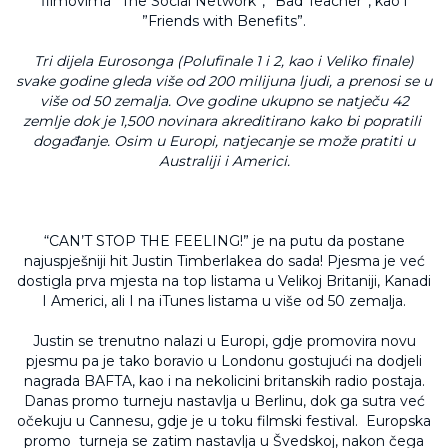
filmovima ”The Social Network”, ”Bad Teacher”, kao i
”Friends with Benefits”.
Tri dijela Eurosonga (Polufinale 1 i 2, kao i Veliko finale)
svake godine gleda više od 200 milijuna ljudi, a prenosi se u
više od 50 zemalja. Ove godine ukupno se natječu 42
zemlje dok je 1,500 novinara akreditirano kako bi popratili
događanje. Osim u Europi, natjecanje se može pratiti u
Australiji i Americi.
“CAN’T STOP THE FEELING!” je na putu da postane
najuspješniji hit Justin Timberlakea do sada! Pjesma je već
dostigla prva mjesta na top listama u Velikoj Britaniji, Kanadi
I Americi, ali I na iTunes listama u više od 50 zemalja.
Justin se trenutno nalazi u Europi, gdje promovira novu
pjesmu pa je tako boravio u Londonu gostujući na dodjeli
nagrada BAFTA, kao i na nekolicini britanskih radio postaja.
Danas promo turneju nastavlja u Berlinu, dok ga sutra već
očekuju u Cannesu, gdje je u toku filmski festival. Europska
promo turneja se zatim nastavlja u Švedskoj, nakon čega