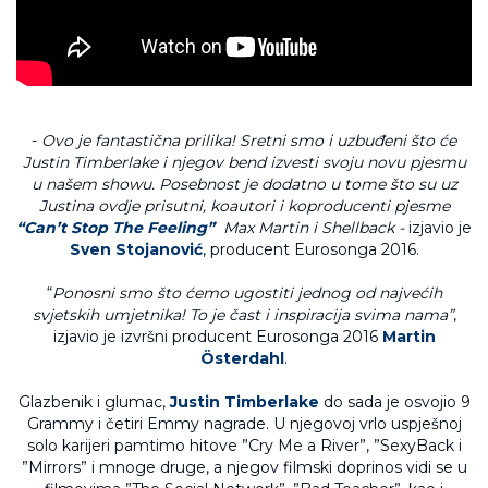
-
Ovo je fantastična prilika! Sretni smo i uzbuđeni što će
Justin Timberlake i njegov bend izvesti svoju novu pjesmu
u našem showu. Posebnost je dodatno u tome što su uz
Justina ovdje prisutni, koautori i koproducenti pjesme
“Can’t Stop The Feeling”
Max Martin i Shellback -
izjavio je
Sven Stojanović
, producent Eurosonga 2016.
“
Ponosni smo što ćemo ugostiti jednog od najvećih
svjetskih umjetnika! To je čast i inspiracija svima nama”
,
izjavio je izvršni producent Eurosonga 2016
Martin
Österdahl
.
Glazbenik i glumac,
Justin Timberlake
do sada je osvojio 9
Grammy i četiri Emmy nagrade. U njegovoj vrlo uspješnoj
solo karijeri pamtimo hitove ”Cry Me a River”, ”SexyBack i
”Mirrors” i mnoge druge, a njegov filmski doprinos vidi se u