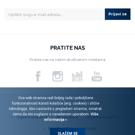
Prijavi se
PRATITE NAS
Pratite nas na našim društvenim mrežama
Ova web stranica radi boljeg rada i poboljšane
funkcionalnosti koristi kolačiće (eng. cookies) i slične
Menart d.o.o. © 2026. Sva prava pridržana.
tehnologije. Ako nastavite s pregledom stranice, smatrat
ćemo da ste suglasni s navedenom uporabom.
Više
Uvjeti korištenja
Impressum
Politika kolačića
informacija »
Pravila zaštite privatnosti
SLAŽEM SE