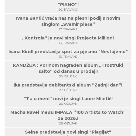
“PIANO”!
20. TRAVANJ
Ivana Banfić vraća nas na plesni podij s novim
singlom „Svemir pleše”
17. TRAVANJ
„Kontrola“ je novi singl Projecta Million!
13. TRAVANJ
Ivana Kindl predstavlja spot za pjesmu "Nestajemo"
10. TRAVANJ
KANDŽIJA : Porinom nagrađen album „Trostruki
salto“ od danas u prodaji!
30. OŽUJAK
Ika predstavlja debitantski album “Zadnji dan”!
27. OŽUJAK
“Tu u meni” novi je singl Laure Miletić!
26. OŽUJAK
Macha Ravel među IMPALA “100 Artists to Watch”
za 2026.!
26. OŽUJAK
Seine predstavlja novi singl "Plagijat"