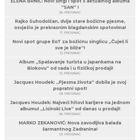
ELENA BRNIĆ: Novi singl i spot s aktualnog albuma
“SAN“ !
26. PROSINAC
Rajko Suhodolčan, dvije stare božićne pjesme,
osvježio je prekrasnim blagdanskim spotovima!
17. PROSINAC
Novi spot grupe EoT za božićnu singlicu „Čuješ li
sve je bliže“!
13. PROSINAC
Album „Spašavanje turista u japankama na
Biokovu“ od sada i u fizičkoj prodaji!
10. PROSINAC
Jacques Houdek: „Pjesma života“ dobila je svoj
popratni spot!
09. PROSINAC
Jacques Houdek: Najveći hitovi karijere na jednom
albumu! „Lisinski Live“ od danas u prodaji!
06. PROSINAC
MARKO ZEKANOVIĆ: Nova zavodljiva balada
šarmantnog Zadranina!
03. PROSINAC