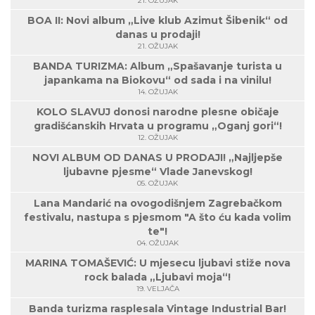
21. OŽUJAK
BOA II: Novi album „Live klub Azimut Šibenik“ od
danas u prodaji!
21. OŽUJAK
BANDA TURIZMA: Album „Spašavanje turista u
japankama na Biokovu“ od sada i na vinilu!
14. OŽUJAK
KOLO SLAVUJ donosi narodne plesne običaje
gradišćanskih Hrvata u programu „Oganj gori“!
12. OŽUJAK
NOVI ALBUM OD DANAS U PRODAJI! „Najljepše
ljubavne pjesme“ Vlade Janevskog!
05. OŽUJAK
Lana Mandarić na ovogodišnjem Zagrebačkom
festivalu, nastupa s pjesmom "A što ću kada volim
te"!
04. OŽUJAK
MARINA TOMAŠEVIĆ: U mjesecu ljubavi stiže nova
rock balada „Ljubavi moja“!
19. VELJAČA
Banda turizma rasplesala Vintage Industrial Bar!