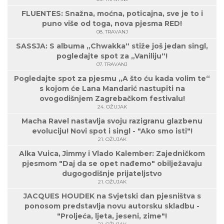
FLUENTES: Snažna, moćna, poticajna, sve je to i
puno više od toga, nova pjesma RED!
08. TRAVANJ
SASSJA: S albuma „Chwakka“ stiže još jedan singl,
pogledajte spot za „Vaniliju“!
07. TRAVANJ
Pogledajte spot za pjesmu „A što ću kada volim te“
s kojom će Lana Mandarić nastupiti na
ovogodišnjem Zagrebačkom festivalu!
24. OŽUJAK
Macha Ravel nastavlja svoju razigranu glazbenu
evoluciju! Novi spot i singl - "Ako smo isti"!
21. OŽUJAK
Alka Vuica, Jimmy i Vlado Kalember: Zajedničkom
pjesmom "Daj da se opet nađemo" obilježavaju
dugogodišnje prijateljstvo
21. OŽUJAK
JACQUES HOUDEK na Svjetski dan pjesništva s
ponosom predstavlja novu autorsku skladbu -
"Proljeća, ljeta, jeseni, zime"!