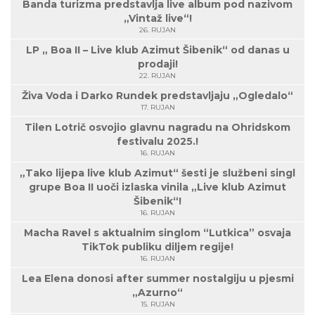
Banda turizma predstavlja live album pod nazivom
„Vintaž live“!
26. RUJAN
LP „ Boa II – Live klub Azimut Šibenik“ od danas u
prodaji!
22. RUJAN
Živa Voda i Darko Rundek predstavljaju „Ogledalo“
17. RUJAN
Tilen Lotrič osvojio glavnu nagradu na Ohridskom
festivalu 2025.!
16. RUJAN
„Tako lijepa live klub Azimut“ šesti je službeni singl
grupe Boa II uoči izlaska vinila „Live klub Azimut
Šibenik“!
16. RUJAN
Macha Ravel s aktualnim singlom “Lutkica” osvaja
TikTok publiku diljem regije!
16. RUJAN
Lea Elena donosi after summer nostalgiju u pjesmi
„Azurno“
15. RUJAN