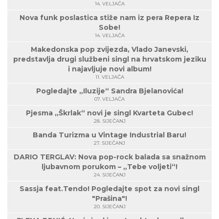
14. VELJAČA
Nova funk poslastica stiže nam iz pera Repera Iz
Sobe!
14. VELJAČA
Makedonska pop zvijezda, Vlado Janevski,
predstavlja drugi službeni singl na hrvatskom jeziku
i najavljuje novi album!
11. VELJAČA
Pogledajte „Iluzije“ Sandra Bjelanovića!
07. VELJAČA
Pjesma „Škrlak“ novi je singl Kvarteta Gubec!
28. SIJEČANJ
Banda Turizma u Vintage Industrial Baru!
27. SIJEČANJ
DARIO TERGLAV: Nova pop-rock balada sa snažnom
ljubavnom porukom – „Tebe voljeti“!
24. SIJEČANJ
Sassja feat.Tendo! Pogledajte spot za novi singl
"Prašina"!
20. SIJEČANJ