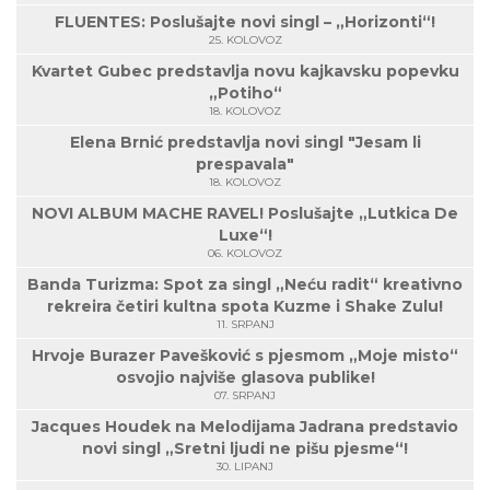
FLUENTES: Poslušajte novi singl – „Horizonti“!
25. KOLOVOZ
Kvartet Gubec predstavlja novu kajkavsku popevku
„Potiho“
18. KOLOVOZ
Elena Brnić predstavlja novi singl "Jesam li
prespavala"
18. KOLOVOZ
NOVI ALBUM MACHE RAVEL! Poslušajte „Lutkica De
Luxe“!
06. KOLOVOZ
Banda Turizma: Spot za singl „Neću radit“ kreativno
rekreira četiri kultna spota Kuzme i Shake Zulu!
11. SRPANJ
Hrvoje Burazer Pavešković s pjesmom „Moje misto“
osvojio najviše glasova publike!
07. SRPANJ
Jacques Houdek na Melodijama Jadrana predstavio
novi singl „Sretni ljudi ne pišu pjesme“!
30. LIPANJ