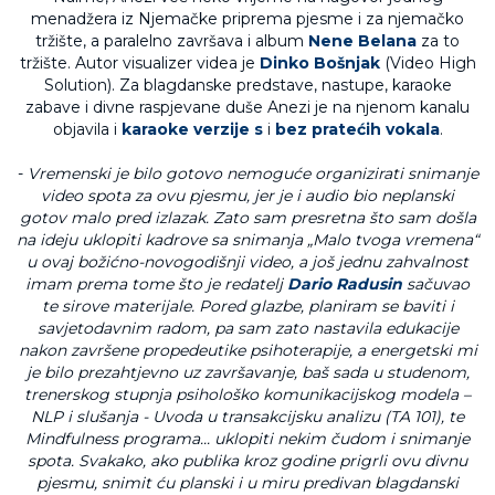
menadžera iz Njemačke priprema pjesme i za njemačko
tržište, a paralelno završava i album
Nene Belana
za to
tržište. Autor visualizer videa je
Dinko Bošnjak
(Video High
Solution). Za blagdanske predstave, nastupe, karaoke
zabave i divne raspjevane duše Anezi je na njenom kanalu
objavila i
karaoke verzije s
i
bez pratećih vokala
.
-
Vremenski je bilo gotovo nemoguće organizirati snimanje
video spota za ovu pjesmu, jer je i audio bio neplanski
gotov malo pred izlazak. Zato sam presretna što sam došla
na ideju uklopiti kadrove sa snimanja „Malo tvoga vremena“
u ovaj božićno-novogodišnji video, a još jednu zahvalnost
imam prema tome što je redatelj
Dario Radusin
sačuvao
te sirove materijale. Pored glazbe, planiram se baviti i
savjetodavnim radom, pa sam zato nastavila edukacije
nakon završene propedeutike psihoterapije, a energetski mi
je bilo prezahtjevno uz završavanje, baš sada u studenom,
trenerskog stupnja psihološko komunikacijskog modela –
NLP i slušanja - Uvoda u transakcijsku analizu (TA 101), te
Mindfulness programa... uklopiti nekim čudom i snimanje
spota. Svakako, ako publika kroz godine prigrli ovu divnu
pjesmu, snimit ću planski i u miru predivan blagdanski