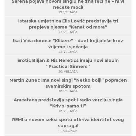
Šarena pojava novom singlu ne zna reći ne – ni vi
nećete moći!
27. VELJAČA
Istarska umjetnica Elis Lovrić predstavlja tri
prepjeva pjesme “Kanat od mora“
23. VELJAČA
Ika i Vića donose "Klikere" - duet koji pleše kroz
vrijeme i sjećanja
23. VELJAČA
Erotic Biljan & His Heretics imaju novi album
“Practical Sinners“
20. VELJAČA
Martin Žunec ima novi singl “Netko bolji” popraćen
svemirskim spotom
18. VELJAČA
Aracataca predstavlja spot i radio verziju singla
“Kriv si samo ti”
18. VELJAČA
REMI u novom seksi spotu otkriva identitet svog
supruga!
11. VELJAČA