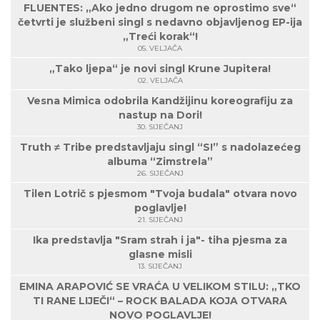
FLUENTES: „Ako jedno drugom ne oprostimo sve“
četvrti je službeni singl s nedavno objavljenog EP-ija
„Treći korak“!
05. VELJAČA
„Tako ljepa“ je novi singl Krune Jupitera!
02. VELJAČA
Vesna Mimica odobrila Kandžijinu koreografiju za
nastup na Dori!
30. SIJEČANJ
Truth ≠ Tribe predstavljaju singl “S!” s nadolazećeg
albuma “Zimstrela”
26. SIJEČANJ
Tilen Lotrič s pjesmom "Tvoja budala" otvara novo
poglavlje!
21. SIJEČANJ
Ika predstavlja "Sram strah i ja"- tiha pjesma za
glasne misli
13. SIJEČANJ
EMINA ARAPOVIĆ SE VRAĆA U VELIKOM STILU: „TKO
TI RANE LIJEČI“ – ROCK BALADA KOJA OTVARA
NOVO POGLAVLJE!