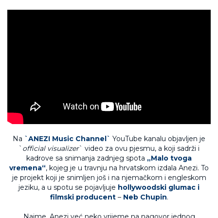
Na
`ANEZI Music Channel`
YouTube kanalu objavljen je
`
official visualizer
` video za ovu pjesmu, a koji sadrži i
kadrove sa snimanja zadnjeg spota
„Malo tvoga
vremena“
, kojeg je u travnju na hrvatskom izdala Anezi. To
je projekt koji je snimljen još i na njemačkom i engleskom
jeziku, a u spotu se pojavljuje
hollywoodski glumac i
filmski producent
–
Neb Chupin
.
Naime, Anezi već neko vrijeme na nagovor jednog