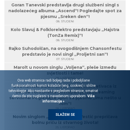
Goran Tanevski predstavlja drugi službeni singl s
nadolazećeg albuma „Ascend“! Pogledajte spot za
pjesmu „Sreken den“!
08. STUDENI
Kolo Slavuj & Folklorelektro predstavjaju „Hajstra
(TonZa Remix)“!
08. STUDENI
Rajko Suhodolčan, na ovogodišnjem Chansonfestu
predstavio je novi singl „Proljetni san“!
07. STUDENI
Marolt u novom singlu „Voljena“, pleše između
svjetlosti i tame!
28. LISTOPAD
Ova web stranica radi boljeg rada i poboljšane
funkcionalnosti koristi kolačiće (eng. cookies) i slične
Debitantski album „Vol.2“, mladih kreativaca iz
tehnologije. Ako nastavite s pregledom stranice, smatrat
benda Toni.Drama dostupan je na streaming
ćemo da ste suglasni s navedenom uporabom.
Više
servisima! Pogledajte spot za pjesmu „Ima nešto u
informacija »
tom“!
28. LISTOPAD
SLAŽEM SE
Novim singlom „Dječak“, Dora Vestić prepričava
bolnu priču iz stvarnog života!
25. LISTOPAD