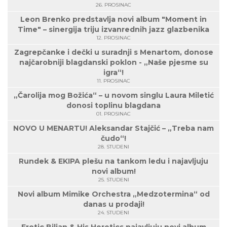
26. PROSINAC
Leon Brenko predstavlja novi album "Moment in
Time" – sinergija triju izvanrednih jazz glazbenika
12. PROSINAC
Zagrepčanke i dečki u suradnji s Menartom, donose
najčarobniji blagdanski poklon - „Naše pjesme su
igra“!
11. PROSINAC
„Čarolija mog Božića“ – u novom singlu Laura Miletić
donosi toplinu blagdana
01. PROSINAC
NOVO U MENARTU! Aleksandar Stajčić – „Treba nam
čudo“!
28. STUDENI
Rundek & EKIPA plešu na tankom ledu i najavljuju
novi album!
25. STUDENI
Novi album Mimike Orchestra „Medzotermina“ od
danas u prodaji!
24. STUDENI