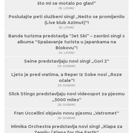
što mi se motalo po glavi”
05. LIPANJ
Poslušajte peti službeni singl „Nešto se promijenilo
(Live klub Azimut)“!
05. LIPANJ
Banda turizma predstavlja “Jet Ski” – završni singl s
albuma “Spašavanje turista u japankama na
Biokovu”!
04. LIPANJ
Seine predstavljaju novi singl „Gori 2“
29. SVIBANJ
Ljeto je pred vratima, a Reper Iz Sobe nosi „Roze
očale“!
29. SVIBANJ
Slick Stings predstavljaju novi videospot za pjesmu
„3000 miles“
28. SVIBANJ
Fran Uccellini objavio novu pjesmu „Vatromet“
28. SVIBANJ
Mimika Orchestra predstavlja novi singl „Klapa za
Zemlju / Klapa for the Earth“