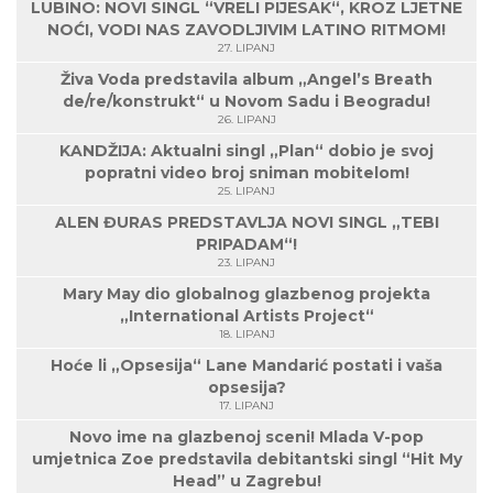
LUBINO: NOVI SINGL “VRELI PIJESAK“, KROZ LJETNE
NOĆI, VODI NAS ZAVODLJIVIM LATINO RITMOM!
27. LIPANJ
Živa Voda predstavila album „Angel’s Breath
de/re/konstrukt“ u Novom Sadu i Beogradu!
26. LIPANJ
KANDŽIJA: Aktualni singl „Plan“ dobio je svoj
popratni video broj sniman mobitelom!
25. LIPANJ
ALEN ĐURAS PREDSTAVLJA NOVI SINGL „TEBI
PRIPADAM“!
23. LIPANJ
Mary May dio globalnog glazbenog projekta
„International Artists Project“
18. LIPANJ
Hoće li „Opsesija“ Lane Mandarić postati i vaša
opsesija?
17. LIPANJ
Novo ime na glazbenoj sceni! Mlada V-pop
umjetnica Zoe predstavila debitantski singl “Hit My
Head” u Zagrebu!