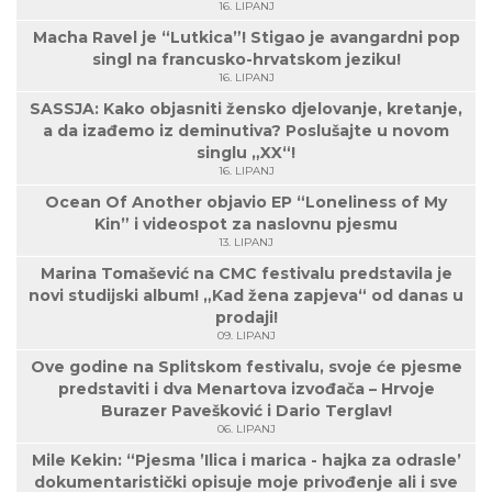
16. LIPANJ
Macha Ravel je “Lutkica”! Stigao je avangardni pop
singl na francusko-hrvatskom jeziku!
16. LIPANJ
SASSJA: Kako objasniti žensko djelovanje, kretanje,
a da izađemo iz deminutiva? Poslušajte u novom
singlu „XX“!
16. LIPANJ
Ocean Of Another objavio EP “Loneliness of My
Kin” i videospot za naslovnu pjesmu
13. LIPANJ
Marina Tomašević na CMC festivalu predstavila je
novi studijski album! „Kad žena zapjeva“ od danas u
prodaji!
09. LIPANJ
Ove godine na Splitskom festivalu, svoje će pjesme
predstaviti i dva Menartova izvođača – Hrvoje
Burazer Pavešković i Dario Terglav!
06. LIPANJ
Mile Kekin: “Pjesma ’Ilica i marica - hajka za odrasle’
dokumentaristički opisuje moje privođenje ali i sve