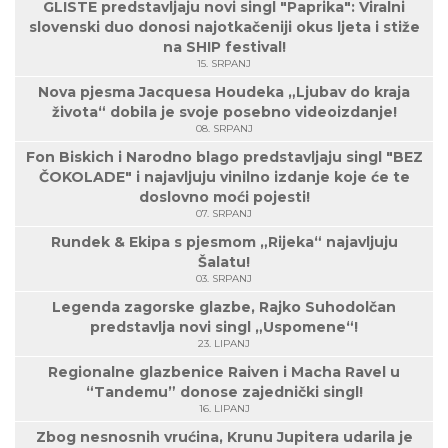
GLISTE predstavljaju novi singl "Paprika": Viralni
slovenski duo donosi najotkačeniji okus ljeta i stiže
na SHIP festival!
15. SRPANJ
Nova pjesma Jacquesa Houdeka „Ljubav do kraja
života“ dobila je svoje posebno videoizdanje!
08. SRPANJ
Fon Biskich i Narodno blago predstavljaju singl "BEZ
ČOKOLADE" i najavljuju vinilno izdanje koje će te
doslovno moći pojesti!
07. SRPANJ
Rundek & Ekipa s pjesmom „Rijeka“ najavljuju
Šalatu!
03. SRPANJ
Legenda zagorske glazbe, Rajko Suhodolčan
predstavlja novi singl „Uspomene“!
23. LIPANJ
Regionalne glazbenice Raiven i Macha Ravel u
“Tandemu” donose zajednički singl!
16. LIPANJ
Zbog nesnosnih vrućina, Krunu Jupitera udarila je