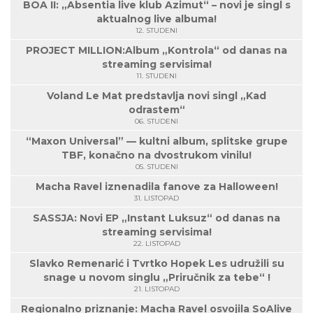
BOA II: „Absentia live klub Azimut“ – novi je singl s
aktualnog live albuma!
12. STUDENI
PROJECT MILLION:Album „Kontrola“ od danas na
streaming servisima!
11. STUDENI
Voland Le Mat predstavlja novi singl „Kad
odrastem“
06. STUDENI
“Maxon Universal” — kultni album, splitske grupe
TBF, konačno na dvostrukom vinilu!
05. STUDENI
Macha Ravel iznenadila fanove za Halloween!
31. LISTOPAD
SASSJA: Novi EP „Instant Luksuz“ od danas na
streaming servisima!
22. LISTOPAD
Slavko Remenarić i Tvrtko Hopek Les udružili su
snage u novom singlu „Priručnik za tebe“ !
21. LISTOPAD
Regionalno priznanje: Macha Ravel osvojila SoAlive