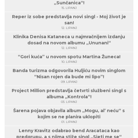
„Sunčanica“!
15. LIPANJ
Reper iz sobe predstavlja novi singl - Moj život je
san!
12. LIPANJ
Klinika Denisa Kataneca u najmračnijem izdanju
dosad na novom albumu „Ununani“
12. LIPANJ
“Gori kuća” u novom spotu Martina Žuneca!
10. LIPANJ
Banda turizma odgovorila Huljiću novim singlom
“Nisan rojen da bude mi lipo”!
09. LIPANJ
Project Million predstavlja četvrti službeni singl s
albuma „Kontrola“!
03. LIPANJ
Šarena pojava objavila album „Mogu, al’ neću“ s
kojim se ne planira uklopiti
01. LIPANJ
Lenny Kravitz odabrao bend Aracataca kao
predgrupu, a s njima stiže singl „Sjeti me se“