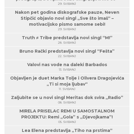
29. SVIBANJ
Nakon pet godina diskografske pauze, Neven
Stipčić objavio novi singl „Sve što imaš“ –
motivacijsko pismo samome sebi!
29. SVIBANJ
Truth ≠ Tribe predstavlja novi singl “M!”
28. SVIBANJ
Bruno Rački predstavlja novi singl “Fešta”
22. SVIBANJ
Valovi nas vode na daleki Barbados
13. SVIBANJ
Objavljen je duet Marka Tolje i Olivera Dragojevića
„Ti si moja ljubav“
11. SVIBANJ
Zaljubite se u novi singl Meritas dok svira „Radio”
08. SVIBANJ
MIRELA PRISELAC REMI U SAMOSTALNOM
PROJEKTU: Remi „Gola” s „Djevojkama”!
05. SVIBANJ
Lea Elena predstavlja „Tiho na prstima“