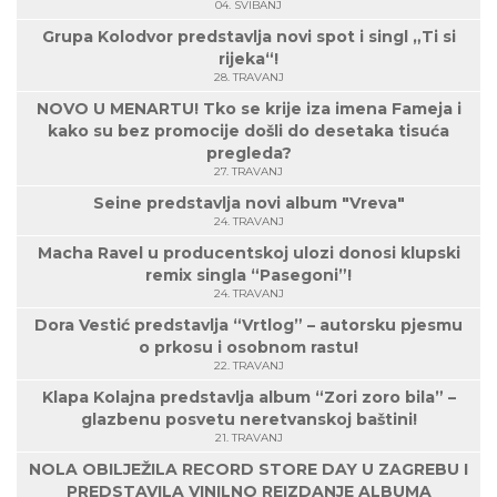
04. SVIBANJ
Grupa Kolodvor predstavlja novi spot i singl „Ti si
rijeka“!
28. TRAVANJ
NOVO U MENARTU! Tko se krije iza imena Fameja i
kako su bez promocije došli do desetaka tisuća
pregleda?
27. TRAVANJ
Seine predstavlja novi album "Vreva"
24. TRAVANJ
Macha Ravel u producentskoj ulozi donosi klupski
remix singla “Pasegoni”!
24. TRAVANJ
Dora Vestić predstavlja “Vrtlog” – autorsku pjesmu
o prkosu i osobnom rastu!
22. TRAVANJ
Klapa Kolajna predstavlja album “Zori zoro bila” –
glazbenu posvetu neretvanskoj baštini!
21. TRAVANJ
NOLA OBILJEŽILA RECORD STORE DAY U ZAGREBU I
PREDSTAVILA VINILNO REIZDANJE ALBUMA