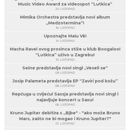
Music Video Award za videospot “Lutkica”
20. LISTOPAD
Mimika Orchestra predstavlja novi album
„Medzotermina“!
16. LISTOPAD
Upoznajte Maiu Vë!
14. LISTOPAD
Macha Ravel ovog prosinca stiže u klub Boogaloo!
“Lutkica” uživo u Zagrebu!
10. LISTOPAD
Seine predstavlja novi singl „Veseli se“
09. LISTOPAD
Josip Palameta predstavlja EP “Zaviri pod kožu”
08. LISTOPAD
Repčuga u cvijeću! Sassja predstavlja novi singl i
najavljuje koncert u Saxu!
06. LISTOPAD
Kruno Jupiter debitira s „Bjbe" - "ako može Bruno
Mars, zašto ne bi mogao i Kruno Jupiter?"
01. LISTOPAD