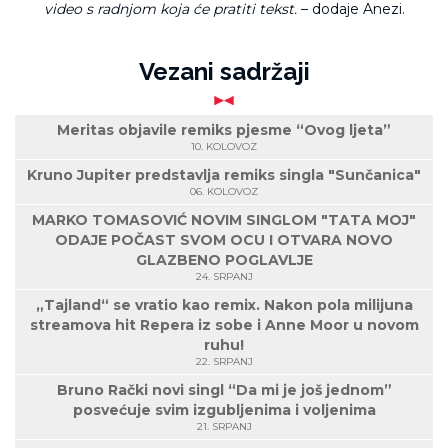
video s radnjom koja će pratiti tekst.
– dodaje Anezi.
Vezani sadržaji
Meritas objavile remiks pjesme “Ovog ljeta”
10. KOLOVOZ
Kruno Jupiter predstavlja remiks singla "Sunčanica"
06. KOLOVOZ
MARKO TOMASOVIĆ NOVIM SINGLOM "TATA MOJ"
ODAJE POČAST SVOM OCU I OTVARA NOVO
GLAZBENO POGLAVLJE
24. SRPANJ
„Tajland“ se vratio kao remix. Nakon pola milijuna
streamova hit Repera iz sobe i Anne Moor u novom
ruhu!
22. SRPANJ
Bruno Rački novi singl “Da mi je još jednom”
posvećuje svim izgubljenima i voljenima
21. SRPANJ