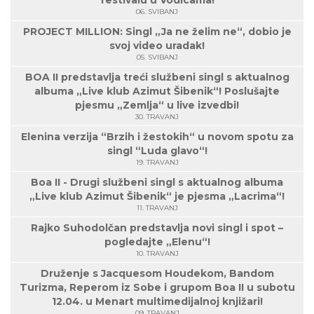
festivalu u Vodicama!
06. SVIBANJ
PROJECT MILLION: Singl „Ja ne želim ne“, dobio je
svoj video uradak!
05. SVIBANJ
BOA II predstavlja treći službeni singl s aktualnog
albuma „Live klub Azimut Šibenik“! Poslušajte
pjesmu „Zemlja“ u live izvedbi!
30. TRAVANJ
Elenina verzija “Brzih i žestokih“ u novom spotu za
singl “Luda glavo“!
19. TRAVANJ
Boa II - Drugi službeni singl s aktualnog albuma
„Live klub Azimut Šibenik“ je pjesma „Lacrima“!
11. TRAVANJ
Rajko Suhodolčan predstavlja novi singl i spot –
pogledajte „Elenu“!
10. TRAVANJ
Druženje s Jacquesom Houdekom, Bandom
Turizma, Reperom iz Sobe i grupom Boa II u subotu
12.04. u Menart multimedijalnoj knjižari!
09. TRAVANJ