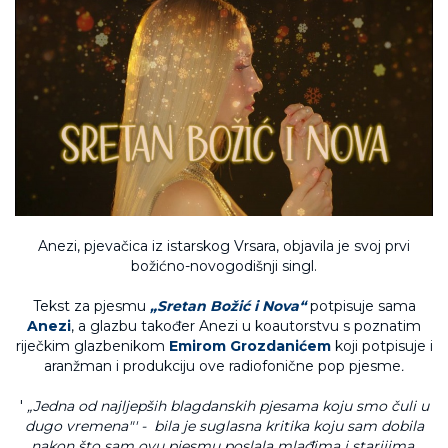
Anezi, pjevačica iz istarskog Vrsara, objavila je svoj prvi
božićno-novogodišnji singl.
Tekst za pjesmu
„Sretan Božić i Nova“
potpisuje sama
Anezi
, a glazbu također Anezi u koautorstvu s poznatim
riječkim glazbenikom
Emirom Grozdanićem
koji potpisuje i
aranžman i produkciju ove radiofonične pop pjesme
.
'
„Jedna od najljepših blagdanskih pjesama koju smo čuli u
dugo vremena
"' - bila je suglasna kritika koju sam dobila
nakon što sam ovu pjesmu poslala mlađima i starijima,