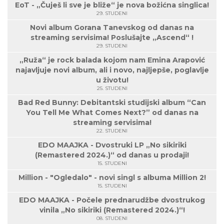
EoT - „Čuješ li sve je bliže“ je nova božićna singlica!
29. STUDENI
Novi album Gorana Tanevskog od danas na
streaming servisima! Poslušajte „Ascend“ !
29. STUDENI
„Ruža“ je rock balada kojom nam Emina Arapović
najavljuje novi album, ali i novo, najljepše, poglavlje
u životu!
25. STUDENI
Bad Red Bunny: Debitantski studijski album “Can
You Tell Me What Comes Next?” od danas na
streaming servisima!
22. STUDENI
EDO MAAJKA - Dvostruki LP „No sikiriki
(Remastered 2024.)“ od danas u prodaji!
15. STUDENI
Million - "Ogledalo" - novi singl s albuma Million 2!
15. STUDENI
EDO MAAJKA - Počele prednarudžbe dvostrukog
vinila „No sikiriki (Remastered 2024.)“!
08. STUDENI