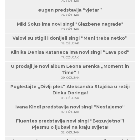
26. OŽUJAK
eugen predstavlja “vjetar”
24. OŽUJAK
Miki Solus ima novi singl "Glazbene nagrade"
20. OŽUJAK
Valovi su stigli i donijeli singl “Meni treba netko”
18. OŽUJAK
Klinika Denisa Kataneca ima novi singl “Lava pod“
17. OŽUJAK
U prodaji je novi album Leona Brenka „Moment in
Time“ !
09. OŽUJAK
Pogledajte „Divlji ples“ Aleksandra Stajčića u režiji
Dinka Doringa!
05. OŽUJAK
Ivana Kindl predstavlja novi singl “Nestajemo“
02. OŽUJAK
Fluentes predstavlja novi singl “Bezuvjetno”!
Pjesmu o ljubavi na kraju svijeta!
02. OŽUJAK