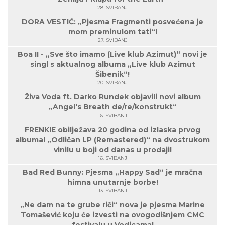
28. SVIBANJ
DORA VESTIĆ: „Pjesma Fragmenti posvećena je
mom preminulom tati“!
27. SVIBANJ
Boa II - „Sve što imamo (Live klub Azimut)“ novi je
singl s aktualnog albuma „Live klub Azimut
Šibenik“!
20. SVIBANJ
Živa Voda ft. Darko Rundek objavili novi album
„Angel's Breath de/re/konstrukt“
16. SVIBANJ
FRENKIE obilježava 20 godina od izlaska prvog
albuma! „Odličan LP (Remastered)“ na dvostrukom
vinilu u boji od danas u prodaji!
16. SVIBANJ
Bad Red Bunny: Pjesma „Happy Sad“ je mračna
himna unutarnje borbe!
13. SVIBANJ
„Ne dam na te grube riči“ nova je pjesma Marine
Tomašević koju će izvesti na ovogodišnjem CMC