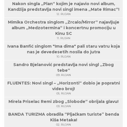
Nakon singla „Plan“ kojim je najavio novi album,
Kandžija predstavlja novi singl imena „Mate Rimac“!
12. RUJAN
Mimika Orchestra singlom „Zrcalo/Mirror“ najavljuje
album „Medzotermina“ i koncertnu promociju u
Kinu SC
11. RUJAN
Ivana Banfić singlom "Ima dima" pali staru vatru koja
nas je devedesetih nosila do jutra
10. RUJAN
Sandro Bjelanović predstavlja novi singl „Zbog
tebe“
09. RUJAN
FLUENTES: Novi singl – „Horizonti“ dobio je popratni
video broj!
05. RUJAN
Mirela Priselac Remi zbog „Slobode“ obrijala glavu!
03. RUJAN
BANDA TURIZMA obradila “Pljačkam turiste” benda
Kiša Metaka!
02. RUJAN