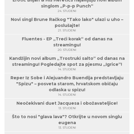
Erotic Biljan & His Heretics najavljuju novi album
singlom „P-p-p Punch“
24. STUDENI
Novi singl Brune Račkog "Tako lako" ulazi u uho –
poslušajte!
21. STUDENI
Fluentes - EP „Treći korak“ od danas na
streamingu!
20. STUDENI
Kandžijin novi album „Trostruki salto“ od danas na
streamingu! Pogledajte spot za pjesmu „Igrice“!
14. STUDENI
Reper Iz Sobe i Alejuandro Buendija predstavljaju
"Spizu" – posveta starom, hrvatskom običaju
odlaska u spizu!
14. STUDENI
Neočekivani duet Jacquesa i obožavateljice!
13. STUDENI
Što to nosi "glava lava"? Otkrijte u novom singlu
eugena
13. STUDENI