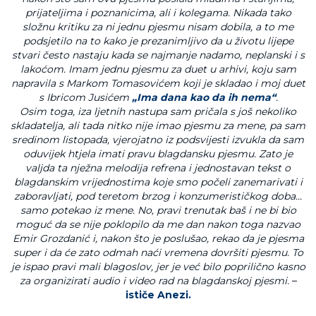
prijateljima i poznanicima, ali i kolegama. Nikada tako
složnu kritiku za ni jednu pjesmu nisam dobila, a to me
podsjetilo na to kako je prezanimljivo da u životu lijepe
stvari često nastaju kada se najmanje nadamo, neplanski i s
lakoćom. Imam jednu pjesmu za duet u arhivi, koju sam
napravila s Markom Tomasovićem koji je skladao i moj duet
s Ibricom Jusićem
„Ima dana kao da ih nema“
.
Osim toga, iza ljetnih nastupa sam pričala s još nekoliko
skladatelja, ali tada nitko nije imao pjesmu za mene, pa sam
sredinom listopada, vjerojatno iz podsvijesti izvukla da sam
oduvijek htjela imati pravu blagdansku pjesmu. Zato je
valjda ta nježna melodija refrena i jednostavan tekst o
blagdanskim vrijednostima koje smo počeli zanemarivati i
zaboravljati, pod teretom brzog i konzumerističkog doba...
samo potekao iz mene. No, pravi trenutak baš i ne bi bio
moguć da se nije poklopilo da me dan nakon toga nazvao
Emir Grozdanić i, nakon što je poslušao, rekao da je pjesma
super i da će zato odmah naći vremena dovršiti pjesmu. To
je ispao pravi mali blagoslov, jer je već bilo poprilično kasno
za organizirati audio i video rad na blagdanskoj pjesmi.
–
ističe Anezi.