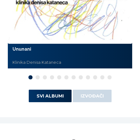
Ununani
Klinika Denisa Kataneca
SVI ALBUMI
IZVOĐAČI