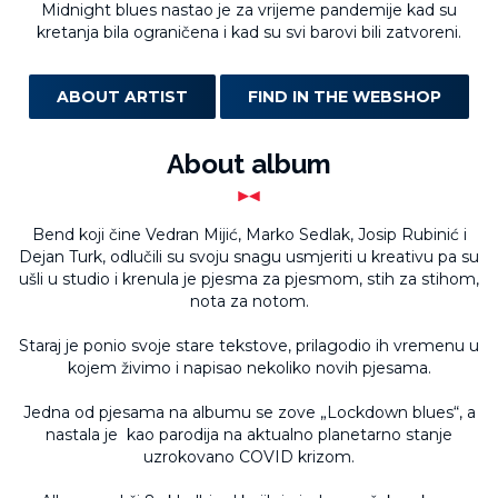
Midnight blues nastao je za vrijeme pandemije kad su
kretanja bila ograničena i kad su svi barovi bili zatvoreni.
ABOUT ARTIST
FIND IN THE WEBSHOP
About album
Bend koji čine Vedran Mijić, Marko Sedlak, Josip Rubinić i
Dejan Turk, odlučili su svoju snagu usmjeriti u kreativu pa su
ušli u studio i krenula je pjesma za pjesmom, stih za stihom,
nota za notom.
Staraj je ponio svoje stare tekstove, prilagodio ih vremenu u
kojem živimo i napisao nekoliko novih pjesama.
Jedna od pjesama na albumu se zove „Lockdown blues“, a
nastala je kao parodija na aktualno planetarno stanje
uzrokovano COVID krizom.