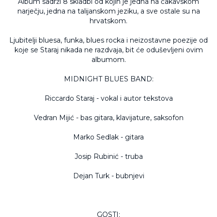
Album sadrži 8 skladbi od kojih je jedna na čakavskom
narječju, jedna na talijanskom jeziku, a sve ostale su na
hrvatskom.
Ljubitelji bluesa, funka, blues rocka i neizostavne poezije od
koje se Staraj nikada ne razdvaja, bit će oduševljeni ovim
albumom.
MIDNIGHT BLUES BAND:
Riccardo Staraj - vokal i autor tekstova
Vedran Mijić - bas gitara, klavijature, saksofon
Marko Sedlak - gitara
Josip Rubinić - truba
Dejan Turk - bubnjevi
GOSTI: