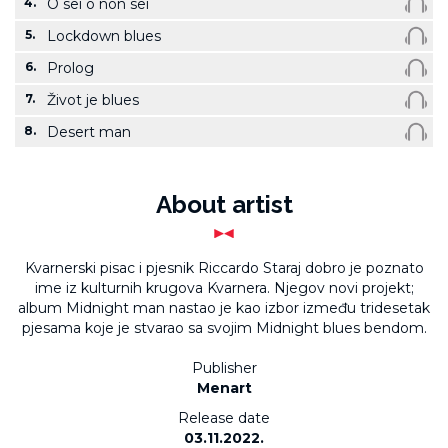
4.
O sei o non sei
5.
Lockdown blues
6.
Prolog
7.
Život je blues
8.
Desert man
About artist
Kvarnerski pisac i pjesnik Riccardo Staraj dobro je poznato
ime iz kulturnih krugova Kvarnera. Njegov novi projekt;
album Midnight man nastao je kao izbor između tridesetak
pjesama koje je stvarao sa svojim Midnight blues bendom.
Publisher
Menart
Release date
03.11.2022.