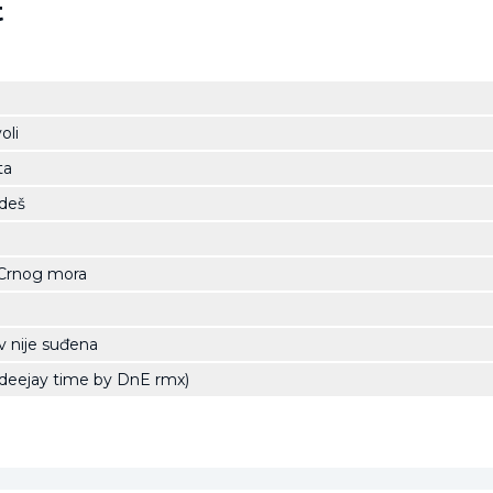
t
oli
ta
ideš
 Crnog mora
v nije suđena
(deejay time by DnE rmx)