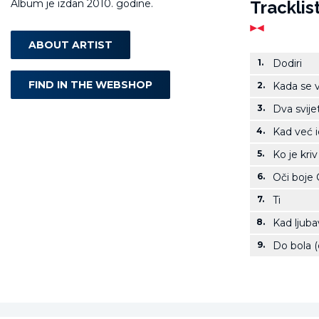
Album je izdan 2010. godine.
Tracklis
ABOUT ARTIST
1.
Dodiri
FIND IN THE WEBSHOP
2.
Kada se v
3.
Dva svije
4.
Kad već 
5.
Ko je kriv
6.
Oči boje
7.
Ti
8.
Kad ljuba
9.
Do bola 