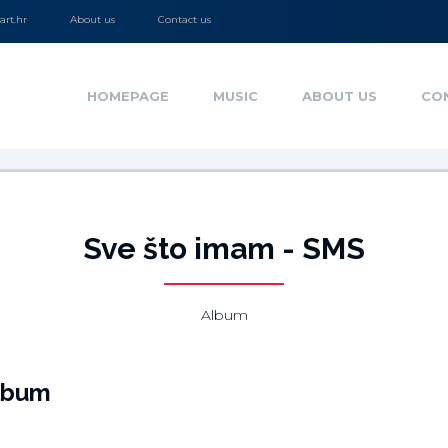
rt.hr
About us
Contact us
HOMEPAGE
MUSIC
ABOUT US
CO
Sve što imam - SMS
Album
lbum