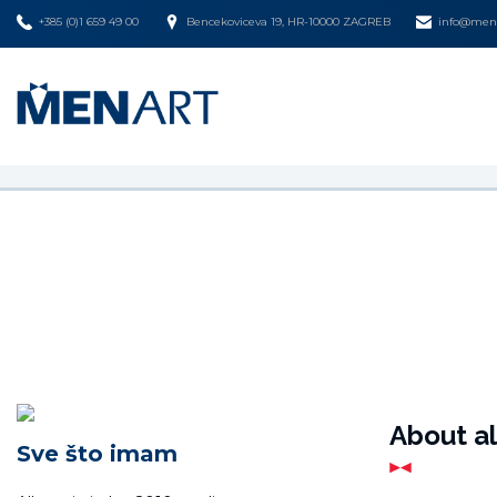
+385 (0)1 659 49 00
Bencekoviceva 19, HR-10000 ZAGREB
info@mena
About a
Sve što imam