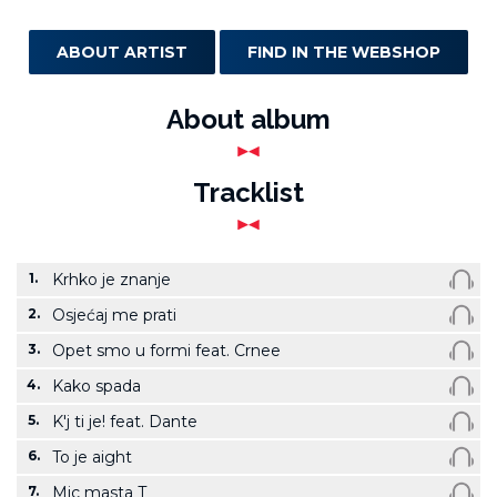
ABOUT ARTIST
FIND IN THE WEBSHOP
About album
Tracklist
1.
Krhko je znanje
2.
Osjećaj me prati
3.
Opet smo u formi feat. Crnee
4.
Kako spada
5.
K'j ti je! feat. Dante
6.
To je aight
7.
Mic masta T