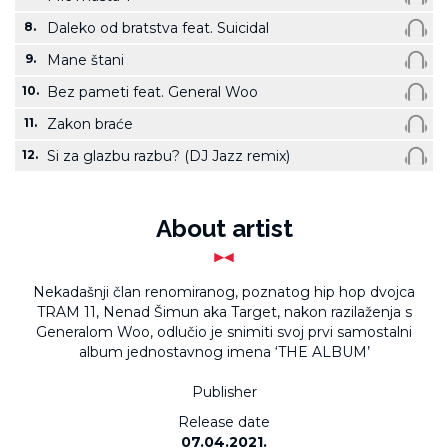
8.
Daleko od bratstva feat. Suicidal
9.
Mane štani
10.
Bez pameti feat. General Woo
11.
Zakon braće
12.
Si za glazbu razbu? (DJ Jazz remix)
About artist
Nekadašnji član renomiranog, poznatog hip hop dvojca
TRAM 11, Nenad Šimun aka Target, nakon razilaženja s
Generalom Woo, odlučio je snimiti svoj prvi samostalni
album jednostavnog imena ‘THE ALBUM’
Publisher
Release date
07.04.2021.