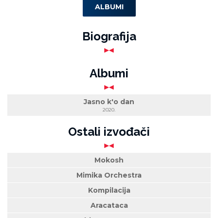
ALBUMI
Biografija
Albumi
Jasno k'o dan
2020.
Ostali izvođači
Mokosh
Mimika Orchestra
Kompilacija
Aracataca