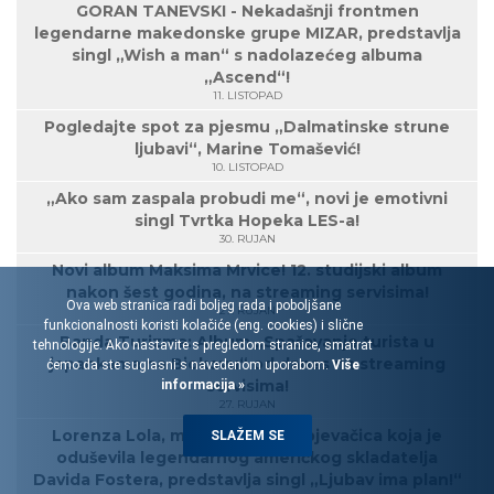
GORAN TANEVSKI - Nekadašnji frontmen
legendarne makedonske grupe MIZAR, predstavlja
singl „Wish a man“ s nadolazećeg albuma
„Ascend“!
11. LISTOPAD
Pogledajte spot za pjesmu „Dalmatinske strune
ljubavi“, Marine Tomašević!
10. LISTOPAD
„Ako sam zaspala probudi me“, novi je emotivni
singl Tvrtka Hopeka LES-a!
30. RUJAN
Novi album Maksima Mrvice! 12. studijski album
nakon šest godina, na streaming servisima!
Ova web stranica radi boljeg rada i poboljšane
27. RUJAN
funkcionalnosti koristi kolačiće (eng. cookies) i slične
Banda Turizma: Album „Spašavanje turista u
tehnologije. Ako nastavite s pregledom stranice, smatrat
japankama na Biokovu“ od danas na streaming
ćemo da ste suglasni s navedenom uporabom.
Više
servisima!
informacija »
27. RUJAN
Lorenza Lola, mlada rovinjska pjevačica koja je
SLAŽEM SE
oduševila legendarnog američkog skladatelja
Davida Fostera, predstavlja singl „Ljubav ima plan!“