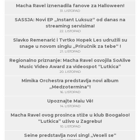
Macha Ravel iznenadila fanove za Halloween!
31. LISTOPAD
SASSJA: Novi EP „Instant Luksuz“ od danas na
streaming servisima!
22. LISTOPAD
Slavko Remenarić i Tvrtko Hopek Les udružili su
snage u novom singlu „Priručnik za tebe“ !
21. LISTOPAD
Regionalno priznanje: Macha Ravel osvojila SoAlive
Music Video Award za videospot “Lutkica”
20. LISTOPAD
Mimika Orchestra predstavlja novi album
„Medzotermina“!
16. LISTOPAD
Upoznajte Maiu Vë!
14. LISTOPAD
Macha Ravel ovog prosinca stiže u klub Boogaloo!
“Lutkica” uživo u Zagrebu!
10. LISTOPAD
Seine predstavlja novi singl „Veseli se“