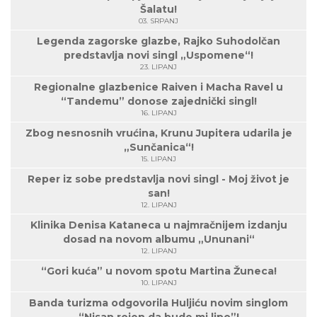
Šalatu!
03. SRPANJ
Legenda zagorske glazbe, Rajko Suhodolčan
predstavlja novi singl „Uspomene“!
23. LIPANJ
Regionalne glazbenice Raiven i Macha Ravel u
“Tandemu” donose zajednički singl!
16. LIPANJ
Zbog nesnosnih vrućina, Krunu Jupitera udarila je
„Sunčanica“!
15. LIPANJ
Reper iz sobe predstavlja novi singl - Moj život je
san!
12. LIPANJ
Klinika Denisa Kataneca u najmračnijem izdanju
dosad na novom albumu „Ununani“
12. LIPANJ
“Gori kuća” u novom spotu Martina Žuneca!
10. LIPANJ
Banda turizma odgovorila Huljiću novim singlom