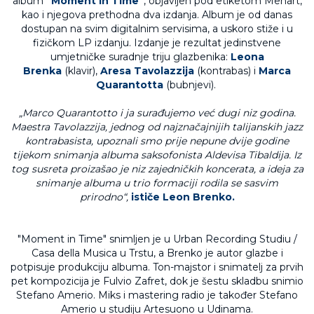
album
"Moment in Time"
, objavljen pod etiketom Menart,
kao i njegova prethodna dva izdanja. Album je od danas
dostupan na svim digitalnim servisima, a uskoro stiže i u
fizičkom LP izdanju. Izdanje je rezultat jedinstvene
umjetničke suradnje triju glazbenika:
Leona
Brenka
(klavir),
Aresa Tavolazzija
(kontrabas) i
Marca
Quarantotta
(bubnjevi).
„Marco Quarantotto i ja surađujemo već dugi niz godina.
Maestra Tavolazzija, jednog od najznačajnijih talijanskih jazz
kontrabasista, upoznali smo prije nepune dvije godine
tijekom snimanja albuma saksofonista Aldevisa Tibaldija. Iz
tog susreta proizašao je niz zajedničkih koncerata, a ideja za
snimanje albuma u trio formaciji rodila se sasvim
prirodno“,
ističe Leon Brenko.
"Moment in Time" snimljen je u Urban Recording Studiu /
Casa della Musica u Trstu, a Brenko je autor glazbe i
potpisuje produkciju albuma. Ton-majstor i snimatelj za prvih
pet kompozicija je Fulvio Zafret, dok je šestu skladbu snimio
Stefano Amerio. Miks i mastering radio je također Stefano
Amerio u studiju Artesuono u Udinama.