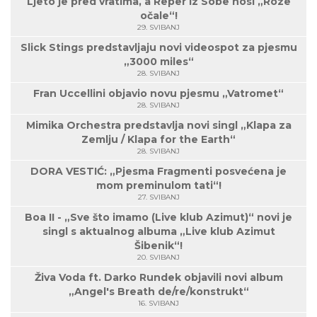
Ljeto je pred vratima, a Reper Iz Sobe nosi „Roze
očale“!
29. SVIBANJ
Slick Stings predstavljaju novi videospot za pjesmu
„3000 miles“
28. SVIBANJ
Fran Uccellini objavio novu pjesmu „Vatromet“
28. SVIBANJ
Mimika Orchestra predstavlja novi singl „Klapa za
Zemlju / Klapa for the Earth“
28. SVIBANJ
DORA VESTIĆ: „Pjesma Fragmenti posvećena je
mom preminulom tati“!
27. SVIBANJ
Boa II - „Sve što imamo (Live klub Azimut)“ novi je
singl s aktualnog albuma „Live klub Azimut
Šibenik“!
20. SVIBANJ
Živa Voda ft. Darko Rundek objavili novi album
„Angel's Breath de/re/konstrukt“
16. SVIBANJ