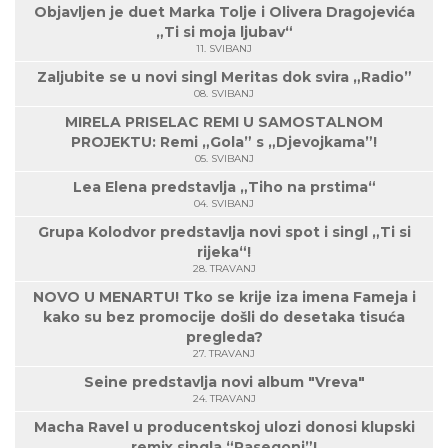
Objavljen je duet Marka Tolje i Olivera Dragojevića
„Ti si moja ljubav“
11. SVIBANJ
Zaljubite se u novi singl Meritas dok svira „Radio”
08. SVIBANJ
MIRELA PRISELAC REMI U SAMOSTALNOM
PROJEKTU: Remi „Gola” s „Djevojkama”!
05. SVIBANJ
Lea Elena predstavlja „Tiho na prstima“
04. SVIBANJ
Grupa Kolodvor predstavlja novi spot i singl „Ti si
rijeka“!
28. TRAVANJ
NOVO U MENARTU! Tko se krije iza imena Fameja i
kako su bez promocije došli do desetaka tisuća
pregleda?
27. TRAVANJ
Seine predstavlja novi album "Vreva"
24. TRAVANJ
Macha Ravel u producentskoj ulozi donosi klupski
remix singla “Pasegoni”!