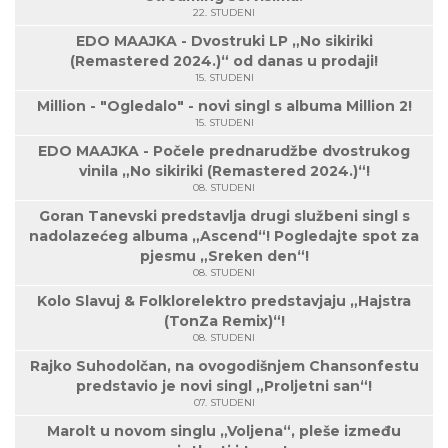
22. STUDENI
EDO MAAJKA - Dvostruki LP „No sikiriki
(Remastered 2024.)“ od danas u prodaji!
15. STUDENI
Million - "Ogledalo" - novi singl s albuma Million 2!
15. STUDENI
EDO MAAJKA - Počele prednarudžbe dvostrukog
vinila „No sikiriki (Remastered 2024.)“!
08. STUDENI
Goran Tanevski predstavlja drugi službeni singl s
nadolazećeg albuma „Ascend“! Pogledajte spot za
pjesmu „Sreken den“!
08. STUDENI
Kolo Slavuj & Folklorelektro predstavjaju „Hajstra
(TonZa Remix)“!
08. STUDENI
Rajko Suhodolčan, na ovogodišnjem Chansonfestu
predstavio je novi singl „Proljetni san“!
07. STUDENI
Marolt u novom singlu „Voljena“, pleše između