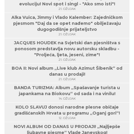
evoluciju! Novi spot i singl - "Ako smo isti"!
21. OŽUJAK
Alka Vuica, Jimmy i Vlado Kalember: Zajedničkom
pjesmom "Daj da se opet nađemo" obilježavaju
dugogodišnje prijateljstvo
21. OŽUJAK
JACQUES HOUDEK na Svjetski dan pjesništva s
ponosom predstavlja novu autorsku skladbu -
"Proljeća, ljeta, jeseni, zime"!
21. OŽUJAK
BOA II: Novi album „Live klub Azimut Šibenik“ od
danas u prodaji!
21. OŽUJAK
BANDA TURIZMA: Album „Spašavanje turista u
japankama na Biokovu“ od sada i na vinilu!
14. OŽUJAK
KOLO SLAVUJ donosi narodne plesne običaje
gradišćanskih Hrvata u programu „Oganj gori“!
12. OŽUJAK
NOVI ALBUM OD DANAS U PRODAJI! „Najljepše
ljubavne pjesme“ Vlade Janevskog!