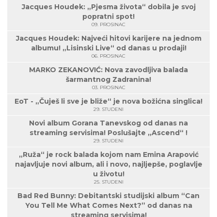
Jacques Houdek: „Pjesma života“ dobila je svoj
popratni spot!
09. PROSINAC
Jacques Houdek: Najveći hitovi karijere na jednom
albumu! „Lisinski Live“ od danas u prodaji!
06. PROSINAC
MARKO ZEKANOVIĆ: Nova zavodljiva balada
šarmantnog Zadranina!
03. PROSINAC
EoT - „Čuješ li sve je bliže“ je nova božićna singlica!
29. STUDENI
Novi album Gorana Tanevskog od danas na
streaming servisima! Poslušajte „Ascend“ !
29. STUDENI
„Ruža“ je rock balada kojom nam Emina Arapović
najavljuje novi album, ali i novo, najljepše, poglavlje
u životu!
25. STUDENI
Bad Red Bunny: Debitantski studijski album “Can
You Tell Me What Comes Next?” od danas na
streaming servisima!