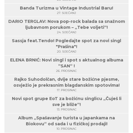
Banda Turizma u Vintage Industrial Baru!
27. SIJEČANJ
DARIO TERGLAV: Nova pop-rock balada sa snažnom
ljubavnom porukom – „Tebe voljeti“!
24. SIJEČANJ
Sassja feat.Tendo! Pogledajte spot za novi singl
"Prašina"!
20. SIJEČANJ
ELENA BRNIĆ: Novi singl i spot s aktualnog albuma
“SAN“ !
26. PROSINAC
Rajko Suhodolčan, dvije stare božićne pjesme,
osvježio je prekrasnim blagdanskim spotovima!
17. PROSINAC
Novi spot grupe EoT za božićnu singlicu „Čuješ li
sve je bliže“!
13. PROSINAC
Album „Spašavanje turista u japankama na
Biokovu“ od sada i u fizičkoj prodaji!
10. PROSINAC