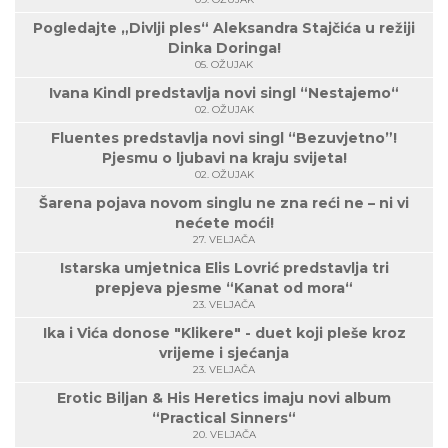
Pogledajte „Divlji ples“ Aleksandra Stajčića u režiji
Dinka Doringa!
05. OŽUJAK
Ivana Kindl predstavlja novi singl “Nestajemo“
02. OŽUJAK
Fluentes predstavlja novi singl “Bezuvjetno”!
Pjesmu o ljubavi na kraju svijeta!
02. OŽUJAK
Šarena pojava novom singlu ne zna reći ne – ni vi
nećete moći!
27. VELJAČA
Istarska umjetnica Elis Lovrić predstavlja tri
prepjeva pjesme “Kanat od mora“
23. VELJAČA
Ika i Vića donose "Klikere" - duet koji pleše kroz
vrijeme i sjećanja
23. VELJAČA
Erotic Biljan & His Heretics imaju novi album
“Practical Sinners“
20. VELJAČA