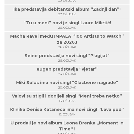
30. OŽUJAK
Ika predstavlja debitantski album “Zadnji dan”!
27. OŽUJAK
“Tu u meni” novi je singl Laure Miletić!
26. OŽUJAK
Macha Ravel među IMPALA “100 Artists to Watch”
za 2026.!
26. OŽUJAK
Seine predstavlja novi singl "Plagijat"
26. OŽUJAK
eugen predstavlja “vjetar”
24. OŽUJAK
Miki Solus ima novi singl "Glazbene nagrade"
20. OŽUJAK
Valovi su stigli i donijeli singl “Meni treba netko”
18. OŽUJAK
Klinika Denisa Kataneca ima novi singl “Lava pod“
17. OŽUJAK
U prodaji je novi album Leona Brenka „Moment in
Time“ !
09. OŽUJAK