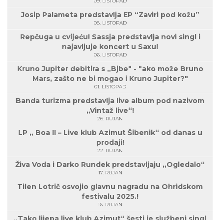
09. LISTOPAD
Josip Palameta predstavlja EP “Zaviri pod kožu”
08. LISTOPAD
Repčuga u cvijeću! Sassja predstavlja novi singl i
najavljuje koncert u Saxu!
06. LISTOPAD
Kruno Jupiter debitira s „Bjbe" - "ako može Bruno
Mars, zašto ne bi mogao i Kruno Jupiter?"
01. LISTOPAD
Banda turizma predstavlja live album pod nazivom
„Vintaž live“!
26. RUJAN
LP „ Boa II – Live klub Azimut Šibenik“ od danas u
prodaji!
22. RUJAN
Živa Voda i Darko Rundek predstavljaju „Ogledalo“
17. RUJAN
Tilen Lotrič osvojio glavnu nagradu na Ohridskom
festivalu 2025.!
16. RUJAN
„Tako lijepa live klub Azimut“ šesti je službeni singl