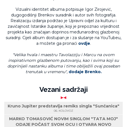
Vizualni identitet albuma potpisuje Igor Zirojević,
dugogodišnji Brenkov suradnik i autor svih fotografija.
Realizaciju izdanja podržao je Upravni odjel za kulturu i
zavičajnost Istarske županije, koji je prepoznao vrijednost
projekta kao značajan doprinos međunarodnoj glazbenoj
suradnji. Cijeli album dostupan je i za slušanje na YouTubeu,
a možete ga pronaći
ovdje
.
"Velika hvala i maestru Tavolazziju i Marcu na ovom
inspirativnom glazbenom putovanju, kao i svima koji su
doprinijeli nastanku albuma i time obilježili ovaj poseban
trenutak u vremenu"
,
dodaje Brenko.
Vezani sadržaji
Kruno Jupiter predstavlja remiks singla "Sunčanica"
06. KOLOVOZ
MARKO TOMASOVIĆ NOVIM SINGLOM "TATA MOJ"
ODAJE POČAST SVOM OCU I OTVARA NOVO