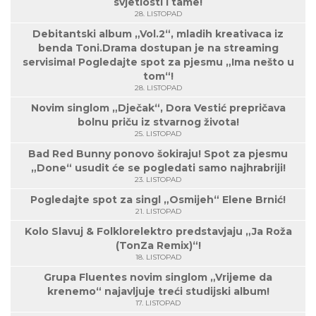
svjetlosti i tame!
28. LISTOPAD
Debitantski album „Vol.2“, mladih kreativaca iz
benda Toni.Drama dostupan je na streaming
servisima! Pogledajte spot za pjesmu „Ima nešto u
tom“!
28. LISTOPAD
Novim singlom „Dječak“, Dora Vestić prepričava
bolnu priču iz stvarnog života!
25. LISTOPAD
Bad Red Bunny ponovo šokiraju! Spot za pjesmu
„Done“ usudit će se pogledati samo najhrabriji!
23. LISTOPAD
Pogledajte spot za singl „Osmijeh“ Elene Brnić!
21. LISTOPAD
Kolo Slavuj & Folklorelektro predstavjaju „Ja Roža
(TonZa Remix)“!
18. LISTOPAD
Grupa Fluentes novim singlom „Vrijeme da
krenemo“ najavljuje treći studijski album!
17. LISTOPAD