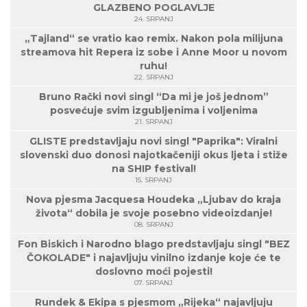
GLAZBENO POGLAVLJE
24. SRPANJ
„Tajland“ se vratio kao remix. Nakon pola milijuna
streamova hit Repera iz sobe i Anne Moor u novom
ruhu!
22. SRPANJ
Bruno Rački novi singl “Da mi je još jednom”
posvećuje svim izgubljenima i voljenima
21. SRPANJ
GLISTE predstavljaju novi singl "Paprika": Viralni
slovenski duo donosi najotkačeniji okus ljeta i stiže
na SHIP festival!
15. SRPANJ
Nova pjesma Jacquesa Houdeka „Ljubav do kraja
života“ dobila je svoje posebno videoizdanje!
08. SRPANJ
Fon Biskich i Narodno blago predstavljaju singl "BEZ
ČOKOLADE" i najavljuju vinilno izdanje koje će te
doslovno moći pojesti!
07. SRPANJ
Rundek & Ekipa s pjesmom „Rijeka“ najavljuju