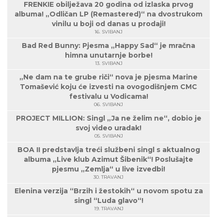
FRENKIE obilježava 20 godina od izlaska prvog
albuma! „Odličan LP (Remastered)“ na dvostrukom
vinilu u boji od danas u prodaji!
16. SVIBANJ
Bad Red Bunny: Pjesma „Happy Sad“ je mračna
himna unutarnje borbe!
13. SVIBANJ
„Ne dam na te grube riči“ nova je pjesma Marine
Tomašević koju će izvesti na ovogodišnjem CMC
festivalu u Vodicama!
06. SVIBANJ
PROJECT MILLION: Singl „Ja ne želim ne“, dobio je
svoj video uradak!
05. SVIBANJ
BOA II predstavlja treći službeni singl s aktualnog
albuma „Live klub Azimut Šibenik“! Poslušajte
pjesmu „Zemlja“ u live izvedbi!
30. TRAVANJ
Elenina verzija “Brzih i žestokih“ u novom spotu za
singl “Luda glavo“!
19. TRAVANJ