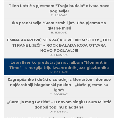
Tilen Lotrič s pjesmom "Tvoja budala" otvara novo
poglavlje!
21. SIJEČANJ
Ika predstavlja "Sram strah i ja"- tiha pjesma za
glasne misli
13. SIJEČANJ
EMINA ARAPOVIĆ SE VRAĆA U VELIKOM STILU: „TKO
TI RANE LIJEČI“ – ROCK BALADA KOJA OTVARA
NOVO POGLAVLJE!
26. PROSINAC
Leon Brenko predstavlja novi album "Moment in
Time" – sinergija triju izvanrednih jazz glazbenika
12. PROSINAC
Zagrepčanke i dečki u suradnji s Menartom, donose
najčarobniji blagdanski poklon - „Naše pjesme su
igra“!
11. PROSINAC
„Čarolija mog Božića“ – u novom singlu Laura Miletić
donosi toplinu blagdana
01. PROSINAC