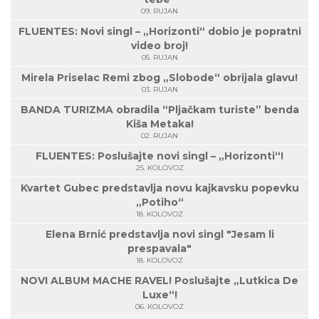
09. RUJAN
FLUENTES: Novi singl – „Horizonti“ dobio je popratni
video broj!
05. RUJAN
Mirela Priselac Remi zbog „Slobode“ obrijala glavu!
03. RUJAN
BANDA TURIZMA obradila “Pljačkam turiste” benda
Kiša Metaka!
02. RUJAN
FLUENTES: Poslušajte novi singl – „Horizonti“!
25. KOLOVOZ
Kvartet Gubec predstavlja novu kajkavsku popevku
„Potiho“
18. KOLOVOZ
Elena Brnić predstavlja novi singl "Jesam li
prespavala"
18. KOLOVOZ
NOVI ALBUM MACHE RAVEL! Poslušajte „Lutkica De
Luxe“!
06. KOLOVOZ