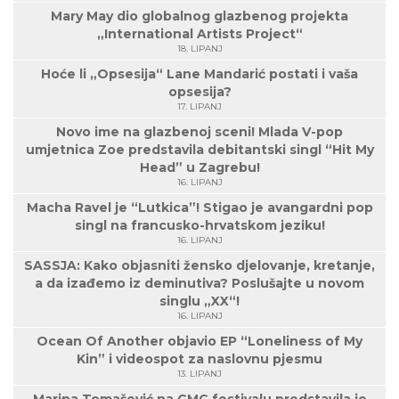
Mary May dio globalnog glazbenog projekta
„International Artists Project“
18. LIPANJ
Hoće li „Opsesija“ Lane Mandarić postati i vaša
opsesija?
17. LIPANJ
Novo ime na glazbenoj sceni! Mlada V-pop
umjetnica Zoe predstavila debitantski singl “Hit My
Head” u Zagrebu!
16. LIPANJ
Macha Ravel je “Lutkica”! Stigao je avangardni pop
singl na francusko-hrvatskom jeziku!
16. LIPANJ
SASSJA: Kako objasniti žensko djelovanje, kretanje,
a da izađemo iz deminutiva? Poslušajte u novom
singlu „XX“!
16. LIPANJ
Ocean Of Another objavio EP “Loneliness of My
Kin” i videospot za naslovnu pjesmu
13. LIPANJ