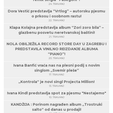
24. TRAVANJ
Dora Vestić predstavlja “Vrtlog” – autorsku pjesmu
o prkosu i osobnom rastu!
22. TRAVANJ
Klapa Kolajna predstavlja album “Zori zoro bila” –
glazbenu posvetu neretvanskoj baštini!
21. TRAVANJ
NOLA OBILJEŽILA RECORD STORE DAY U ZAGREBU I
PREDSTAVILA VINILNO REIZDANJE ALBUMA
“PIANO”!
20. TRAVANJ
Ivana Banfić vraća nas na plesni podij s novim
singlom „Svemir pleše”
17. TRAVANJ
„Kontrola“ je novi singl Projecta Million!
13. TRAVANJ
Ivana Kindl predstavlja spot za pjesmu "Nestajemo"
10. TRAVANJ
KANDŽIJA : Porinom nagrađen album „Trostruki
salto“ od danas u prodaji!