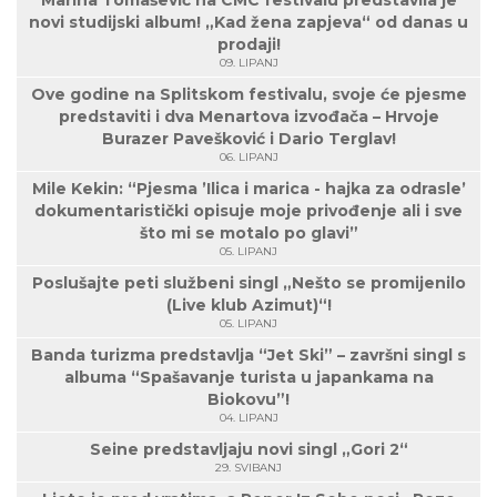
Marina Tomašević na CMC festivalu predstavila je
novi studijski album! „Kad žena zapjeva“ od danas u
prodaji!
09. LIPANJ
Ove godine na Splitskom festivalu, svoje će pjesme
predstaviti i dva Menartova izvođača – Hrvoje
Burazer Pavešković i Dario Terglav!
06. LIPANJ
Mile Kekin: “Pjesma ’Ilica i marica - hajka za odrasle’
dokumentaristički opisuje moje privođenje ali i sve
što mi se motalo po glavi”
05. LIPANJ
Poslušajte peti službeni singl „Nešto se promijenilo
(Live klub Azimut)“!
05. LIPANJ
Banda turizma predstavlja “Jet Ski” – završni singl s
albuma “Spašavanje turista u japankama na
Biokovu”!
04. LIPANJ
Seine predstavljaju novi singl „Gori 2“
29. SVIBANJ