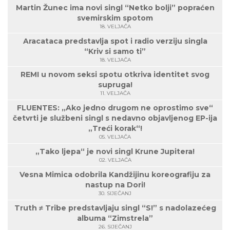
Martin Žunec ima novi singl “Netko bolji” popraćen
svemirskim spotom
18. VELJAČA
Aracataca predstavlja spot i radio verziju singla
“Kriv si samo ti”
18. VELJAČA
REMI u novom seksi spotu otkriva identitet svog
supruga!
11. VELJAČA
FLUENTES: „Ako jedno drugom ne oprostimo sve“
četvrti je službeni singl s nedavno objavljenog EP-ija
„Treći korak“!
05. VELJAČA
„Tako ljepa“ je novi singl Krune Jupitera!
02. VELJAČA
Vesna Mimica odobrila Kandžijinu koreografiju za
nastup na Dori!
30. SIJEČANJ
Truth ≠ Tribe predstavljaju singl “S!” s nadolazećeg
albuma “Zimstrela”
26. SIJEČANJ