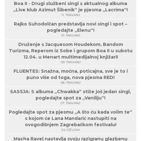
Boa II - Drugi službeni singl s aktualnog albuma
„Live klub Azimut Šibenik“ je pjesma „Lacrima“!
11. TRAVANJ
Rajko Suhodolčan predstavlja novi singl i spot –
pogledajte „Elenu“!
10. TRAVANJ
Druženje s Jacquesom Houdekom, Bandom
Turizma, Reperom iz Sobe i grupom Boa II u subotu
12.04. u Menart multimedijalnoj knjižari!
09. TRAVANJ
FLUENTES: Snažna, moćna, poticajna, sve je to i
puno više od toga, nova pjesma RED!
08. TRAVANJ
SASSJA: S albuma „Chwakka“ stiže još jedan singl,
pogledajte spot za „Vaniliju“!
07. TRAVANJ
Pogledajte spot za pjesmu „A što ću kada volim te“
s kojom će Lana Mandarić nastupiti na
ovogodišnjem Zagrebačkom festivalu!
24. OŽUJAK
Macha Ravel nastavlja svoju razigranu glazbenu