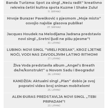
Banda Turizma: Spot za singl „Neću radit“ kreativno
rekreira četiri kultna spota Kuzme i Shake Zulu!
11. SRPANJ
Hrvoje Burazer Pavešković s pjesmom „Moje misto“
osvojio najviše glasova publike!
07. SRPANJ
Jacques Houdek na Melodijama Jadrana predstavio
novi singl „Sretni ljudi ne pišu pjesme“!
30. LIPANJ
LUBINO: NOVI SINGL “VRELI PIJESAK“, KROZ LJETNE
NOĆI, VODI NAS ZAVODLJIVIM LATINO RITMOM!
27. LIPANJ
Živa Voda predstavila album „Angel’s Breath
de/re/konstrukt“ u Novom Sadu i Beogradu!
26. LIPANJ
KANDŽIJA: Aktualni singl „Plan“ dobio je svoj
popratni video broj sniman mobitelom!
25. LIPANJ
ALEN ĐURAS PREDSTAVLJA NOVI SINGL „TEBI
PRIPADAM“!
23. LIPANJ