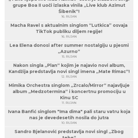
grupe Boa II uoči izlaska vinila „Live klub Azimut
Šibenik“!
16. RUJAN
Macha Ravel s aktualnim singlom “Lutkica” osvaja
TikTok publiku diljem regije!
16. RUJAN
Lea Elena donosi after summer nostalgiju u pjesmi
„Azurno“
15. RUJAN
Nakon singla „Plan“ kojim je najavio novi album,
Kandžija predstavlja novi singl imena „Mate Rimac“!
12. RUJAN
Mimika Orchestra singlom „Zrcalo/Mirror“ najavljuje
album „Medzotermina“ i koncertnu promociju u
Kinu SC
11. RUJAN
Ivana Banfić singlom "Ima dima" pali staru vatru koja
nas je devedesetih nosila do jutra
10. RUJAN
Sandro Bjelanović predstavlja novi singl „Zbog
tebe“