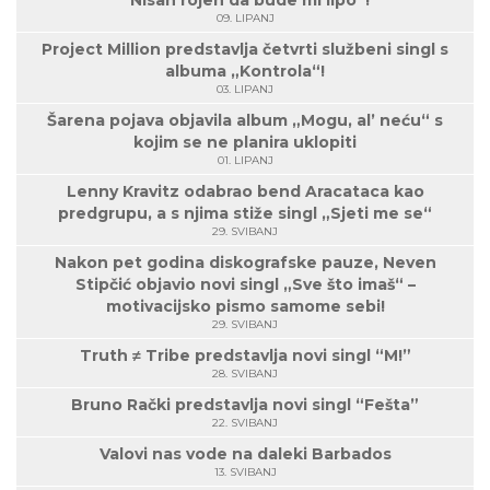
“Nisan rojen da bude mi lipo”!
09. LIPANJ
Project Million predstavlja četvrti službeni singl s
albuma „Kontrola“!
03. LIPANJ
Šarena pojava objavila album „Mogu, al’ neću“ s
kojim se ne planira uklopiti
01. LIPANJ
Lenny Kravitz odabrao bend Aracataca kao
predgrupu, a s njima stiže singl „Sjeti me se“
29. SVIBANJ
Nakon pet godina diskografske pauze, Neven
Stipčić objavio novi singl „Sve što imaš“ –
motivacijsko pismo samome sebi!
29. SVIBANJ
Truth ≠ Tribe predstavlja novi singl “M!”
28. SVIBANJ
Bruno Rački predstavlja novi singl “Fešta”
22. SVIBANJ
Valovi nas vode na daleki Barbados
13. SVIBANJ