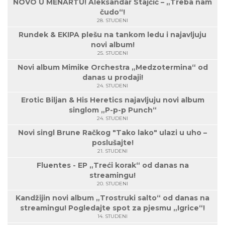
NOVO U MENARTU! Aleksandar Stajčić – „Treba nam
čudo“!
28. STUDENI
Rundek & EKIPA plešu na tankom ledu i najavljuju
novi album!
25. STUDENI
Novi album Mimike Orchestra „Medzotermina“ od
danas u prodaji!
24. STUDENI
Erotic Biljan & His Heretics najavljuju novi album
singlom „P-p-p Punch“
24. STUDENI
Novi singl Brune Račkog "Tako lako" ulazi u uho –
poslušajte!
21. STUDENI
Fluentes - EP „Treći korak“ od danas na
streamingu!
20. STUDENI
Kandžijin novi album „Trostruki salto“ od danas na
streamingu! Pogledajte spot za pjesmu „Igrice“!
14. STUDENI