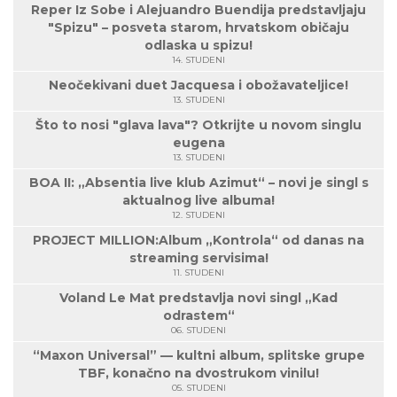
Reper Iz Sobe i Alejuandro Buendija predstavljaju
"Spizu" – posveta starom, hrvatskom običaju
odlaska u spizu!
14. STUDENI
Neočekivani duet Jacquesa i obožavateljice!
13. STUDENI
Što to nosi "glava lava"? Otkrijte u novom singlu
eugena
13. STUDENI
BOA II: „Absentia live klub Azimut“ – novi je singl s
aktualnog live albuma!
12. STUDENI
PROJECT MILLION:Album „Kontrola“ od danas na
streaming servisima!
11. STUDENI
Voland Le Mat predstavlja novi singl „Kad
odrastem“
06. STUDENI
“Maxon Universal” — kultni album, splitske grupe
TBF, konačno na dvostrukom vinilu!
05. STUDENI