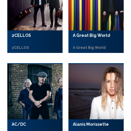
2CELLOS
A Great Big World
2CELLOS
A Great Big World
AC/DC
Alanis Morissette