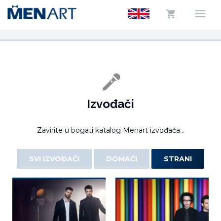
Izvođači
Zavirite u bogati katalog Menart izvođača...
SVI IZVOĐAČI
DOMAĆI
STRANI