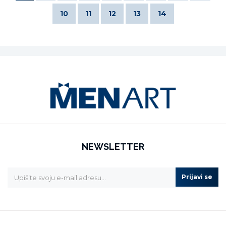
10
11
12
13
14
NEWSLETTER
Prijavi se