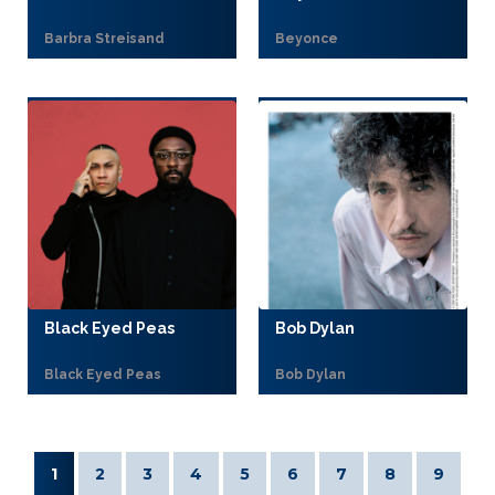
Barbra Streisand
Beyonce
Black Eyed Peas
Bob Dylan
Black Eyed Peas
Bob Dylan
1
2
3
4
5
6
7
8
9