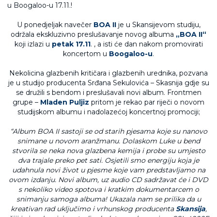
U ponedjeljak navečer
BOA II
je u Skansijevom studiju,
održala ekskluzivno preslušavanje novog albuma
„BOA II“
koji izlazi u
petak 17.11
. , a isti će dan nakom promovirati
koncertom u
Boogaloo-u
.
Nekolicina glazbenih kritičara i glazbenih urednika, pozvana
je u studijo producenta Srđana Sekulovića – Skasnija gdje su
se družili s bendom i preslušavali novi album. Frontmen
grupe –
Mladen Puljiz
pritom je rekao par riječi o novom
studijskom albumu i nadolazećoj koncertnoj promociji;
“Album BOA II sastoji se od starih pjesama koje su nanovo
snimane u novom aranžmanu. Dolaskom Luke u bend
stvorila se neka nova glazbena kemija i probe su umjesto
dva trajale preko pet sati. Osjetili smo energiju koja je
udahnula novi život u pjesme koje vam predstavljamo na
ovom izdanju. Novi album, uz audio CD sadržavat će i DVD
s nekoliko video
spotova i kratkim dokumentarcem o
snimanju samoga albuma! Ukazala nam se prilika da u
kreativan rad uključimo i vrhunskog producenta
Skansija
,