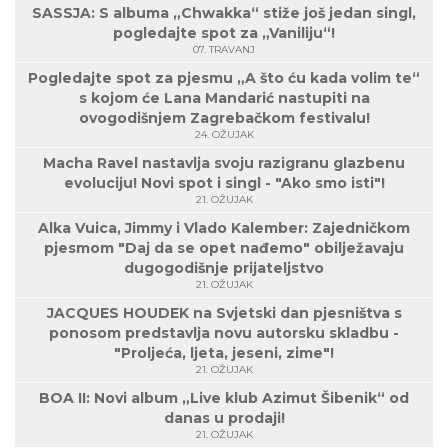
SASSJA: S albuma „Chwakka“ stiže još jedan singl,
pogledajte spot za „Vaniliju“!
07. TRAVANJ
Pogledajte spot za pjesmu „A što ću kada volim te“
s kojom će Lana Mandarić nastupiti na
ovogodišnjem Zagrebačkom festivalu!
24. OŽUJAK
Macha Ravel nastavlja svoju razigranu glazbenu
evoluciju! Novi spot i singl - "Ako smo isti"!
21. OŽUJAK
Alka Vuica, Jimmy i Vlado Kalember: Zajedničkom
pjesmom "Daj da se opet nađemo" obilježavaju
dugogodišnje prijateljstvo
21. OŽUJAK
JACQUES HOUDEK na Svjetski dan pjesništva s
ponosom predstavlja novu autorsku skladbu -
"Proljeća, ljeta, jeseni, zime"!
21. OŽUJAK
BOA II: Novi album „Live klub Azimut Šibenik“ od
danas u prodaji!
21. OŽUJAK