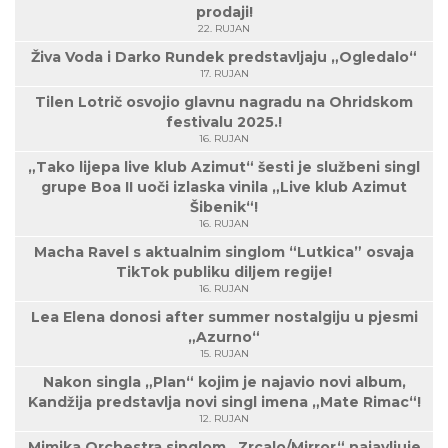
prodaji!
22. RUJAN
Živa Voda i Darko Rundek predstavljaju „Ogledalo“
17. RUJAN
Tilen Lotrič osvojio glavnu nagradu na Ohridskom
festivalu 2025.!
16. RUJAN
„Tako lijepa live klub Azimut“ šesti je službeni singl
grupe Boa II uoči izlaska vinila „Live klub Azimut
Šibenik“!
16. RUJAN
Macha Ravel s aktualnim singlom “Lutkica” osvaja
TikTok publiku diljem regije!
16. RUJAN
Lea Elena donosi after summer nostalgiju u pjesmi
„Azurno“
15. RUJAN
Nakon singla „Plan“ kojim je najavio novi album,
Kandžija predstavlja novi singl imena „Mate Rimac“!
12. RUJAN
Mimika Orchestra singlom „Zrcalo/Mirror“ najavljuje