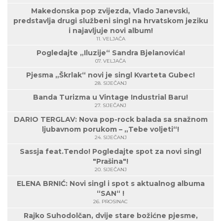
Makedonska pop zvijezda, Vlado Janevski,
predstavlja drugi službeni singl na hrvatskom jeziku
i najavljuje novi album!
11. VELJAČA
Pogledajte „Iluzije“ Sandra Bjelanovića!
07. VELJAČA
Pjesma „Škrlak“ novi je singl Kvarteta Gubec!
28. SIJEČANJ
Banda Turizma u Vintage Industrial Baru!
27. SIJEČANJ
DARIO TERGLAV: Nova pop-rock balada sa snažnom
ljubavnom porukom – „Tebe voljeti“!
24. SIJEČANJ
Sassja feat.Tendo! Pogledajte spot za novi singl
"Prašina"!
20. SIJEČANJ
ELENA BRNIĆ: Novi singl i spot s aktualnog albuma
“SAN“ !
26. PROSINAC
Rajko Suhodolčan, dvije stare božićne pjesme,