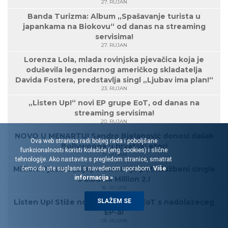
27. RUJAN
Banda Turizma: Album „Spašavanje turista u
japankama na Biokovu“ od danas na streaming
servisima!
27. RUJAN
Lorenza Lola, mlada rovinjska pjevačica koja je
oduševila legendarnog američkog skladatelja
Davida Fostera, predstavlja singl „Ljubav ima plan!“
23. RUJAN
„Listen Up!“ novi EP grupe EoT, od danas na
streaming servisima!
20. RUJAN
NOVO U MENARTU! Sandro Bjelanović donosi dašak
Ova web stranica radi boljeg rada i poboljšane
Bollywooda u hrvatski eter!
funkcionalnosti koristi kolačiće (eng. cookies) i slične
17. RUJAN
tehnologije. Ako nastavite s pregledom stranice, smatrat
Million: Pjesma „Lijepe dame“ je peti službeni single
ćemo da ste suglasni s navedenom uporabom.
Više
informacija »
s albuma Million 2.!
16. RUJAN
Listen Up! Stiže novi singl grupe EoT s nadolazećeg
SLAŽEM SE
EP-a!
05. RUJAN