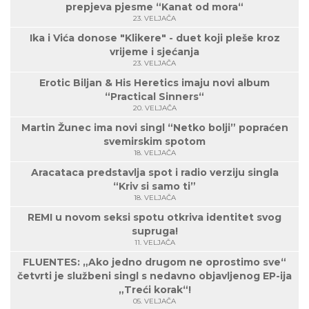
prepjeva pjesme “Kanat od mora“
23. VELJAČA
Ika i Vića donose "Klikere" - duet koji pleše kroz
vrijeme i sjećanja
23. VELJAČA
Erotic Biljan & His Heretics imaju novi album
“Practical Sinners“
20. VELJAČA
Martin Žunec ima novi singl “Netko bolji” popraćen
svemirskim spotom
18. VELJAČA
Aracataca predstavlja spot i radio verziju singla
“Kriv si samo ti”
18. VELJAČA
REMI u novom seksi spotu otkriva identitet svog
supruga!
11. VELJAČA
FLUENTES: „Ako jedno drugom ne oprostimo sve“
četvrti je službeni singl s nedavno objavljenog EP-ija
„Treći korak“!
05. VELJAČA