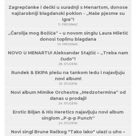
Zagrepčanke i dečki u suradnji s Menartom, donose
najčarobniji blagdanski poklon - „Naše pjesme su
igra“!
11. PROSINAC
„Čarolija mog Božića“ – u novom singlu Laura Miletić
donosi toplinu blagdana
01. PROSINAC
NOVO U MENARTU! Aleksandar Stajčić – „Treba nam
čudo“!
28. STUDENI
Rundek & EKIPA plešu na tankom ledu i najavljuju
novi album!
25. STUDENI
Novi album Mimike Orchestra „Medzotermina“ od
danas u prodaji!
24. STUDENI
Erotic Biljan & His Heretics najavljuju novi album
singlom „P-p-p Punch“
24. STUDENI
Novi singl Brune Račkog "Tako lako" ulazi u uho –