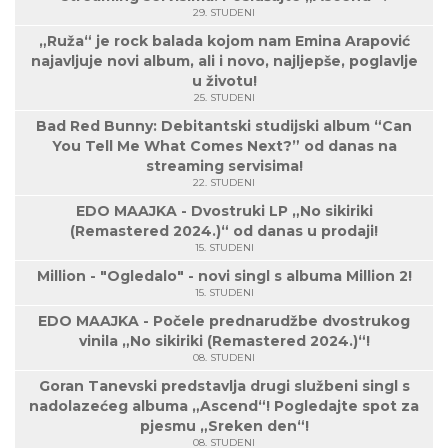
29. STUDENI
„Ruža“ je rock balada kojom nam Emina Arapović
najavljuje novi album, ali i novo, najljepše, poglavlje
u životu!
25. STUDENI
Bad Red Bunny: Debitantski studijski album “Can
You Tell Me What Comes Next?” od danas na
streaming servisima!
22. STUDENI
EDO MAAJKA - Dvostruki LP „No sikiriki
(Remastered 2024.)“ od danas u prodaji!
15. STUDENI
Million - "Ogledalo" - novi singl s albuma Million 2!
15. STUDENI
EDO MAAJKA - Počele prednarudžbe dvostrukog
vinila „No sikiriki (Remastered 2024.)“!
08. STUDENI
Goran Tanevski predstavlja drugi službeni singl s
nadolazećeg albuma „Ascend“! Pogledajte spot za
pjesmu „Sreken den“!
08. STUDENI