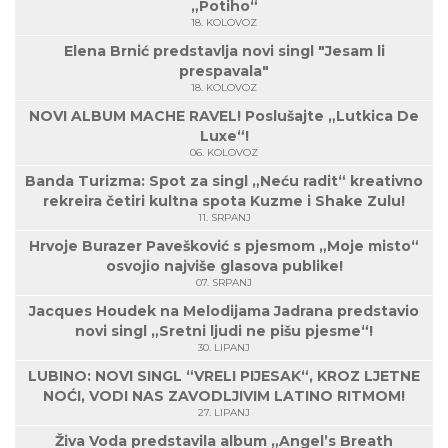
„Potiho“
18. KOLOVOZ
Elena Brnić predstavlja novi singl "Jesam li
prespavala"
18. KOLOVOZ
NOVI ALBUM MACHE RAVEL! Poslušajte „Lutkica De
Luxe“!
06. KOLOVOZ
Banda Turizma: Spot za singl „Neću radit“ kreativno
rekreira četiri kultna spota Kuzme i Shake Zulu!
11. SRPANJ
Hrvoje Burazer Pavešković s pjesmom „Moje misto“
osvojio najviše glasova publike!
07. SRPANJ
Jacques Houdek na Melodijama Jadrana predstavio
novi singl „Sretni ljudi ne pišu pjesme“!
30. LIPANJ
LUBINO: NOVI SINGL “VRELI PIJESAK“, KROZ LJETNE
NOĆI, VODI NAS ZAVODLJIVIM LATINO RITMOM!
27. LIPANJ
Živa Voda predstavila album „Angel’s Breath