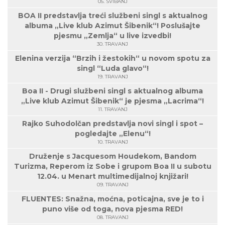
05. SVIBANJ
BOA II predstavlja treći službeni singl s aktualnog
albuma „Live klub Azimut Šibenik“! Poslušajte
pjesmu „Zemlja“ u live izvedbi!
30. TRAVANJ
Elenina verzija “Brzih i žestokih“ u novom spotu za
singl “Luda glavo“!
19. TRAVANJ
Boa II - Drugi službeni singl s aktualnog albuma
„Live klub Azimut Šibenik“ je pjesma „Lacrima“!
11. TRAVANJ
Rajko Suhodolčan predstavlja novi singl i spot –
pogledajte „Elenu“!
10. TRAVANJ
Druženje s Jacquesom Houdekom, Bandom
Turizma, Reperom iz Sobe i grupom Boa II u subotu
12.04. u Menart multimedijalnoj knjižari!
09. TRAVANJ
FLUENTES: Snažna, moćna, poticajna, sve je to i
puno više od toga, nova pjesma RED!
08. TRAVANJ