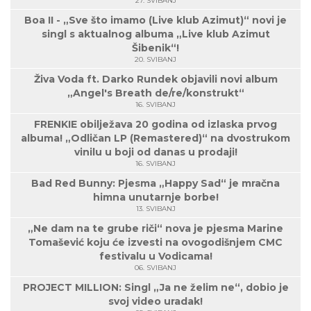
27. SVIBANJ
Boa II - „Sve što imamo (Live klub Azimut)“ novi je
singl s aktualnog albuma „Live klub Azimut
Šibenik“!
20. SVIBANJ
Živa Voda ft. Darko Rundek objavili novi album
„Angel's Breath de/re/konstrukt“
16. SVIBANJ
FRENKIE obilježava 20 godina od izlaska prvog
albuma! „Odličan LP (Remastered)“ na dvostrukom
vinilu u boji od danas u prodaji!
16. SVIBANJ
Bad Red Bunny: Pjesma „Happy Sad“ je mračna
himna unutarnje borbe!
13. SVIBANJ
„Ne dam na te grube riči“ nova je pjesma Marine
Tomašević koju će izvesti na ovogodišnjem CMC
festivalu u Vodicama!
06. SVIBANJ
PROJECT MILLION: Singl „Ja ne želim ne“, dobio je
svoj video uradak!