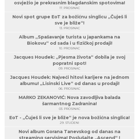
osvježio je prekrasnim blagdanskim spotovima!
17. PROSINAC
Novi spot grupe EoT za božićnu singlicu „Čuješ li
sve je bliže“!
13. PROSINAC
Album „Spašavanje turista u japankama na
Biokovu“ od sada i u fizičkoj prodaji!
10. PROSINAC
Jacques Houdek: „Pjesma života“ dobila je svoj
popratni spot!
09. PROSINAC
Jacques Houdek: Najveći hitovi karijere na jednom
albumu! „Lisinski Live“ od danas u prodaji!
06. PROSINAC
MARKO ZEKANOVIĆ: Nova zavodljiva balada
šarmantnog Zadranina!
03. PROSINAC
EoT - „Čuješ li sve je bliže“ je nova božićna singlica!
29. STUDENI
Novi album Gorana Tanevskog od danas na
streaming servisima! Poslušajte „Ascend“ !