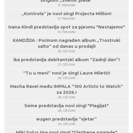
singlom „Svemir pleše”
17. TRAVANJ
„Kontrola“ je novi singl Projecta Million!
13. TRAVANJ
Ivana Kindl predstavlja spot za pjesmu "Nestajemo"
10. TRAVANJ
KANDŽIJA : Porinom nagrađen album „Trostruki
salto“ od danas u prodaji!
30. OŽUJAK
Ika predstavlja debitantski album “Zadnji dan”!
27. OŽUJAK
“Tu u meni” novi je singl Laure Miletić!
26. OŽUJAK
Macha Ravel među IMPALA “100 Artists to Watch”
za 2026.!
26. OŽUJAK
Seine predstavlja novi singl "Plagijat"
26. OŽUJAK
eugen predstavlja “vjetar”
24. OŽUJAK
Miki Solus ima novi singl "Glazbene nagrade"