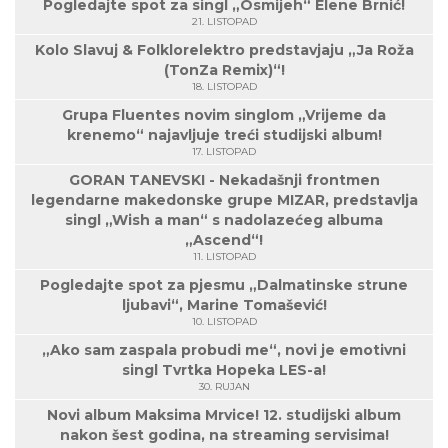
Pogledajte spot za singl „Osmijeh“ Elene Brnić!
21. LISTOPAD
Kolo Slavuj & Folklorelektro predstavjaju „Ja Roža
(TonZa Remix)“!
18. LISTOPAD
Grupa Fluentes novim singlom „Vrijeme da
krenemo“ najavljuje treći studijski album!
17. LISTOPAD
GORAN TANEVSKI - Nekadašnji frontmen
legendarne makedonske grupe MIZAR, predstavlja
singl „Wish a man“ s nadolazećeg albuma
„Ascend“!
11. LISTOPAD
Pogledajte spot za pjesmu „Dalmatinske strune
ljubavi“, Marine Tomašević!
10. LISTOPAD
„Ako sam zaspala probudi me“, novi je emotivni
singl Tvrtka Hopeka LES-a!
30. RUJAN
Novi album Maksima Mrvice! 12. studijski album
nakon šest godina, na streaming servisima!