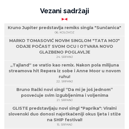
Vezani sadržaji
Kruno Jupiter predstavlja remiks singla "Sunčanica"
06. KOLOVOZ
MARKO TOMASOVIĆ NOVIM SINGLOM "TATA MOJ"
ODAJE POČAST SVOM OCU I OTVARA NOVO
GLAZBENO POGLAVLJE
24. SRPANJ
„Tajland“ se vratio kao remix. Nakon pola milijuna
streamova hit Repera iz sobe i Anne Moor u novom
ruhu!
22. SRPANJ
Bruno Rački novi singl “Da mi je još jednom”
posvećuje svim izgubljenima i voljenima
21. SRPANJ
GLISTE predstavljaju novi singl "Paprika": Viralni
slovenski duo donosi najotkačeniji okus ljeta i stiže
na SHIP festival!
15. SRPANJ