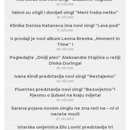
20. OŽUJAK
Valovi su stigli i donijeli singl “Meni treba netko”
18. OŽUJAK
Klinika Denisa Kataneca ima novi singl “Lava pod“
17. OŽUJAK
U prodaji je novi album Leona Brenka „Moment in
Time“ !
09. OŽUJAK
Pogledajte „Divlji ples“ Aleksandra Stajčića u režiji
Dinka Doringa!
05. OŽUJAK
Ivana Kindl predstavlja novi singl “Nestajemo“
02. OŽUJAK
Fluentes predstavlja novi singl “Bezuvjetno”!
Pjesmu o ljubavi na kraju svijeta!
02. OŽUJAK
Šarena pojava novom singlu ne zna reći ne – ni vi
nećete moći!
27. VELJAČA
Istarska umjetnica Elis Lovrić predstavlja tri