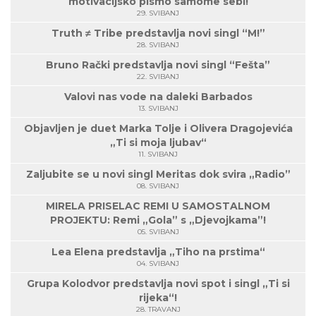
motivacijsko pismo samome sebi!
29. SVIBANJ
Truth ≠ Tribe predstavlja novi singl “M!”
28. SVIBANJ
Bruno Rački predstavlja novi singl “Fešta”
22. SVIBANJ
Valovi nas vode na daleki Barbados
13. SVIBANJ
Objavljen je duet Marka Tolje i Olivera Dragojevića
„Ti si moja ljubav“
11. SVIBANJ
Zaljubite se u novi singl Meritas dok svira „Radio”
08. SVIBANJ
MIRELA PRISELAC REMI U SAMOSTALNOM
PROJEKTU: Remi „Gola” s „Djevojkama”!
05. SVIBANJ
Lea Elena predstavlja „Tiho na prstima“
04. SVIBANJ
Grupa Kolodvor predstavlja novi spot i singl „Ti si
rijeka“!
28. TRAVANJ