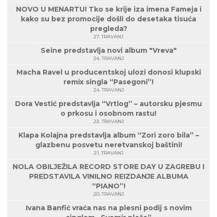
NOVO U MENARTU! Tko se krije iza imena Fameja i
kako su bez promocije došli do desetaka tisuća
pregleda?
27. TRAVANJ
Seine predstavlja novi album "Vreva"
24. TRAVANJ
Macha Ravel u producentskoj ulozi donosi klupski
remix singla “Pasegoni”!
24. TRAVANJ
Dora Vestić predstavlja “Vrtlog” – autorsku pjesmu
o prkosu i osobnom rastu!
22. TRAVANJ
Klapa Kolajna predstavlja album “Zori zoro bila” –
glazbenu posvetu neretvanskoj baštini!
21. TRAVANJ
NOLA OBILJEŽILA RECORD STORE DAY U ZAGREBU I
PREDSTAVILA VINILNO REIZDANJE ALBUMA
“PIANO”!
20. TRAVANJ
Ivana Banfić vraća nas na plesni podij s novim