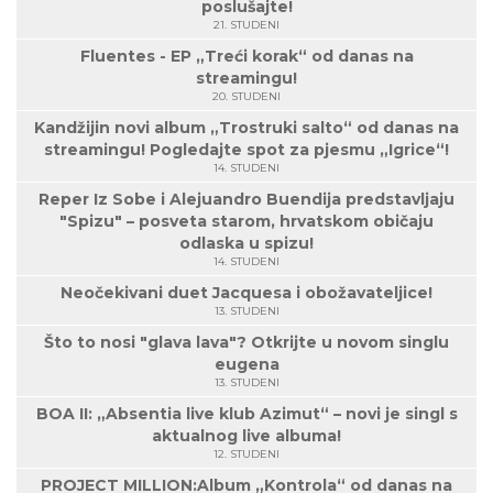
poslušajte!
21. STUDENI
Fluentes - EP „Treći korak“ od danas na
streamingu!
20. STUDENI
Kandžijin novi album „Trostruki salto“ od danas na
streamingu! Pogledajte spot za pjesmu „Igrice“!
14. STUDENI
Reper Iz Sobe i Alejuandro Buendija predstavljaju
"Spizu" – posveta starom, hrvatskom običaju
odlaska u spizu!
14. STUDENI
Neočekivani duet Jacquesa i obožavateljice!
13. STUDENI
Što to nosi "glava lava"? Otkrijte u novom singlu
eugena
13. STUDENI
BOA II: „Absentia live klub Azimut“ – novi je singl s
aktualnog live albuma!
12. STUDENI
PROJECT MILLION:Album „Kontrola“ od danas na