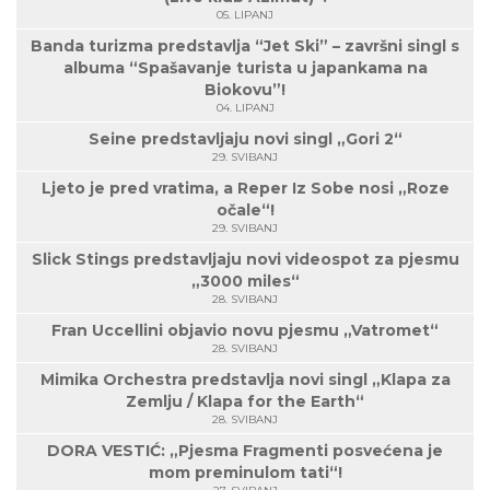
05. LIPANJ
Banda turizma predstavlja “Jet Ski” – završni singl s
albuma “Spašavanje turista u japankama na
Biokovu”!
04. LIPANJ
Seine predstavljaju novi singl „Gori 2“
29. SVIBANJ
Ljeto je pred vratima, a Reper Iz Sobe nosi „Roze
očale“!
29. SVIBANJ
Slick Stings predstavljaju novi videospot za pjesmu
„3000 miles“
28. SVIBANJ
Fran Uccellini objavio novu pjesmu „Vatromet“
28. SVIBANJ
Mimika Orchestra predstavlja novi singl „Klapa za
Zemlju / Klapa for the Earth“
28. SVIBANJ
DORA VESTIĆ: „Pjesma Fragmenti posvećena je
mom preminulom tati“!