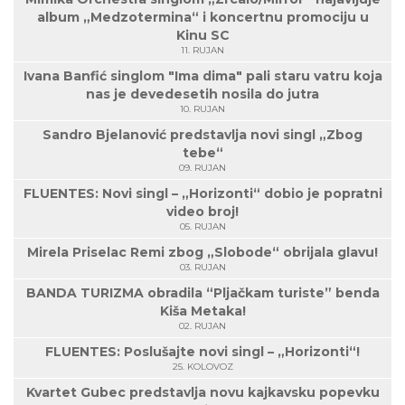
album „Medzotermina“ i koncertnu promociju u
Kinu SC
11. RUJAN
Ivana Banfić singlom "Ima dima" pali staru vatru koja
nas je devedesetih nosila do jutra
10. RUJAN
Sandro Bjelanović predstavlja novi singl „Zbog
tebe“
09. RUJAN
FLUENTES: Novi singl – „Horizonti“ dobio je popratni
video broj!
05. RUJAN
Mirela Priselac Remi zbog „Slobode“ obrijala glavu!
03. RUJAN
BANDA TURIZMA obradila “Pljačkam turiste” benda
Kiša Metaka!
02. RUJAN
FLUENTES: Poslušajte novi singl – „Horizonti“!
25. KOLOVOZ
Kvartet Gubec predstavlja novu kajkavsku popevku