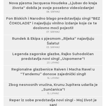
Nova pjesma Jacquesa Houdeka „Ljubav do kraja
života“ dobila je svoje posebno videoizdanje!
08. SRPANJ
Fon Biskich i Narodno blago predstavljaju singl "BEZ
ČOKOLADE" i najavljuju vinilno izdanje koje će te
doslovno moći pojesti!
07. SRPANJ
Rundek & Ekipa s pjesmom „Rijeka“ najavljuju
Šalatu!
03. SRPANJ
Legenda zagorske glazbe, Rajko Suhodolčan
predstavlja novi singl „Uspomene“!
23. LIPANJ
Regionalne glazbenice Raiven i Macha Ravel u
“Tandemu” donose zajednički singl!
16. LIPANJ
Zbog nesnosnih vrućina, Krunu Jupitera udarila je
„Sunčanica“!
15. LIPANJ
Reper iz sobe predstavlja novi singl - Moj život je
san!