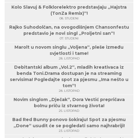
Kolo Slavuj & Folklorelektro predstavjaju „Hajstra
(TonZa Remix)“!
08. STUDENI
Rajko Suhodolčan, na ovogodišnjem Chansonfestu
predstavio je novi singl „Proljetni san“!
07. STUDENI
Marolt u novom singlu „Voljena“, pleše između
svjetlosti i tame!
28. LISTOPAD
Debitantski album „Vol.2“, mladih kreativaca iz
benda Toni.Drama dostupan je na streaming
servisima! Pogledajte spot za pjesmu „Ima nešto u
tom“!
28. LISTOPAD
Novim singlom „Dječak“, Dora Vestić prepričava
bolnu priču iz stvarnog života!
25. LISTOPAD
Bad Red Bunny ponovo šokiraju! Spot za pjesmu
„Done“ usudit će se pogledati samo najhrabriji!
23. LISTOPAD