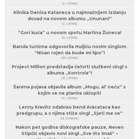
12. LIPANJ
Klinika Denisa Kataneca u najmračnijem izdanju
dosad na novom albumu „Ununani“
12. LIPANJ
“Gori kuća” u novom spotu Martina Žuneca!
10. LIPANJ
Banda turizma odgovorila Huljiću novim singlom
“Nisan rojen da bude mi lipo”!
09. LIPANJ
Project Million predstavlja četvrti službeni singl s
albuma „Kontrola“!
03. LIPANJ
Šarena pojava objavila album „Mogu, al’ neću“ s
kojim se ne planira uklopiti
01. LIPANJ
Lenny Kravitz odabrao bend Aracataca kao
predgrupu, a s njima stiže singl „Sjeti me se“
29. SVIBANJ
Nakon pet godina diskografske pauze, Neven
Stipčić objavio novi singl „Sve što imaš“ –