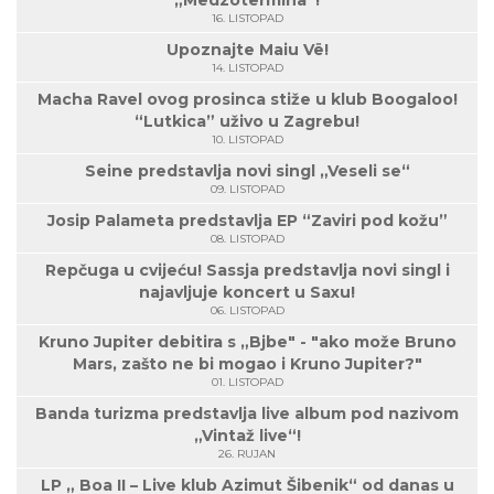
„Medzotermina“!
16. LISTOPAD
Upoznajte Maiu Vë!
14. LISTOPAD
Macha Ravel ovog prosinca stiže u klub Boogaloo!
“Lutkica” uživo u Zagrebu!
10. LISTOPAD
Seine predstavlja novi singl „Veseli se“
09. LISTOPAD
Josip Palameta predstavlja EP “Zaviri pod kožu”
08. LISTOPAD
Repčuga u cvijeću! Sassja predstavlja novi singl i
najavljuje koncert u Saxu!
06. LISTOPAD
Kruno Jupiter debitira s „Bjbe" - "ako može Bruno
Mars, zašto ne bi mogao i Kruno Jupiter?"
01. LISTOPAD
Banda turizma predstavlja live album pod nazivom
„Vintaž live“!
26. RUJAN
LP „ Boa II – Live klub Azimut Šibenik“ od danas u