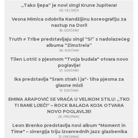
„Tako ljepa“ je novi singl Krune Jupitera!
02. VELJAČA
Vesna Mimica odobrila Kandžijinu koreografiju za
nastup na Dori!
30. SIJEČANJ
Truth ≠ Tribe predstavljaju singl “S!” s nadolazećeg
albuma “Zimstrela”
26. SIJEČANJ
Tilen Lotrič s pjesmom "Tvoja budala" otvara novo
poglavlje!
21. SIJEČANJ
Ika predstavlja "Sram strah i ja"- tiha pjesma za
glasne misli
13. SIJEČANJ
EMINA ARAPOVIĆ SE VRAĆA U VELIKOM STILU: „TKO
TI RANE LIJEČI“ – ROCK BALADA KOJA OTVARA
NOVO POGLAVLJE!
26. PROSINAC
Leon Brenko predstavlja novi album "Moment in
Time" – sinergija triju izvanrednih jazz glazbenika
12. PROSINAC