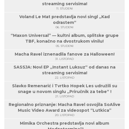
streaming servisima!
11. STUDENI
Voland Le Mat predstavlja novi singl „Kad
odrastem“
06. STUDENI
“Maxon Universal” — kultni album, splitske grupe
TBF, konačno na dvostrukom vinilu!
05. STUDENI
Macha Ravel iznenadila fanove za Halloween!
31. LISTOPAD
SASSJA: Novi EP „Instant Luksuz“ od danas na
streaming servisima!
22. LISTOPAD
Slavko Remenarić i Tvrtko Hopek Les udružili su
snage u novom singlu „Priručnik za tebe“ !
21. LISTOPAD
Regionalno priznanje: Macha Ravel osvojila SoAlive
Music Video Award za videospot “Lutkica”
20. LISTOPAD
Mimika Orchestra predstavlja novi album