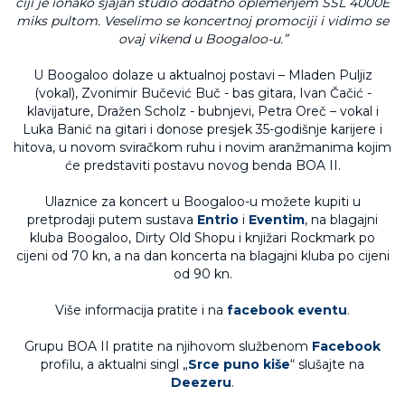
čiji je ionako sjajan studio dodatno oplemenjem SSL 4000E
miks pultom. Veselimo se koncertnoj promociji i vidimo se
ovaj vikend u Boogaloo-u.”
U Boogaloo dolaze u aktualnoj postavi – Mladen Puljiz
(vokal), Zvonimir Bučević Buč - bas gitara, Ivan Čačić -
klavijature, Dražen Scholz - bubnjevi, Petra Oreč – vokal i
Luka Banić na gitari i donose presjek 35-godišnje karijere i
hitova, u novom sviračkom ruhu i novim aranžmanima kojim
će predstaviti postavu novog benda BOA II.
Ulaznice za koncert u Boogaloo-u možete kupiti u
pretprodaji putem sustava
Entrio
i
Eventim
, na blagajni
kluba Boogaloo, Dirty Old Shopu i knjižari Rockmark po
cijeni od 70 kn, a na dan koncerta na blagajni kluba po cijeni
od 90 kn.
Više informacija pratite i na
facebook eventu
.
Grupu BOA II pratite na njihovom službenom
Facebook
profilu, a aktualni singl „
Srce puno kiše
“ slušajte na
Deezeru
.