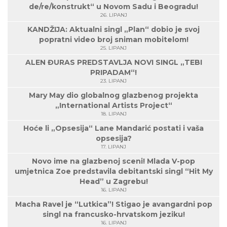
de/re/konstrukt“ u Novom Sadu i Beogradu!
26. LIPANJ
KANDŽIJA: Aktualni singl „Plan“ dobio je svoj
popratni video broj sniman mobitelom!
25. LIPANJ
ALEN ĐURAS PREDSTAVLJA NOVI SINGL „TEBI
PRIPADAM“!
23. LIPANJ
Mary May dio globalnog glazbenog projekta
„International Artists Project“
18. LIPANJ
Hoće li „Opsesija“ Lane Mandarić postati i vaša
opsesija?
17. LIPANJ
Novo ime na glazbenoj sceni! Mlada V-pop
umjetnica Zoe predstavila debitantski singl “Hit My
Head” u Zagrebu!
16. LIPANJ
Macha Ravel je “Lutkica”! Stigao je avangardni pop
singl na francusko-hrvatskom jeziku!
16. LIPANJ