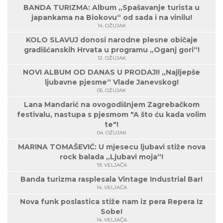
BANDA TURIZMA: Album „Spašavanje turista u
japankama na Biokovu“ od sada i na vinilu!
14. OŽUJAK
KOLO SLAVUJ donosi narodne plesne običaje
gradišćanskih Hrvata u programu „Oganj gori“!
12. OŽUJAK
NOVI ALBUM OD DANAS U PRODAJI! „Najljepše
ljubavne pjesme“ Vlade Janevskog!
05. OŽUJAK
Lana Mandarić na ovogodišnjem Zagrebačkom
festivalu, nastupa s pjesmom "A što ću kada volim
te"!
04. OŽUJAK
MARINA TOMAŠEVIĆ: U mjesecu ljubavi stiže nova
rock balada „Ljubavi moja“!
19. VELJAČA
Banda turizma rasplesala Vintage Industrial Bar!
14. VELJAČA
Nova funk poslastica stiže nam iz pera Repera Iz
Sobe!
14. VELJAČA