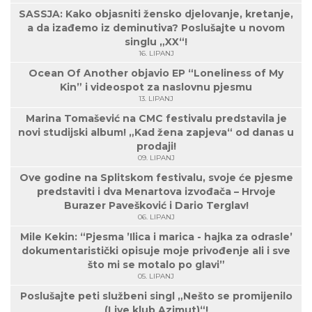
SASSJA: Kako objasniti žensko djelovanje, kretanje,
a da izađemo iz deminutiva? Poslušajte u novom
singlu „XX“!
16. LIPANJ
Ocean Of Another objavio EP “Loneliness of My
Kin” i videospot za naslovnu pjesmu
13. LIPANJ
Marina Tomašević na CMC festivalu predstavila je
novi studijski album! „Kad žena zapjeva“ od danas u
prodaji!
09. LIPANJ
Ove godine na Splitskom festivalu, svoje će pjesme
predstaviti i dva Menartova izvođača – Hrvoje
Burazer Pavešković i Dario Terglav!
06. LIPANJ
Mile Kekin: “Pjesma ’Ilica i marica - hajka za odrasle’
dokumentaristički opisuje moje privođenje ali i sve
što mi se motalo po glavi”
05. LIPANJ
Poslušajte peti službeni singl „Nešto se promijenilo
(Live klub Azimut)“!