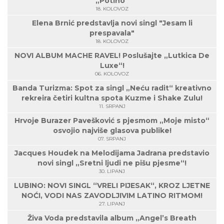
„Potiho“
18. KOLOVOZ
Elena Brnić predstavlja novi singl "Jesam li
prespavala"
18. KOLOVOZ
NOVI ALBUM MACHE RAVEL! Poslušajte „Lutkica De
Luxe“!
06. KOLOVOZ
Banda Turizma: Spot za singl „Neću radit“ kreativno
rekreira četiri kultna spota Kuzme i Shake Zulu!
11. SRPANJ
Hrvoje Burazer Pavešković s pjesmom „Moje misto“
osvojio najviše glasova publike!
07. SRPANJ
Jacques Houdek na Melodijama Jadrana predstavio
novi singl „Sretni ljudi ne pišu pjesme“!
30. LIPANJ
LUBINO: NOVI SINGL “VRELI PIJESAK“, KROZ LJETNE
NOĆI, VODI NAS ZAVODLJIVIM LATINO RITMOM!
27. LIPANJ
Živa Voda predstavila album „Angel’s Breath