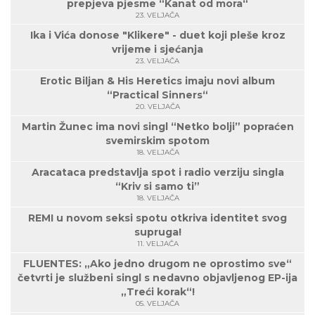
prepjeva pjesme “Kanat od mora“
23. VELJAČA
Ika i Vića donose "Klikere" - duet koji pleše kroz
vrijeme i sjećanja
23. VELJAČA
Erotic Biljan & His Heretics imaju novi album
“Practical Sinners“
20. VELJAČA
Martin Žunec ima novi singl “Netko bolji” popraćen
svemirskim spotom
18. VELJAČA
Aracataca predstavlja spot i radio verziju singla
“Kriv si samo ti”
18. VELJAČA
REMI u novom seksi spotu otkriva identitet svog
supruga!
11. VELJAČA
FLUENTES: „Ako jedno drugom ne oprostimo sve“
četvrti je službeni singl s nedavno objavljenog EP-ija
„Treći korak“!
05. VELJAČA