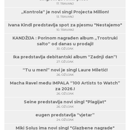
17. TRAVANJ
„Kontrola“ je novi singl Projecta Million!
13. TRAVANJ
Ivana Kindl predstavlja spot za pjesmu "Nestajemo"
10. TRAVANJ
KANDŽIJA : Porinom nagrađen album „Trostruki
salto“ od danas u prodaji!
30. OŽUJAK
Ika predstavlja debitantski album “Zadnji dan”!
27. OŽUJAK
“Tu u meni” novi je singl Laure Miletić!
26. OŽUJAK
Macha Ravel među IMPALA “100 Artists to Watch”
za 2026.!
26. OŽUJAK
Seine predstavlja novi singl "Plagijat"
26. OŽUJAK
eugen predstavlja “vjetar”
24. OŽUJAK
Miki Solus ima novi singl "Glazbene nagrade"