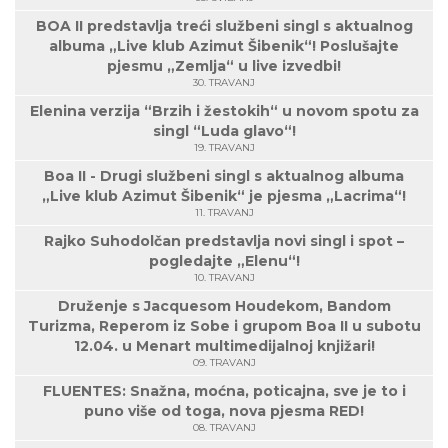
BOA II predstavlja treći službeni singl s aktualnog
albuma „Live klub Azimut Šibenik“! Poslušajte
pjesmu „Zemlja“ u live izvedbi!
30. TRAVANJ
Elenina verzija “Brzih i žestokih“ u novom spotu za
singl “Luda glavo“!
19. TRAVANJ
Boa II - Drugi službeni singl s aktualnog albuma
„Live klub Azimut Šibenik“ je pjesma „Lacrima“!
11. TRAVANJ
Rajko Suhodolčan predstavlja novi singl i spot –
pogledajte „Elenu“!
10. TRAVANJ
Druženje s Jacquesom Houdekom, Bandom
Turizma, Reperom iz Sobe i grupom Boa II u subotu
12.04. u Menart multimedijalnoj knjižari!
09. TRAVANJ
FLUENTES: Snažna, moćna, poticajna, sve je to i
puno više od toga, nova pjesma RED!
08. TRAVANJ