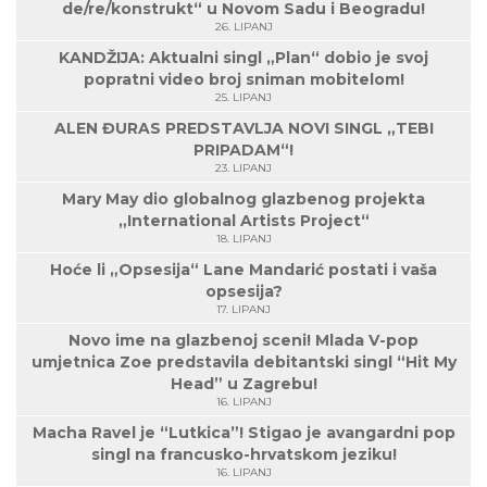
de/re/konstrukt“ u Novom Sadu i Beogradu!
26. LIPANJ
KANDŽIJA: Aktualni singl „Plan“ dobio je svoj
popratni video broj sniman mobitelom!
25. LIPANJ
ALEN ĐURAS PREDSTAVLJA NOVI SINGL „TEBI
PRIPADAM“!
23. LIPANJ
Mary May dio globalnog glazbenog projekta
„International Artists Project“
18. LIPANJ
Hoće li „Opsesija“ Lane Mandarić postati i vaša
opsesija?
17. LIPANJ
Novo ime na glazbenoj sceni! Mlada V-pop
umjetnica Zoe predstavila debitantski singl “Hit My
Head” u Zagrebu!
16. LIPANJ
Macha Ravel je “Lutkica”! Stigao je avangardni pop
singl na francusko-hrvatskom jeziku!
16. LIPANJ