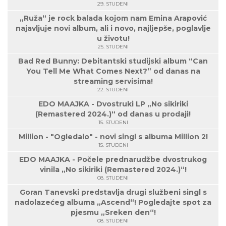
29. STUDENI
„Ruža“ je rock balada kojom nam Emina Arapović
najavljuje novi album, ali i novo, najljepše, poglavlje
u životu!
25. STUDENI
Bad Red Bunny: Debitantski studijski album “Can
You Tell Me What Comes Next?” od danas na
streaming servisima!
22. STUDENI
EDO MAAJKA - Dvostruki LP „No sikiriki
(Remastered 2024.)“ od danas u prodaji!
15. STUDENI
Million - "Ogledalo" - novi singl s albuma Million 2!
15. STUDENI
EDO MAAJKA - Počele prednarudžbe dvostrukog
vinila „No sikiriki (Remastered 2024.)“!
08. STUDENI
Goran Tanevski predstavlja drugi službeni singl s
nadolazećeg albuma „Ascend“! Pogledajte spot za
pjesmu „Sreken den“!
08. STUDENI