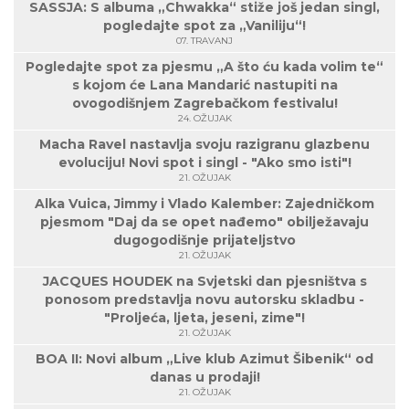
SASSJA: S albuma „Chwakka“ stiže još jedan singl,
pogledajte spot za „Vaniliju“!
07. TRAVANJ
Pogledajte spot za pjesmu „A što ću kada volim te“
s kojom će Lana Mandarić nastupiti na
ovogodišnjem Zagrebačkom festivalu!
24. OŽUJAK
Macha Ravel nastavlja svoju razigranu glazbenu
evoluciju! Novi spot i singl - "Ako smo isti"!
21. OŽUJAK
Alka Vuica, Jimmy i Vlado Kalember: Zajedničkom
pjesmom "Daj da se opet nađemo" obilježavaju
dugogodišnje prijateljstvo
21. OŽUJAK
JACQUES HOUDEK na Svjetski dan pjesništva s
ponosom predstavlja novu autorsku skladbu -
"Proljeća, ljeta, jeseni, zime"!
21. OŽUJAK
BOA II: Novi album „Live klub Azimut Šibenik“ od
danas u prodaji!
21. OŽUJAK