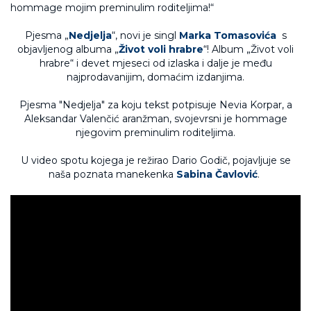
Pjesma „
Nedjelja
“, novi je singl
Marka Tomasovića
s
objavljenog albuma „
Život voli hrabre
“! Album „Život voli
hrabre“ i devet mjeseci od izlaska i dalje je među
najprodavanijim, domaćim izdanjima.
Pjesma "Nedjelja" za koju tekst potpisuje Nevia Korpar, a
Aleksandar Valenčić aranžman, svojevrsni je hommage
njegovim preminulim roditeljima.
U video spotu kojega je režirao Dario Godič, pojavljuje se
naša poznata manekenka
Sabina Čavlović
.