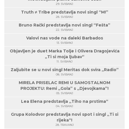
29. SVIBANJ
Truth ≠ Tribe predstavlja novi singl “M!”
28. SVIBANJ
Bruno Rački predstavlja novi singl “Fešta”
22. SVIBANJ
Valovi nas vode na daleki Barbados
13. SVIBANJ
Objavljen je duet Marka Tolje i Olivera Dragojevića
„Ti si moja ljubav“
11. SVIBANJ
Zaljubite se u novi singl Meritas dok svira „Radio”
08. SVIBANJ
MIRELA PRISELAC REMI U SAMOSTALNOM
PROJEKTU: Remi „Gola” s „Djevojkama”!
05. SVIBANJ
Lea Elena predstavlja „Tiho na prstima“
04. SVIBANJ
Grupa Kolodvor predstavlja novi spot i singl „Ti si
rijeka“!
28. TRAVANJ