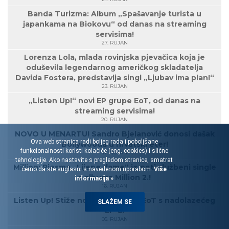
Banda Turizma: Album „Spašavanje turista u
japankama na Biokovu“ od danas na streaming
servisima!
27. RUJAN
Lorenza Lola, mlada rovinjska pjevačica koja je
oduševila legendarnog američkog skladatelja
Davida Fostera, predstavlja singl „Ljubav ima plan!“
23. RUJAN
„Listen Up!“ novi EP grupe EoT, od danas na
streaming servisima!
20. RUJAN
NOVO U MENARTU! Sandro Bjelanović donosi dašak
Ova web stranica radi boljeg rada i poboljšane
Bollywooda u hrvatski eter!
funkcionalnosti koristi kolačiće (eng. cookies) i slične
17. RUJAN
tehnologije. Ako nastavite s pregledom stranice, smatrat
Million: Pjesma „Lijepe dame“ je peti službeni single
ćemo da ste suglasni s navedenom uporabom.
Više
s albuma Million 2.!
informacija »
16. RUJAN
Listen Up! Stiže novi singl grupe EoT s nadolazećeg
SLAŽEM SE
EP-a!
05. RUJAN