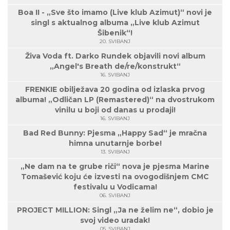
Boa II - „Sve što imamo (Live klub Azimut)“ novi je
singl s aktualnog albuma „Live klub Azimut
Šibenik“!
20. SVIBANJ
Živa Voda ft. Darko Rundek objavili novi album
„Angel's Breath de/re/konstrukt“
16. SVIBANJ
FRENKIE obilježava 20 godina od izlaska prvog
albuma! „Odličan LP (Remastered)“ na dvostrukom
vinilu u boji od danas u prodaji!
16. SVIBANJ
Bad Red Bunny: Pjesma „Happy Sad“ je mračna
himna unutarnje borbe!
13. SVIBANJ
„Ne dam na te grube riči“ nova je pjesma Marine
Tomašević koju će izvesti na ovogodišnjem CMC
festivalu u Vodicama!
06. SVIBANJ
PROJECT MILLION: Singl „Ja ne želim ne“, dobio je
svoj video uradak!
05. SVIBANJ