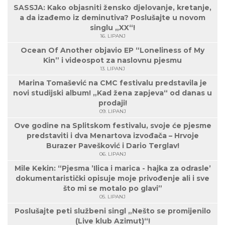
SASSJA: Kako objasniti žensko djelovanje, kretanje,
a da izađemo iz deminutiva? Poslušajte u novom
singlu „XX“!
16. LIPANJ
Ocean Of Another objavio EP “Loneliness of My
Kin” i videospot za naslovnu pjesmu
13. LIPANJ
Marina Tomašević na CMC festivalu predstavila je
novi studijski album! „Kad žena zapjeva“ od danas u
prodaji!
09. LIPANJ
Ove godine na Splitskom festivalu, svoje će pjesme
predstaviti i dva Menartova izvođača – Hrvoje
Burazer Pavešković i Dario Terglav!
06. LIPANJ
Mile Kekin: “Pjesma ’Ilica i marica - hajka za odrasle’
dokumentaristički opisuje moje privođenje ali i sve
što mi se motalo po glavi”
05. LIPANJ
Poslušajte peti službeni singl „Nešto se promijenilo
(Live klub Azimut)“!