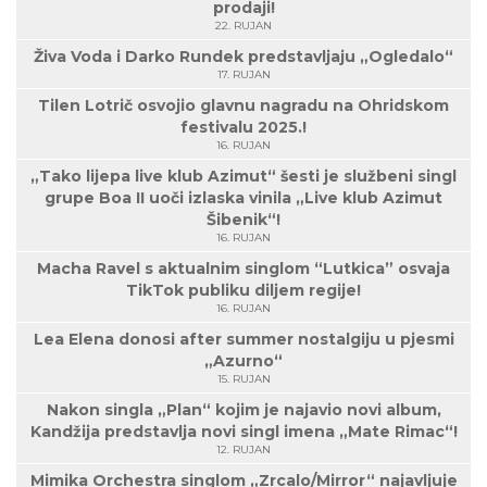
prodaji!
22. RUJAN
Živa Voda i Darko Rundek predstavljaju „Ogledalo“
17. RUJAN
Tilen Lotrič osvojio glavnu nagradu na Ohridskom
festivalu 2025.!
16. RUJAN
„Tako lijepa live klub Azimut“ šesti je službeni singl
grupe Boa II uoči izlaska vinila „Live klub Azimut
Šibenik“!
16. RUJAN
Macha Ravel s aktualnim singlom “Lutkica” osvaja
TikTok publiku diljem regije!
16. RUJAN
Lea Elena donosi after summer nostalgiju u pjesmi
„Azurno“
15. RUJAN
Nakon singla „Plan“ kojim je najavio novi album,
Kandžija predstavlja novi singl imena „Mate Rimac“!
12. RUJAN
Mimika Orchestra singlom „Zrcalo/Mirror“ najavljuje