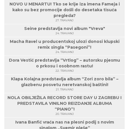
NOVO U MENARTU! Tko se krije iza imena Fameja i
kako su bez promocije došli do desetaka tisuća
pregleda?
27. TRAVANJ
Seine predstavlja novi album "Vreva"
24. TRAVANJ
Macha Ravel u producentskoj ulozi donosi klupski
remix singla “Pasegoni”!
24. TRAVANJ
Dora Vestić predstavlja “Vrtlog” – autorsku pjesmu
o prkosu i osobnom rastu!
22. TRAVANJ
Klapa Kolajna predstavlja album “Zori zoro bila” –
glazbenu posvetu neretvanskoj baštini!
21. TRAVANJ
NOLA OBILJEŽILA RECORD STORE DAY U ZAGREBU I
PREDSTAVILA VINILNO REIZDANJE ALBUMA
“PIANO”!
20. TRAVANJ
Ivana Banfić vraća nas na plesni podij s novim
singlom „Svemir pleše”