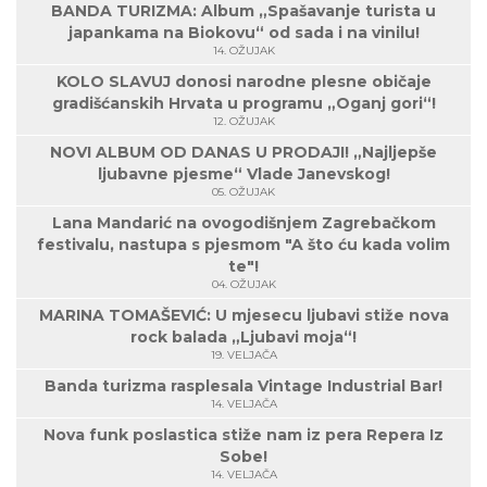
BANDA TURIZMA: Album „Spašavanje turista u
japankama na Biokovu“ od sada i na vinilu!
14. OŽUJAK
KOLO SLAVUJ donosi narodne plesne običaje
gradišćanskih Hrvata u programu „Oganj gori“!
12. OŽUJAK
NOVI ALBUM OD DANAS U PRODAJI! „Najljepše
ljubavne pjesme“ Vlade Janevskog!
05. OŽUJAK
Lana Mandarić na ovogodišnjem Zagrebačkom
festivalu, nastupa s pjesmom "A što ću kada volim
te"!
04. OŽUJAK
MARINA TOMAŠEVIĆ: U mjesecu ljubavi stiže nova
rock balada „Ljubavi moja“!
19. VELJAČA
Banda turizma rasplesala Vintage Industrial Bar!
14. VELJAČA
Nova funk poslastica stiže nam iz pera Repera Iz
Sobe!
14. VELJAČA