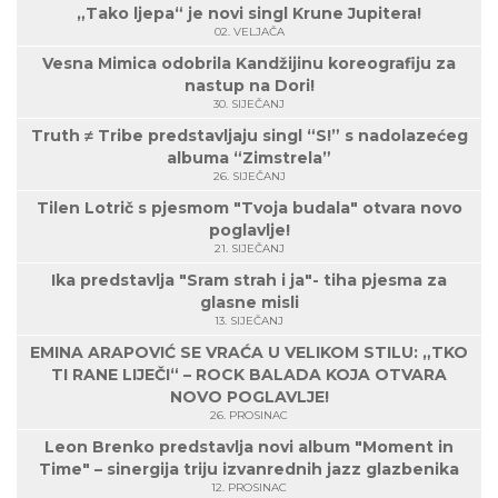
„Tako ljepa“ je novi singl Krune Jupitera!
02. VELJAČA
Vesna Mimica odobrila Kandžijinu koreografiju za
nastup na Dori!
30. SIJEČANJ
Truth ≠ Tribe predstavljaju singl “S!” s nadolazećeg
albuma “Zimstrela”
26. SIJEČANJ
Tilen Lotrič s pjesmom "Tvoja budala" otvara novo
poglavlje!
21. SIJEČANJ
Ika predstavlja "Sram strah i ja"- tiha pjesma za
glasne misli
13. SIJEČANJ
EMINA ARAPOVIĆ SE VRAĆA U VELIKOM STILU: „TKO
TI RANE LIJEČI“ – ROCK BALADA KOJA OTVARA
NOVO POGLAVLJE!
26. PROSINAC
Leon Brenko predstavlja novi album "Moment in
Time" – sinergija triju izvanrednih jazz glazbenika
12. PROSINAC