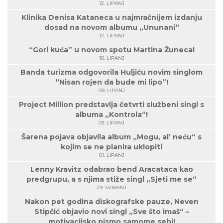
12. LIPANJ
Klinika Denisa Kataneca u najmračnijem izdanju
dosad na novom albumu „Ununani“
12. LIPANJ
“Gori kuća” u novom spotu Martina Žuneca!
10. LIPANJ
Banda turizma odgovorila Huljiću novim singlom
“Nisan rojen da bude mi lipo”!
09. LIPANJ
Project Million predstavlja četvrti službeni singl s
albuma „Kontrola“!
03. LIPANJ
Šarena pojava objavila album „Mogu, al’ neću“ s
kojim se ne planira uklopiti
01. LIPANJ
Lenny Kravitz odabrao bend Aracataca kao
predgrupu, a s njima stiže singl „Sjeti me se“
29. SVIBANJ
Nakon pet godina diskografske pauze, Neven
Stipčić objavio novi singl „Sve što imaš“ –
motivacijsko pismo samome sebi!