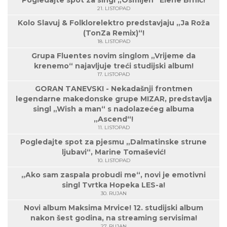
Pogledajte spot za singl „Osmijeh“ Elene Brnić!
21. LISTOPAD
Kolo Slavuj & Folklorelektro predstavjaju „Ja Roža
(TonZa Remix)“!
18. LISTOPAD
Grupa Fluentes novim singlom „Vrijeme da
krenemo“ najavljuje treći studijski album!
17. LISTOPAD
GORAN TANEVSKI - Nekadašnji frontmen
legendarne makedonske grupe MIZAR, predstavlja
singl „Wish a man“ s nadolazećeg albuma
„Ascend“!
11. LISTOPAD
Pogledajte spot za pjesmu „Dalmatinske strune
ljubavi“, Marine Tomašević!
10. LISTOPAD
„Ako sam zaspala probudi me“, novi je emotivni
singl Tvrtka Hopeka LES-a!
30. RUJAN
Novi album Maksima Mrvice! 12. studijski album
nakon šest godina, na streaming servisima!
27. RUJAN