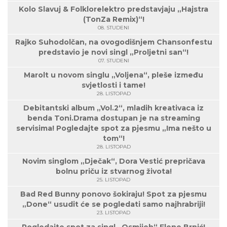
Kolo Slavuj & Folklorelektro predstavjaju „Hajstra
(TonZa Remix)“!
08. STUDENI
Rajko Suhodolčan, na ovogodišnjem Chansonfestu
predstavio je novi singl „Proljetni san“!
07. STUDENI
Marolt u novom singlu „Voljena“, pleše između
svjetlosti i tame!
28. LISTOPAD
Debitantski album „Vol.2“, mladih kreativaca iz
benda Toni.Drama dostupan je na streaming
servisima! Pogledajte spot za pjesmu „Ima nešto u
tom“!
28. LISTOPAD
Novim singlom „Dječak“, Dora Vestić prepričava
bolnu priču iz stvarnog života!
25. LISTOPAD
Bad Red Bunny ponovo šokiraju! Spot za pjesmu
„Done“ usudit će se pogledati samo najhrabriji!
23. LISTOPAD