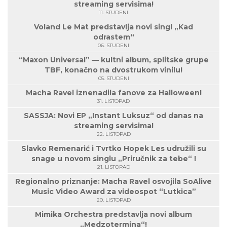
streaming servisima!
11. STUDENI
Voland Le Mat predstavlja novi singl „Kad
odrastem“
06. STUDENI
“Maxon Universal” — kultni album, splitske grupe
TBF, konačno na dvostrukom vinilu!
05. STUDENI
Macha Ravel iznenadila fanove za Halloween!
31. LISTOPAD
SASSJA: Novi EP „Instant Luksuz“ od danas na
streaming servisima!
22. LISTOPAD
Slavko Remenarić i Tvrtko Hopek Les udružili su
snage u novom singlu „Priručnik za tebe“ !
21. LISTOPAD
Regionalno priznanje: Macha Ravel osvojila SoAlive
Music Video Award za videospot “Lutkica”
20. LISTOPAD
Mimika Orchestra predstavlja novi album
„Medzotermina“!