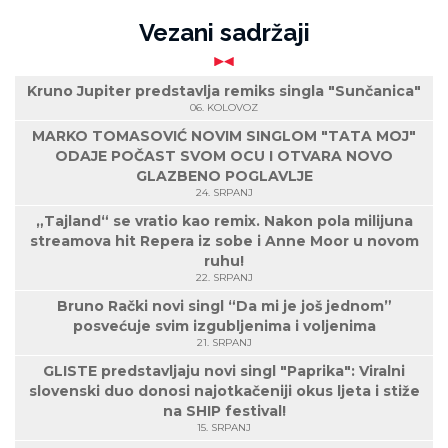
Vezani sadržaji
Kruno Jupiter predstavlja remiks singla "Sunčanica"
06. KOLOVOZ
MARKO TOMASOVIĆ NOVIM SINGLOM "TATA MOJ"
ODAJE POČAST SVOM OCU I OTVARA NOVO
GLAZBENO POGLAVLJE
24. SRPANJ
„Tajland“ se vratio kao remix. Nakon pola milijuna
streamova hit Repera iz sobe i Anne Moor u novom
ruhu!
22. SRPANJ
Bruno Rački novi singl “Da mi je još jednom”
posvećuje svim izgubljenima i voljenima
21. SRPANJ
GLISTE predstavljaju novi singl "Paprika": Viralni
slovenski duo donosi najotkačeniji okus ljeta i stiže
na SHIP festival!
15. SRPANJ