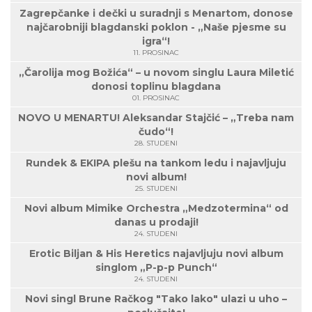
Zagrepčanke i dečki u suradnji s Menartom, donose
najčarobniji blagdanski poklon - „Naše pjesme su
igra“!
11. PROSINAC
„Čarolija mog Božića“ – u novom singlu Laura Miletić
donosi toplinu blagdana
01. PROSINAC
NOVO U MENARTU! Aleksandar Stajčić – „Treba nam
čudo“!
28. STUDENI
Rundek & EKIPA plešu na tankom ledu i najavljuju
novi album!
25. STUDENI
Novi album Mimike Orchestra „Medzotermina“ od
danas u prodaji!
24. STUDENI
Erotic Biljan & His Heretics najavljuju novi album
singlom „P-p-p Punch“
24. STUDENI
Novi singl Brune Račkog "Tako lako" ulazi u uho –