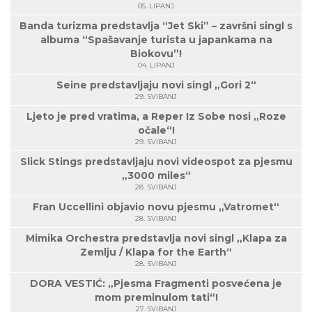
05. LIPANJ
Banda turizma predstavlja “Jet Ski” – završni singl s
albuma “Spašavanje turista u japankama na
Biokovu”!
04. LIPANJ
Seine predstavljaju novi singl „Gori 2“
29. SVIBANJ
Ljeto je pred vratima, a Reper Iz Sobe nosi „Roze
očale“!
29. SVIBANJ
Slick Stings predstavljaju novi videospot za pjesmu
„3000 miles“
28. SVIBANJ
Fran Uccellini objavio novu pjesmu „Vatromet“
28. SVIBANJ
Mimika Orchestra predstavlja novi singl „Klapa za
Zemlju / Klapa for the Earth“
28. SVIBANJ
DORA VESTIĆ: „Pjesma Fragmenti posvećena je
mom preminulom tati“!
27. SVIBANJ