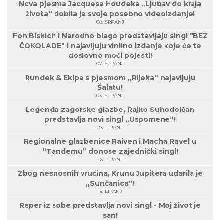
Nova pjesma Jacquesa Houdeka „Ljubav do kraja
života“ dobila je svoje posebno videoizdanje!
08. SRPANJ
Fon Biskich i Narodno blago predstavljaju singl "BEZ
ČOKOLADE" i najavljuju vinilno izdanje koje će te
doslovno moći pojesti!
07. SRPANJ
Rundek & Ekipa s pjesmom „Rijeka“ najavljuju
Šalatu!
03. SRPANJ
Legenda zagorske glazbe, Rajko Suhodolčan
predstavlja novi singl „Uspomene“!
23. LIPANJ
Regionalne glazbenice Raiven i Macha Ravel u
“Tandemu” donose zajednički singl!
16. LIPANJ
Zbog nesnosnih vrućina, Krunu Jupitera udarila je
„Sunčanica“!
15. LIPANJ
Reper iz sobe predstavlja novi singl - Moj život je
san!