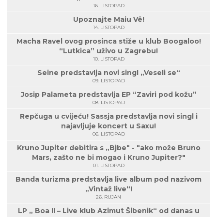
16. LISTOPAD
Upoznajte Maiu Vë!
14. LISTOPAD
Macha Ravel ovog prosinca stiže u klub Boogaloo!
“Lutkica” uživo u Zagrebu!
10. LISTOPAD
Seine predstavlja novi singl „Veseli se“
09. LISTOPAD
Josip Palameta predstavlja EP “Zaviri pod kožu”
08. LISTOPAD
Repčuga u cvijeću! Sassja predstavlja novi singl i
najavljuje koncert u Saxu!
06. LISTOPAD
Kruno Jupiter debitira s „Bjbe" - "ako može Bruno
Mars, zašto ne bi mogao i Kruno Jupiter?"
01. LISTOPAD
Banda turizma predstavlja live album pod nazivom
„Vintaž live“!
26. RUJAN
LP „ Boa II – Live klub Azimut Šibenik“ od danas u