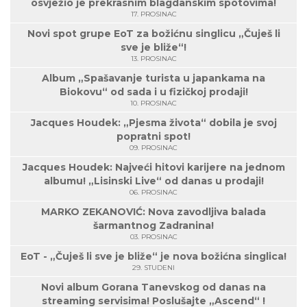
osvježio je prekrasnim blagdanskim spotovima!
17. PROSINAC
Novi spot grupe EoT za božićnu singlicu „Čuješ li
sve je bliže“!
13. PROSINAC
Album „Spašavanje turista u japankama na
Biokovu“ od sada i u fizičkoj prodaji!
10. PROSINAC
Jacques Houdek: „Pjesma života“ dobila je svoj
popratni spot!
09. PROSINAC
Jacques Houdek: Najveći hitovi karijere na jednom
albumu! „Lisinski Live“ od danas u prodaji!
06. PROSINAC
MARKO ZEKANOVIĆ: Nova zavodljiva balada
šarmantnog Zadranina!
03. PROSINAC
EoT - „Čuješ li sve je bliže“ je nova božićna singlica!
29. STUDENI
Novi album Gorana Tanevskog od danas na
streaming servisima! Poslušajte „Ascend“ !