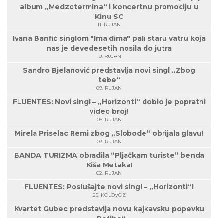
album „Medzotermina“ i koncertnu promociju u
Kinu SC
11. RUJAN
Ivana Banfić singlom "Ima dima" pali staru vatru koja
nas je devedesetih nosila do jutra
10. RUJAN
Sandro Bjelanović predstavlja novi singl „Zbog
tebe“
09. RUJAN
FLUENTES: Novi singl – „Horizonti“ dobio je popratni
video broj!
05. RUJAN
Mirela Priselac Remi zbog „Slobode“ obrijala glavu!
03. RUJAN
BANDA TURIZMA obradila “Pljačkam turiste” benda
Kiša Metaka!
02. RUJAN
FLUENTES: Poslušajte novi singl – „Horizonti“!
25. KOLOVOZ
Kvartet Gubec predstavlja novu kajkavsku popevku