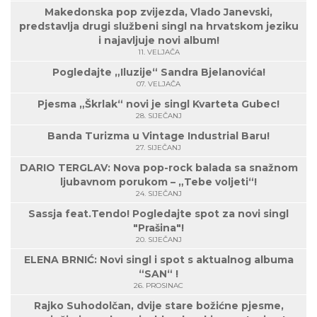
Makedonska pop zvijezda, Vlado Janevski,
predstavlja drugi službeni singl na hrvatskom jeziku
i najavljuje novi album!
11. VELJAČA
Pogledajte „Iluzije“ Sandra Bjelanovića!
07. VELJAČA
Pjesma „Škrlak“ novi je singl Kvarteta Gubec!
28. SIJEČANJ
Banda Turizma u Vintage Industrial Baru!
27. SIJEČANJ
DARIO TERGLAV: Nova pop-rock balada sa snažnom
ljubavnom porukom – „Tebe voljeti“!
24. SIJEČANJ
Sassja feat.Tendo! Pogledajte spot za novi singl
"Prašina"!
20. SIJEČANJ
ELENA BRNIĆ: Novi singl i spot s aktualnog albuma
“SAN“ !
26. PROSINAC
Rajko Suhodolčan, dvije stare božićne pjesme,