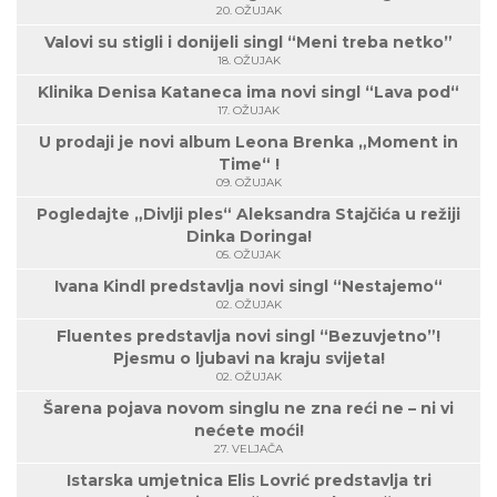
20. OŽUJAK
Valovi su stigli i donijeli singl “Meni treba netko”
18. OŽUJAK
Klinika Denisa Kataneca ima novi singl “Lava pod“
17. OŽUJAK
U prodaji je novi album Leona Brenka „Moment in
Time“ !
09. OŽUJAK
Pogledajte „Divlji ples“ Aleksandra Stajčića u režiji
Dinka Doringa!
05. OŽUJAK
Ivana Kindl predstavlja novi singl “Nestajemo“
02. OŽUJAK
Fluentes predstavlja novi singl “Bezuvjetno”!
Pjesmu o ljubavi na kraju svijeta!
02. OŽUJAK
Šarena pojava novom singlu ne zna reći ne – ni vi
nećete moći!
27. VELJAČA
Istarska umjetnica Elis Lovrić predstavlja tri