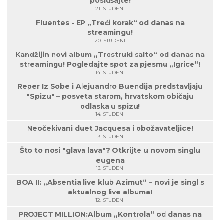
poslušajte!
21. STUDENI
Fluentes - EP „Treći korak“ od danas na
streamingu!
20. STUDENI
Kandžijin novi album „Trostruki salto“ od danas na
streamingu! Pogledajte spot za pjesmu „Igrice“!
14. STUDENI
Reper Iz Sobe i Alejuandro Buendija predstavljaju
"Spizu" – posveta starom, hrvatskom običaju
odlaska u spizu!
14. STUDENI
Neočekivani duet Jacquesa i obožavateljice!
13. STUDENI
Što to nosi "glava lava"? Otkrijte u novom singlu
eugena
13. STUDENI
BOA II: „Absentia live klub Azimut“ – novi je singl s
aktualnog live albuma!
12. STUDENI
PROJECT MILLION:Album „Kontrola“ od danas na