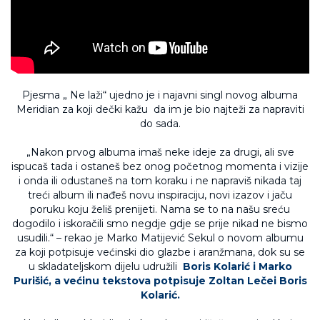
Pjesma „ Ne laži“ ujedno je i najavni singl novog albuma
Meridian za koji dečki kažu da im je bio najteži za napraviti
do sada.
„Nakon prvog albuma imaš neke ideje za drugi, ali sve
ispucaš tada i ostaneš bez onog početnog momenta i vizije
i onda ili odustaneš na tom koraku i ne napraviš nikada taj
treći album ili nađeš novu inspiraciju, novi izazov i jaču
poruku koju želiš prenijeti. Nama se to na našu sreću
dogodilo i iskoračili smo negdje gdje se prije nikad ne bismo
usudili.“ – rekao je Marko Matijević Sekul o novom albumu
za koji potpisuje većinski dio glazbe i aranžmana, dok su se
u skladateljskom dijelu udružili
Boris Kolarić i Marko
Purišić, a većinu tekstova potpisuje Zoltan Lečei Boris
Kolarić.