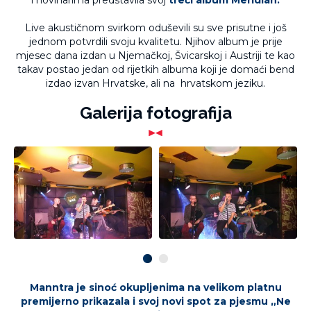
i novinarima predstavila svoj
treći album Meridian.
Live akustičnom svirkom oduševili su sve prisutne i još
jednom potvrdili svoju kvalitetu. Njihov album je prije
mjesec dana izdan u Njemačkoj, Švicarskoj i Austriji te kao
takav postao jedan od rijetkih albuma koji je domaći bend
izdao izvan Hrvatske, ali na hrvatskom jeziku.
Galerija fotografija
Manntra je sinoć okupljenima na velikom platnu
premijerno prikazala i svoj novi spot za pjesmu „Ne