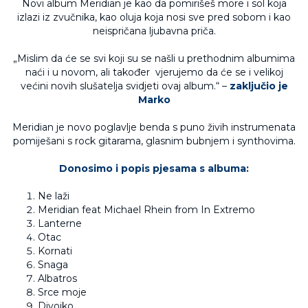
Novi album Meridian je kao da pomirišeš more i sol koja
izlazi iz zvučnika, kao oluja koja nosi sve pred sobom i kao
neispričana ljubavna priča.
„Mislim da će se svi koji su se našli u prethodnim albumima
naći i u novom, ali također vjerujemo da će se i velikoj
većini novih slušatelja svidjeti ovaj album.“ –
zaključio je
Marko
Meridian je novo poglavlje benda s puno živih instrumenata
pomiješani s rock gitarama, glasnim bubnjem i synthovima.
Donosimo i popis pjesama s albuma:
Ne laži
Meridian feat Michael Rhein from In Extremo
Lanterne
Otac
Kornati
Snaga
Albatros
Srce moje
Divojko