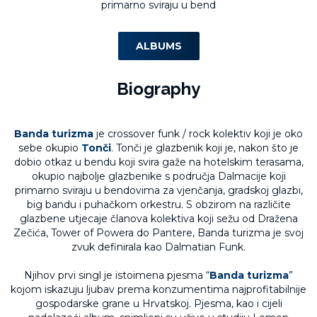
primarno sviraju u bend
ALBUMS
Biography
Banda turizma
je crossover funk / rock kolektiv koji je oko
sebe okupio
Tonči
. Tonči je glazbenik koji je, nakon što je
dobio otkaz u bendu koji svira gaže na hotelskim terasama,
okupio najbolje glazbenike s područja Dalmacije koji
primarno sviraju u bendovima za vjenčanja, gradskoj glazbi,
big bandu i puhačkom orkestru. S obzirom na različite
glazbene utjecaje članova kolektiva koji sežu od Dražena
Zečića, Tower of Powera do Pantere, Banda turizma je svoj
zvuk definirala kao Dalmatian Funk.
Njihov prvi singl je istoimena pjesma “
Banda turizma
”
kojom iskazuju ljubav prema konzumentima najprofitabilnije
gospodarske grane u Hrvatskoj. Pjesma, kao i cijeli