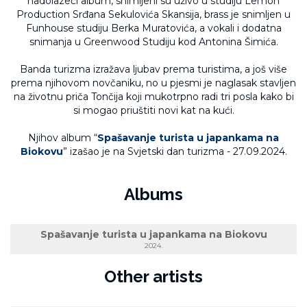
nadolazeći album, snimljeni su uživo u studiju Lemon
Production Srđana Sekulovića Skansija, brass je snimljen u
Funhouse studiju Berka Muratovića, a vokali i dodatna
snimanja u Greenwood Studiju kod Antonina Šimića.
Banda turizma izražava ljubav prema turistima, a još više
prema njihovom novčaniku, no u pjesmi je naglasak stavljen
na životnu priča Tončija koji mukotrpno radi tri posla kako bi
si mogao priuštiti novi kat na kući.
Njihov album “
Spašavanje turista u japankama na
Biokovu
” izašao je na Svjetski dan turizma - 27.09.2024.
Albums
Spašavanje turista u japankama na Biokovu
2024.
Other artists