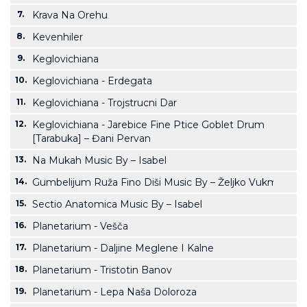
7.
Krava Na Orehu
8.
Kevenhiler
9.
Keglovichiana
10.
Keglovichiana - Erdegata
11.
Keglovichiana - Trojstrucni Dar
12.
Keglovichiana - Jarebice Fine Ptice Goblet Drum
[Tarabuka] – Đani Pervan
13.
Na Mukah Music By – Isabel
14.
Gumbelijum Ruža Fino Diši Music By – Željko Vukmirica
15.
Sectio Anatomica Music By – Isabel
16.
Planetarium - Vešča
17.
Planetarium - Daljine Meglene I Kalne
18.
Planetarium - Tristotin Banov
19.
Planetarium - Lepa Naša Doloroza