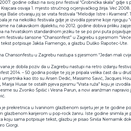
2007. godine odlazi na svoj prvi festival “Grobnička skala” gdje 
 Krajcara osvaja 1. mjesto stručnog ocjenjivačkog žirija. Već 2008
a Baše otvaraju joj se vrata festivala “Melodije Istre i Kvarnera".
ala je na nekoliko festivala gdje je izvodila pjesme koje njeguju
jesme na čakavskom dijalektu, no 2012. godine dobiva priliku zapj
ana na hrvatskom standardnom jeziku te se po prvi puta pojavljuj
 festivalu šansone “Chansonfest” u Zagrebu s pjesmom “Večer
u tekst potpisuje Jakša Fiamengo, a glazbu Duško Rapotec-Ute.
a Chansonfestu u Zagrebu nastupa s pjesmom “Jedan mali cvije
vana je dobila poziv da u Zagrebu nastupi na retro izdanju festiv
est 2014. – 50 godina poslije te joj je pripala velika čast da u druš
 i umjetnika kao što su Arsen Dedić, Massimo Savić, Jacques Ho
 Marija Husar te ostalih pjeva pjesmu “Vrata ruža” koju je izvodil
jesme su Zvonko Špišić i Vesna Parun, a novi aranžman napravio j
ić.
a je prekretnica u Ivaninom glazbenom svijetu jer je te godine po
 glazbenom karijerom u pop-rock žanru. Iste godine snimila je
a koju sama potpisuje tekst, glazbu je pisao Siniša Nemarnik d
ro Giorgi.