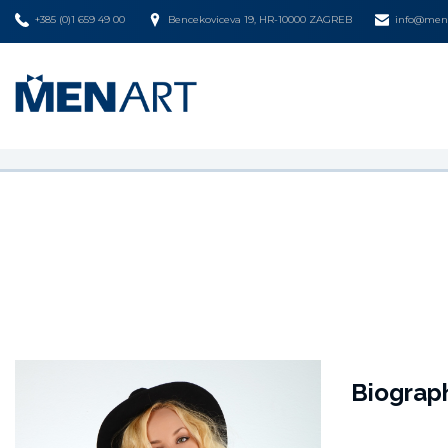
+385 (0)1 659 49 00
Bencekoviceva 19, HR-10000 ZAGREB
info@mena
Biograp