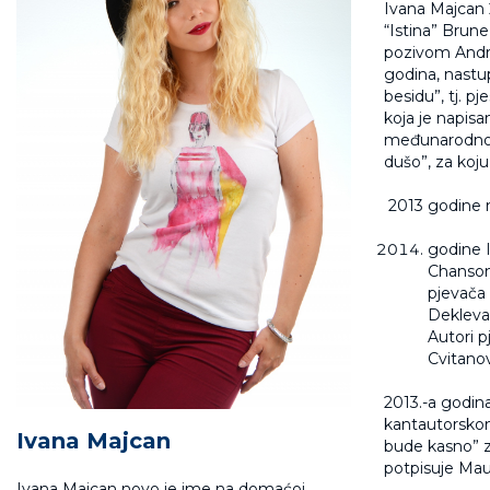
Ivana Majcan 
“Istina” Brune
pozivom Andrej
godina, nastup
besidu”, tj. p
koja je napis
međunarodnom
dušo”, za koj
2013 godine n
godine I
Chansonf
pjevača
Dekleva,
Autori p
Cvitanov
2013.-a godin
kantautorskom
Ivana Majcan
bude kasno” z
potpisuje Mau
Ivana Majcan novo je ime na domaćoj