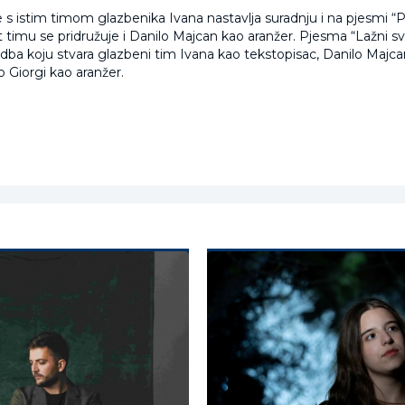
 s istim timom glazbenika Ivana nastavlja suradnju i na pjesmi “
t timu se pridružuje i Danilo Majcan kao aranžer. Pjesma “Lažni svi
dba koju stvara glazbeni tim Ivana kao tekstopisac, Danilo Majca
 Giorgi kao aranžer.