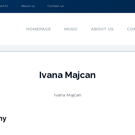
rt.hr
About us
Contact us
HOMEPAGE
MUSIC
ABOUT US
CO
Ivana Majcan
Ivana Majcan
hy