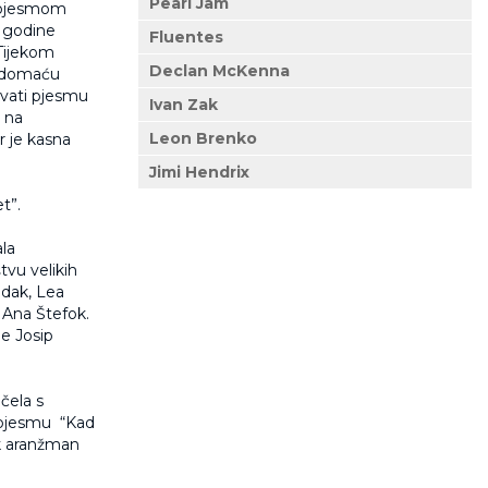
Pearl Jam
s pjesmom
. godine
Fluentes
 Tijekom
Declan McKenna
 “domaću
evati pjesmu
Ivan Zak
e na
Leon Brenko
 je kasna
Jimi Hendrix
t”.
ala
tvu velikih
udak, Lea
a Ana Štefok.
e Josip
čela s
 pjesmu “Kad
ok aranžman