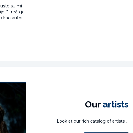
Puste su mi
jet” treća je
n kao autor
Our
artists
Look at our rich catalog of artists ...