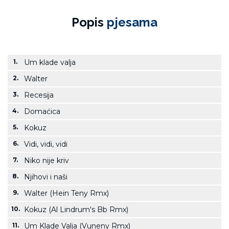
Popis
pjesama
1.
Um klade valja
2.
Walter
3.
Recesija
4.
Domaćica
5.
Kokuz
6.
Vidi, vidi, vidi
7.
Niko nije kriv
8.
Njihovi i naši
9.
Walter (Hein Teny Rmx)
10.
Kokuz (Al Lindrum's Bb Rmx)
11.
Um Klade Valja (Vuneny Rmx)