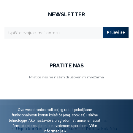
NEWSLETTER
Prijavi se
PRATITE NAS
Pratite nas na našim društvenim mrežama
Ova web stranica radi boljeg rada i poboljšane
funkcionalnosti koristi kolačiće (eng. cookies) i slične
Menart d.o.o. © 2026. Sva prava pridržana.
tehnologije. Ako nastavite s pregledom stranice, smatrat
ćemo da ste suglasni s navedenom uporabom.
Više
Uvjeti korištenja
Impressum
Politika kolačića
informacija »