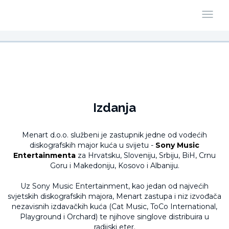
Izdanja
Menart d.o.o. službeni je zastupnik jedne od vodećih
diskografskih major kuća u svijetu -
Sony Music
Entertainmenta
za Hrvatsku, Sloveniju, Srbiju, BiH, Crnu
Goru i Makedoniju, Kosovo i Albaniju.
Uz Sony Music Entertainment, kao jedan od najvećih
svjetskih diskografskih majora, Menart zastupa i niz izvođača
nezavisnih izdavačkih kuća (Cat Music, ToCo International,
Playground i Orchard) te njihove singlove distribuira u
radijski eter.