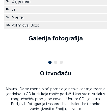
7.
Daj je meni
8.
Ja
9.
Nije fer
10.
Volim ovaj Božić
Galerija fotografija
O izvođaču
Album „Da se mene pita“ pomalo je nesvakidašnje izdanje
jer dolazi u CD kutiji koja može poslužiti kao stolni stalak s
mogućnošću promjene covera. Unutar CDa je osim
Endijevih fotografija i raspored sati, kalendar te neke
zanimljivosti o Endiju, a sve to