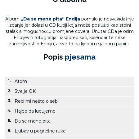
Album
„Da se mene pita“ Endija
pomalo je nesvakidašnje
izdanje jer dolazi u CD kutiji koja može poslužiti kao stolni
stalak s mogućnošću promjene covera. Unutar CDa je osim
Endijevih fotografija i raspored sati, kalendar te neke
zanimljivosti o Endiju, a sve to na lijepom sjajnom papiru.
Popis
pjesama
1.
Atom
2.
Sve je OK!
3.
Reci mi nešto o sebi
4.
Hajde da ludujemo
5.
Da se mene pita
6.
Ljubav u pogrešne ruke