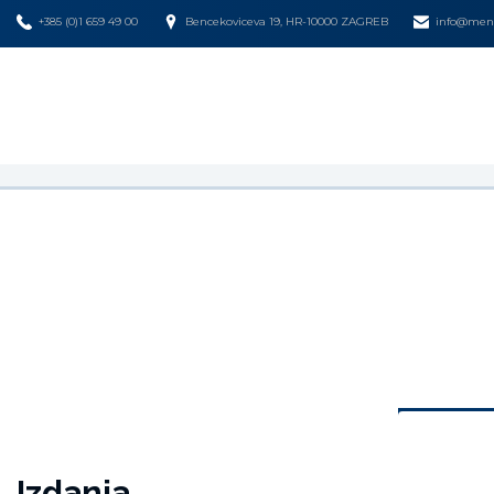
+385 (0)1 659 49 00
Bencekoviceva 19, HR-10000 ZAGREB
info@mena
Izdanja