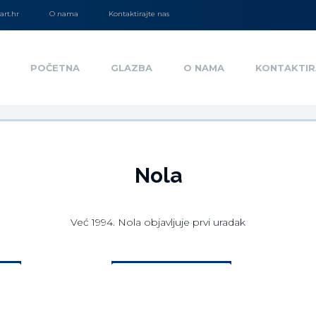
rt.hr
O nama
Kontaktirajte nas
POČETNA
GLAZBA
O NAMA
KONTAKTIR
Nola
Već 1994. Nola objavljuje prvi uradak