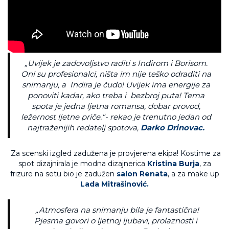
„Uvijek je zadovoljstvo raditi s Indirom i Borisom.
Oni su profesionalci, ništa im nije teško odraditi na
snimanju, a Indira je čudo! Uvijek ima energije za
ponoviti kadar, ako treba i bezbroj puta! Tema
spota je jedna ljetna romansa, dobar provod,
ležernost ljetne priče.“-
rekao je trenutno jedan od
najtraženijih redatelj spotova,
Darko Drinovac.
Za scenski izgled zadužena je provjerena ekipa! Kostime za
spot dizajnirala je modna dizajnerica
Kristina Burja
, za
frizure na setu bio je zadužen
salon Renata
, a za make up
Lada Mitrašinović.
„
Atmosfera na snimanju bila je fantastična!
Pjesma govori o ljetnoj ljubavi, prolaznosti i