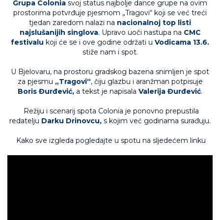
Grupa Colonia
svoj status najbolje dance grupe na ovim
prostorima potvrđuje pjesmom „Tragovi“ koji se već treći
tjedan zaredom nalazi na
nacionalnoj top listi
najslušanijih singlova
. Upravo uoči nastupa na
CMC
festivalu
koji će se i ove godine održati u
Vodicama 13.6.
stiže nam i spot.
U Bjelovaru, na prostoru gradskog bazena snimljen je spot
za pjesmu
„Tragovi“
, čiju glazbu i aranžman potpisuje
Boris Đurđević,
a tekst je napisala
Valerija Đurđević
.
Režiju i scenarij spota Colonia je ponovno prepustila
redatelju
Darku Drinovcu,
s kojim već godinama surađuju.
Kako sve izgleda pogledajte u spotu na sljedećem linku