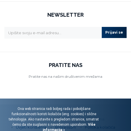
NEWSLETTER
Prijavi se
PRATITE NAS
Pratite nas na našim društvenim mrežama
Ova web stranica radi boljeg rada i poboljšane
funkcionalnosti koristi kolačiće (eng. cookies) i slične
Menart d.o.o. © 2026. Sva prava pridržana.
tehnologije. Ako nastavite s pregledom stranice, smatrat
ćemo da ste suglasni s navedenom uporabom.
Više
Uvjeti korištenja
Impressum
Politika kolačića
informacija »