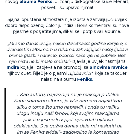
novog
albuma Feniks,
u izdanju diskografske kuće Menart,
posvetili su upravo njima!
Sjajna, opuštena atmosfera nije izostala zahvaljujući uvijek
dobro raspoloženoj Coloniji. Indira i Boris komentirali su nove
pjesme s posjetiteljima, slikali se i potpisivali albume.
„Mi smo danas ovdje, nakon devetnaest godina karijere, s
dvanaestim albumom u rukama, zahvaljujući našoj ljubavi
prema glazbi i naravno, podršci naše vjerne publike. Bez
njih ništa ne bi imalo smisla!“-
izjavila je uvijek nasmijana
Indira
koja je i zapjevala na promociji sa
Sinovima ravnice
njihov duet. Riječ je o pjesmi „
Ljubavnici“
koja se također
nalazi na albumu
Feniks.
„ Kao autoru, najvažnija mi je reakcija publike!
Kada snimimo album, ja više nemam objektivnu
sliku o tome što smo napravili. I onda tu veliku
ulogu imaju naši fanovi, koji svojim reakcijama
pokažu jesmo li uspjeli opravdati njihova
očekivanja. Ova gužva danas, daje mi naslutiti da
im se Feniks sviđa
!“- zadovoljno je komentirao