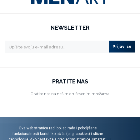
NEWSLETTER
Prijavi se
PRATITE NAS
Pratite nas na našim društvenim mrežama
Ova web stranica radi boljeg rada i poboljšane
funkcionalnosti koristi kolačiće (eng. cookies) i slične
Menart d.o.o. © 2026. Sva prava pridržana.
tehnologije. Ako nastavite s pregledom stranice, smatrat