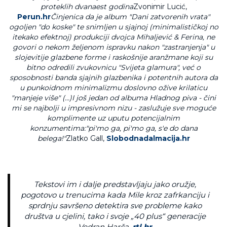
proteklih dvanaest godina
Zvonimir Lucić,
Perun.hr
Činjenica da je album "Dani zatvorenih vrata"
ogoljen "do koske" te snimljen u sjajnoj (minimalističkoj no
itekako efektnoj) produkciji dvojca Mihaljević & Ferina, ne
govori o nekom željenom ispravku nakon "zastranjenja" u
slojevitije glazbene forme i raskošnije aranžmane koji su
bitno odredili zvukovnicu "Svijeta glamura", već o
sposobnosti banda sjajnih glazbenika i potentnih autora da
u punkoidnom minimalizmu doslovno ožive krilaticu
"manjeje više" (…)
I još jedan od albuma Hladnog piva - čini
mi se najbolji u impresivnom nizu - zaslužuje sve moguće
komplimente uz uputu potencijalnim
konzumentima:"pi'mo ga, pi'mo ga, s'e do dana
belega!"
Zlatko Gall,
Slobodnadalmacija.hr
Tekstovi im i dalje predstavljaju jako oružje,
pogotovo u trenucima kada Mile kroz zafrkanciju i
sprdnju savršeno detektira sve probleme kako
društva u cjelini, tako i svoje „40 plus“ generacije
Vedran Harča,
rtl.hr