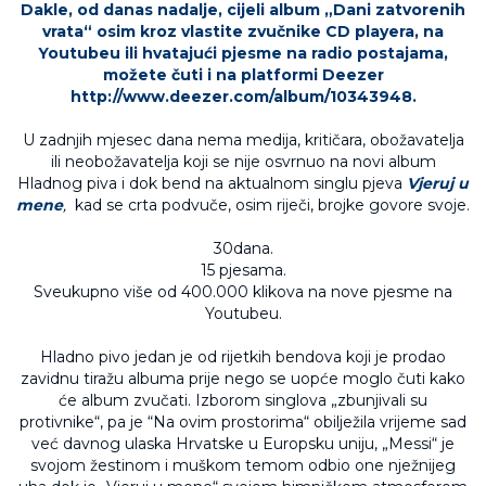
Dakle, od danas nadalje, cijeli album „Dani zatvorenih
vrata“ osim kroz vlastite zvučnike CD playera, na
Youtubeu ili hvatajući pjesme na radio postajama,
možete čuti i na platformi Deezer
http://www.deezer.com/album/10343948
.
U zadnjih mjesec dana nema medija, kritičara, obožavatelja
ili neobožavatelja koji se nije osvrnuo na novi album
Hladnog piva i dok bend na aktualnom singlu pjeva
Vjeruj u
mene
,
kad se crta podvuče, osim riječi, brojke govore svoje.
30dana.
15 pjesama.
Sveukupno više od 400.000 klikova na nove pjesme na
Youtubeu.
Hladno pivo jedan je od rijetkih bendova koji je prodao
zavidnu tiražu albuma prije nego se uopće moglo čuti kako
će album zvučati. Izborom singlova „zbunjivali su
protivnike“, pa je “Na ovim prostorima“ obilježila vrijeme sad
već davnog ulaska Hrvatske u Europsku uniju, „Messi“ je
svojom žestinom i muškom temom odbio one nježnijeg