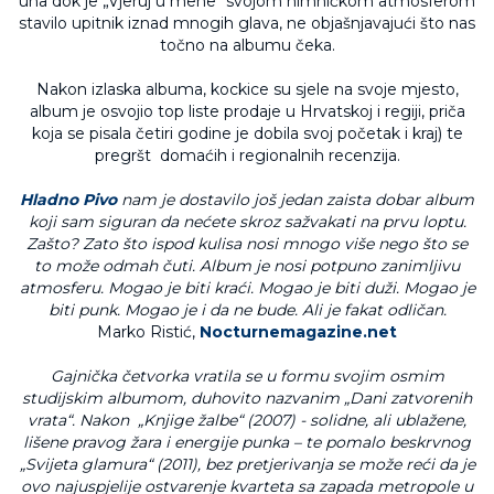
uha dok je „Vjeruj u mene“ svojom himničkom atmosferom
stavilo upitnik iznad mnogih glava, ne objašnjavajući što nas
točno na albumu čeka.
Nakon izlaska albuma, kockice su sjele na svoje mjesto,
album je osvojio top liste prodaje u Hrvatskoj i regiji, priča
koja se pisala četiri godine je dobila svoj početak i kraj) te
pregršt domaćih i regionalnih recenzija.
Hladno Pivo
nam je dostavilo još jedan zaista dobar album
koji sam siguran da nećete skroz sažvakati na prvu loptu.
Zašto? Zato što ispod kulisa nosi mnogo više nego što se
to može odmah čuti. Album je nosi potpuno zanimljivu
atmosferu. Mogao je biti kraći. Mogao je biti duži. Mogao je
biti punk. Mogao je i da ne bude. Ali je fakat odličan.
Marko Ristić,
Nocturnemagazine.net
Gajnička četvorka vratila se u formu svojim osmim
studijskim albumom, duhovito nazvanim „Dani zatvorenih
vrata“. Nakon „Knjige žalbe“ (2007) - solidne, ali ublažene,
lišene pravog žara i energije punka – te pomalo beskrvnog
„Svijeta glamura“ (2011), bez pretjerivanja se može reći da je
ovo najuspjelije ostvarenje kvarteta sa zapada metropole u