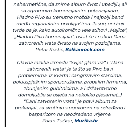
nehermetične, da snime album čvrst i ubedljiv, ali
sa ogromnim komercijalnim potencijalom,
Hladno Pivo su trenutno možda i najbolji bend
među regionalnim prvoligašima. Jasno, oni koji
tvrde da je, kako autoironično vele stihovi „Majice“,
„Hladno Pivo komercijala“, ostat će i nakon
Dana
zatvorenih vrata
čvrsto na svojim pozicijama.
Petar Kostić,
Balkanrock.com
Glavna razlika između "Svijet glamura“ i "Dana
zatvorenih vrata" je ta što se Pivo bavi
problemima 'iz kvarta': čangrizavim starcima,
poluuspješnim sponzorušama, propalim firmama,
zbunjenim gubitnicima, a i državotvorno
domoljublje se osjeća na nekoliko pjesama(…)
"Dani zatvorenih vrata" je pravi album za
prekarijat, za sirotinju s ugovorom na određeno i
besparicom na neodređeno vrijeme.
Zoran Tučkar,
Muzika.hr