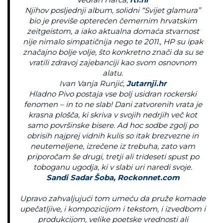
Njihov posljednji album, solidni “Svijet glamura”
bio je previše opterećen čemernim hrvatskim
zeitgeistom, a iako aktualna domaća stvarnost
nije nimalo simpatičnija nego te 2011., HP su ipak
značajno bolje volje, što konkretno znači da su se
vratili zdravoj zajebanciji kao svom osnovnom
alatu.
Ivan Vanja Runjić,
Jutarnji.hr
Hladno Pivo postaja vse bolj usidran rockerski
fenomen – in to ne slab! Dani zatvorenih vrata je
krasna plošča, ki skriva v svojih nedrjih več kot
samo površinske bisere. Ad hoc sodbe zgolj po
obrisih najprej vidnih kulis so itak brezvezne in
neutemeljene, izrečene iz trebuha, zato vam
priporočam še drugi, tretji ali trideseti spust po
toboganu ugodja, ki v slabi uri naredi svoje.
Sandi Sadar Šoba,
Rockonnet.com
Upravo zahvaljujući tom umeću da pruže komade
upečatljive, i kompozicijom i tekstom, i izvedbom i
produkcijom, velike poetske vrednosti ali