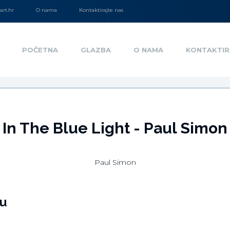
rt.hr
O nama
Kontaktirajte nas
POČETNA
GLAZBA
O NAMA
KONTAKTIR
In The Blue Light - Paul Simon
Paul Simon
u