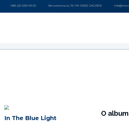
+385 (0)1 659 49 00
Bencekoviceva 19, HR-10000 ZAGREB
info@mena
O album
In The Blue Light