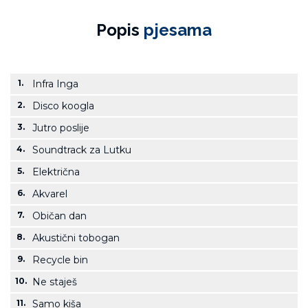
Popis
pjesama
1.
Infra Inga
2.
Disco koogla
3.
Jutro poslije
4.
Soundtrack za Lutku
5.
Električna
6.
Akvarel
7.
Običan dan
8.
Akustični tobogan
9.
Recycle bin
10.
Ne staješ
11.
Samo kiša