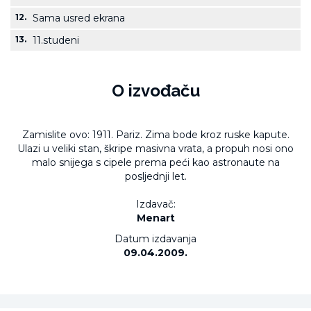
12.
Sama usred ekrana
13.
11.studeni
O izvođaču
Zamislite ovo: 1911. Pariz. Zima bode kroz ruske kapute.
Ulazi u veliki stan, škripe masivna vrata, a propuh nosi ono
malo snijega s cipele prema peći kao astronaute na
posljednji let.
Izdavač:
Menart
Datum izdavanja
09.04.2009.