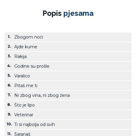
Popis
pjesama
1.
Zbogom noći
2.
Ajde kume
3.
Rakija
4.
Godine su prošle
5.
Varalico
6.
Pitaš me ti
7.
Ni zbog vina, ni zbog žena
8.
Što je lipo
9.
Veterinar
10.
Ti si najbolja od svih
11.
Šaranaš