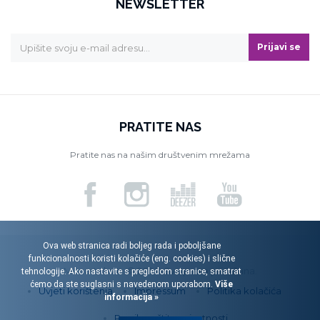
NEWSLETTER
Prijavi se
PRATITE NAS
Pratite nas na našim društvenim mrežama
Ova web stranica radi boljeg rada i poboljšane
funkcionalnosti koristi kolačiće (eng. cookies) i slične
Menart d.o.o. © 2026. Sva prava pridržana.
tehnologije. Ako nastavite s pregledom stranice, smatrat
ćemo da ste suglasni s navedenom uporabom.
Više
Uvjeti korištenja
Impressum
Politika kolačića
informacija »
Pravila zaštite privatnosti