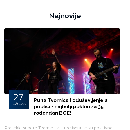
Najnovije
27.
Puna Tvornica i oduševljenje u
OŽUJAK
publici - najbolji poklon za 35.
rođendan BOE!
Jo
Protekle subote Tvornicu kulture ispunile su pozitivne