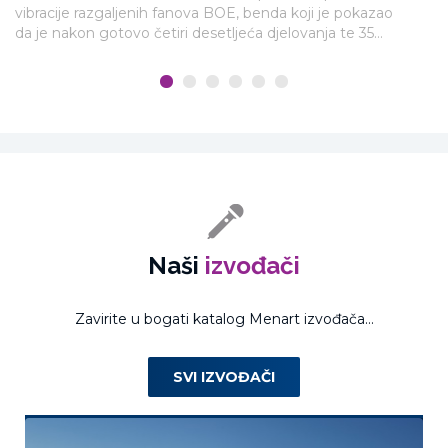
ko
vibracije razgaljenih fanova BOE, benda koji je pokazao
le
da je nakon gotovo četiri desetljeća djelovanja te 35
diskografskih godina itekako vitalan i u odličnoj glazbenoj
formi.
Naši
izvođači
Zavirite u bogati katalog Menart izvođača...
SVI IZVOĐAČI