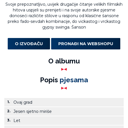
Svoje prepoznatljivo, uvijek drugačije čitanje velikih filmskih
hitova uspjeli su prenijeti i na svoje autorske pjesme
donoseći različite stilove u rasponu od klasične šansone
preko fado-sevdah kombinacije, do vickastog i vrckastog
gypsy swinga. Šanson
O IZVOĐAČU
PRONAĐI NA WEBSHOPU
O albumu
Popis
pjesama
1.
Ovaj grad
2.
Jesen sjetno miriše
3.
Let