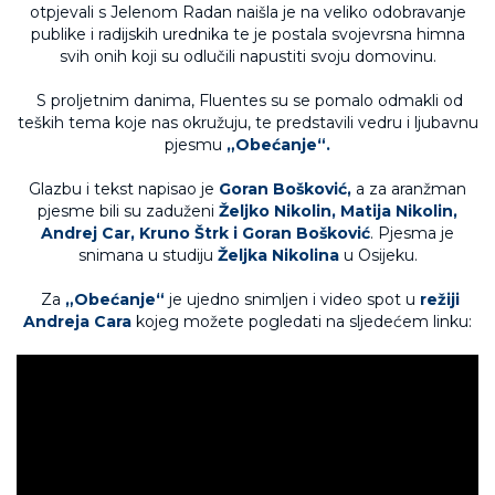
otpjevali s Jelenom Radan naišla je na veliko odobravanje
publike i radijskih urednika te je postala svojevrsna himna
svih onih koji su odlučili napustiti svoju domovinu.
S proljetnim danima, Fluentes su se pomalo odmakli od
teških tema koje nas okružuju, te predstavili vedru i ljubavnu
pjesmu
„Obećanje“.
Glazbu i tekst napisao je
Goran Bošković,
a za aranžman
pjesme bili su zaduženi
Željko Nikolin, Matija Nikolin,
Andrej Car, Kruno Štrk i Goran Bošković
. Pjesma je
snimana u studiju
Željka Nikolina
u Osijeku.
Za
„Obećanje“
je ujedno snimljen i video spot u
režiji
Andreja Cara
kojeg možete pogledati na sljedećem linku: