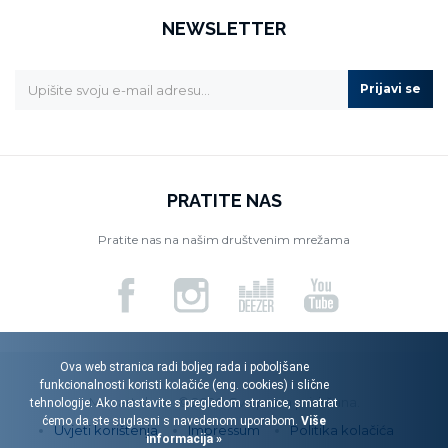
NEWSLETTER
Prijavi se
PRATITE NAS
Pratite nas na našim društvenim mrežama
Ova web stranica radi boljeg rada i poboljšane
funkcionalnosti koristi kolačiće (eng. cookies) i slične
Menart d.o.o. © 2026. Sva prava pridržana.
tehnologije. Ako nastavite s pregledom stranice, smatrat
ćemo da ste suglasni s navedenom uporabom.
Više
Uvjeti korištenja
Impressum
Politika kolačića
informacija »