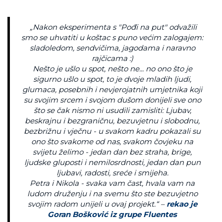
„Nakon eksperimenta s "Pođi na put" odvažili
smo se uhvatiti u koštac s puno većim zalogajem:
sladoledom, sendvičima, jagodama i naravno
rajčicama :)
Nešto je ušlo u spot, nešto ne... no ono što je
sigurno ušlo u spot, to je dvoje mladih ljudi,
glumaca, posebnih i nevjerojatnih umjetnika koji
su svojim srcem i svojom dušom donijeli sve ono
što se čak nismo ni usudili zamisliti: Ljubav,
beskrajnu i bezgraničnu, bezuvjetnu i slobodnu,
bezbrižnu i vječnu - u svakom kadru pokazali su
ono što svakome od nas, svakom čovjeku na
svijetu želimo - jedan dan bez straha, brige,
ljudske gluposti i nemilosrdnosti, jedan dan pun
ljubavi, radosti, sreće i smijeha.
Petra i Nikola - svaka vam čast, hvala vam na
ludom druženju i na svemu što ste bezuvjetno
svojim radom unijeli u ovaj projekt.“ –
rekao je
Goran Bošković iz grupe Fluentes