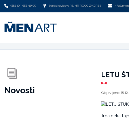
+385 (0)1 659 49 00
Bencekoviceva 19, HR-10000 ZAGREB
info@mena
LETU ŠT
Novosti
Objavljeno:
15.12
Ima neka taj