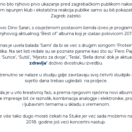
dno bilo njihovo prvo ukazanje pred zagrebačkom publikom nakon
ispunjen klub i ekstatična reakcija publike samo su bili pokazate
Zagreb zaželio.
javio Dino Šaran, s osvježenom postavom benda izveo je program
njihovog aktualnog ‘Best of’ albuma koji je izašao polovicom 201
nas je uvela balada ‘Sami’ da bi se već s drugim songom ‘Protein
lika. Na set listi redale su se poznate pjesme kao što su ‘Pero Pa
‘Sunce’, ‘Šutiš’, ‘Mjesto za dvoje’, ‘Tesla’, ‘Bella dona’ dok je aktua
zdravlja’
doživio dvostruku izvedbu.
renutno se nalaze u studiju gdje završavaju svoj četvrti studijski 
svjetlo dana trebao ugledati na proljeće.
da je u vrlo kreativnoj fazi, a prema njegovim riječima novi album
e impresije bit će raznolik, kombinacija analogije i elektronike, pr
i ljubavnim temama u skladu s vremenom.
 više tako dugo morati čekati na Štuke jer već sada možemo naj
2018. godine još veći koncertni nastup.