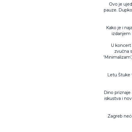
Ovo je uje
pauze. Dupkom 
Kako je i na
izdanjem 
U koncert 
zvučna s
‘Minimalizam’, 
Letu Štuke t
Dino priznaje 
iskustva i nov
Zagreb neće