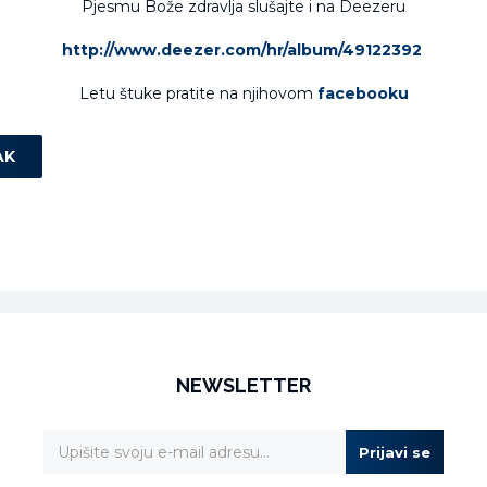
Pjesmu Bože zdravlja slušajte i na Deezeru
http://www.deezer.com/hr/album/49122392
Letu štuke pratite na njihovom
facebooku
AK
NEWSLETTER
Prijavi se