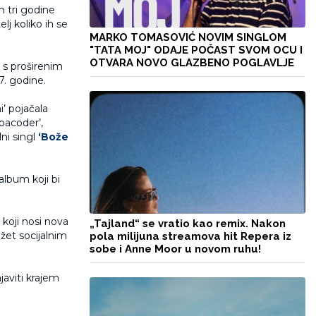
 tri godine
lj koliko ih se
MARKO TOMASOVIĆ NOVIM SINGLOM
"TATA MOJ" ODAJE POČAST SVOM OCU I
OTVARA NOVO GLAZBENO POGLAVLJE
 s proširenim
7. godine.
i’ pojačala
pacoder’,
lni singl
‘Bože
album koji bi
 koji nosi nova
„Tajland“ se vratio kao remix. Nakon
ožet socijalnim
pola milijuna streamova hit Repera iz
sobe i Anne Moor u novom ruhu!
aviti krajem