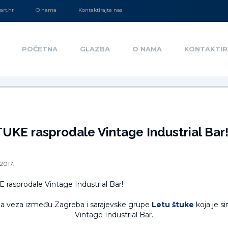
rt.hr
O nama
Kontaktirajte nas
POČETNA
GLAZBA
O NAMA
KONTAKTIR
UKE rasprodale Vintage Industrial Bar
.2017.
na veza između Zagreba i sarajevske grupe
Letu štuke
koja je s
Vintage Industrial Bar.