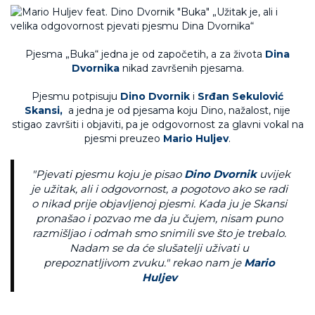
Pjesma „Buka“ jedna je od započetih, a za života
Dina
Dvornika
nikad završenih pjesama.
Pjesmu potpisuju
Dino Dvornik
i
Srđan Sekulović
Skansi,
a jedna je od pjesama koju Dino, nažalost, nije
stigao završiti i objaviti, pa je odgovornost za glavni vokal na
pjesmi preuzeo
Mario Huljev
.
"Pjevati pjesmu koju je pisao
Dino Dvornik
uvijek
je užitak, ali i odgovornost, a pogotovo ako se radi
o nikad prije objavljenoj pjesmi. Kada ju je Skansi
pronašao i pozvao me da ju čujem, nisam puno
razmišljao i odmah smo snimili sve što je trebalo.
Nadam se da će slušatelji uživati u
prepoznatljivom zvuku." rekao nam je
Mario
Huljev