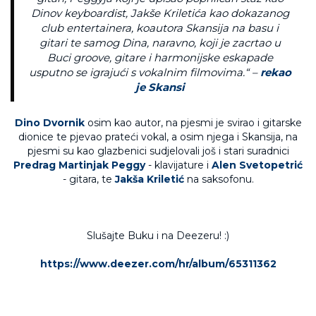
Dinov keyboardist, Jakše Kriletića kao dokazanog
club entertainera, koautora Skansija na basu i
gitari te samog Dina, naravno, koji je zacrtao u
Buci groove, gitare i harmonijske eskapade
usputno se igrajući s vokalnim filmovima.“ –
rekao
je Skansi
Dino Dvornik
osim kao autor, na pjesmi je svirao i gitarske
dionice te pjevao prateći vokal, a osim njega i Skansija, na
pjesmi su kao glazbenici sudjelovali još i stari suradnici
Predrag Martinjak Peggy
- klavijature i
Alen Svetopetrić
- gitara, te
Jakša Kriletić
na saksofonu.
Slušajte Buku i na Deezeru! :)
https://www.deezer.com/hr/album/65311362