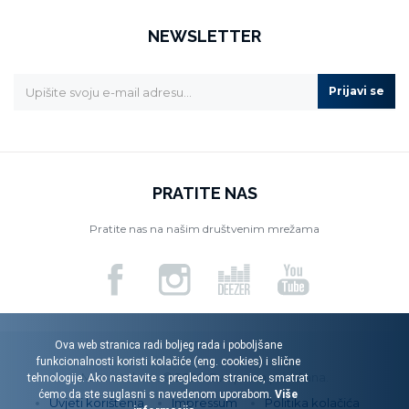
NEWSLETTER
Prijavi se
PRATITE NAS
Pratite nas na našim društvenim mrežama
Ova web stranica radi boljeg rada i poboljšane
funkcionalnosti koristi kolačiće (eng. cookies) i slične
Menart d.o.o. © 2026. Sva prava pridržana.
tehnologije. Ako nastavite s pregledom stranice, smatrat
ćemo da ste suglasni s navedenom uporabom.
Više
Uvjeti korištenja
Impressum
Politika kolačića