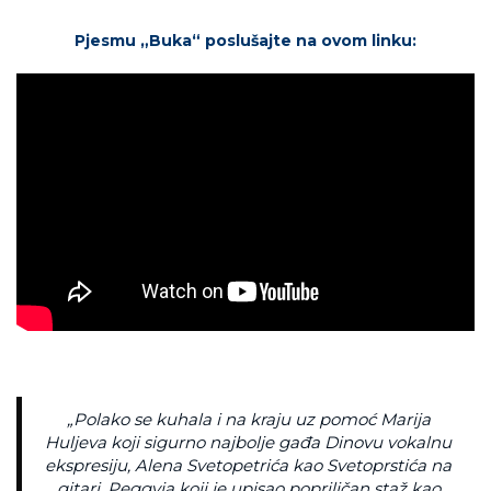
Pjesmu „Buka“ poslušajte na ovom linku:
„Polako se kuhala i na kraju uz pomoć Marija
Huljeva koji sigurno najbolje gađa Dinovu vokalnu
ekspresiju, Alena Svetopetrića kao Svetoprstića na
gitari, Peggyja koji je upisao popriličan staž kao