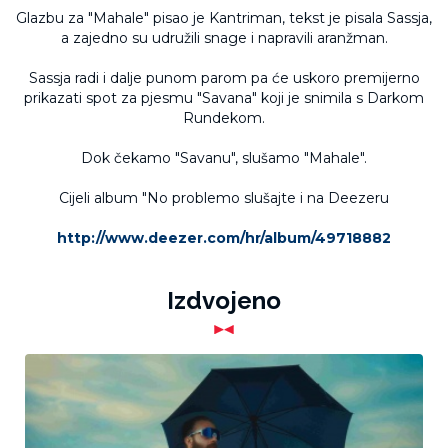
Glazbu za "Mahale" pisao je Kantriman, tekst je pisala Sassja,
a zajedno su udružili snage i napravili aranžman.
Sassja radi i dalje punom parom pa će uskoro premijerno
prikazati spot za pjesmu "Savana" koji je snimila s Darkom
Rundekom.
Dok čekamo "Savanu", slušamo "Mahale".
Cijeli album "No problemo slušajte i na Deezeru
http://www.deezer.com/hr/album/49718882
Izdvojeno