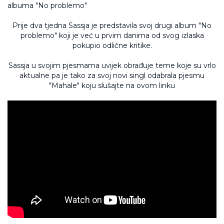
Prije dva tjedna Sassja je predstavila svoj drugi album "No
problemo" koji je već u prvim danima od svog izlaska
pokupio odlične kritike.
Sassja u svojim pjesmama uvijek obrađuje teme koje su vrlo
aktualne pa je tako za svoj novi singl odabrala pjesmu
"Mahale" koju slušajte na ovom linku