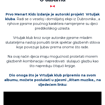
Prvo Menart Kids izdanje je
autorski projekt
Vrtuljak
kluba
. Radi se o veseloj i domišljatoj ekipi iz Dubrovnika , a
njihove pjesme poučnog karaktera namijenjene su djeci
predškolskog uzrasta.
Vrtuljak klub kroz svoje autorske pjesme mladim
slušateljima nastoji ponuditi širok spektar glazbenih stilova
koje povezuje ljubav prema onome što rade.
Na ovaj način djeca imaju mogućnost prošetati morem
glazbenih kombinacija i napredovati slušajući glazbu kao
što napreduju čitajući knjige.
Dio onoga što je Vrtuljak klub pripremio na svom
albumu, možete poslušati u pjesmi „Ritam muzike„ na
sljedećem linku: