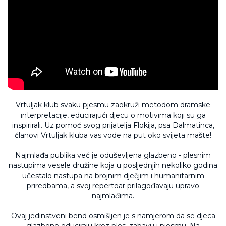
Vrtuljak klub svaku pjesmu zaokruži metodom dramske
interpretacije, educirajući djecu o motivima koji su ga
inspirirali. Uz pomoć svog prijatelja Flokija, psa Dalmatinca,
članovi Vrtuljak kluba vas vode na put oko svijeta mašte!
Najmlađa publika već je oduševljena glazbeno - plesnim
nastupima vesele družine koja u posljednjih nekoliko godina
učestalo nastupa na brojnim dječjim i humanitarnim
priredbama, a svoj repertoar prilagođavaju upravo
najmlađima.
Ovaj jedinstveni bend osmišljen je s namjerom da se djeca