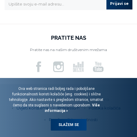
Prijavi se
PRATITE NAS
Pratite nas na našim društvenim mrežama
Ova web stranica radi boljeg rada i poboljšane
funkcionalnosti koristi kolačiće (eng. cookies) i slične
Menart d.o.o. © 2026. Sva prava pridržana.
tehnologije. Ako nastavite s pregledom stranice, smatrat
ćemo da ste suglasni s navedenom uporabom.
Više
Uvjeti korištenja
Impressum
Politika kolačića
informacija »
Pravila zaštite privatnosti
SLAŽEM SE