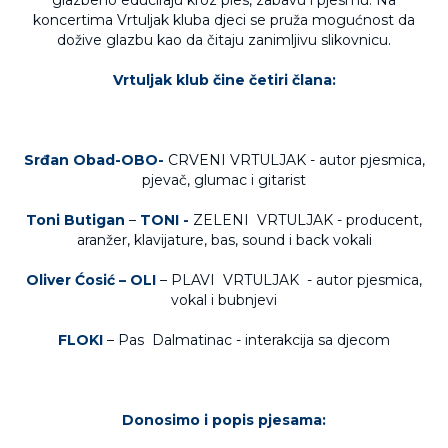
glazbeno educiraju kroz ples, zabavu i pjesmu. Na
koncertima Vrtuljak kluba djeci se pruža mogućnost da
dožive glazbu kao da čitaju zanimljivu slikovnicu.
Vrtuljak klub čine četiri člana:
Srđan Obad-OBO-
CRVENI VRTULJAK - autor pjesmica,
pjevač, glumac i gitarist
Toni Butigan
–
TONI -
ZELENI VRTULJAK - producent,
aranžer, klavijature, bas, sound i back vokali
Oliver Ćosić –
OLI
– PLAVI VRTULJAK - autor pjesmica,
vokal i bubnjevi
FLOKI
– Pas Dalmatinac - interakcija sa djecom
Donosimo i popis pjesama: