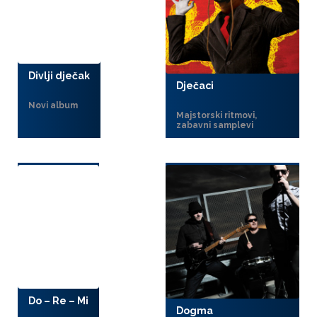
Divlji dječak
Dječaci
Novi album
Majstorski ritmovi,
zabavni samplevi
Do – Re – Mi
Dogma