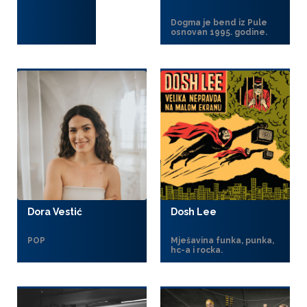
Dogma je bend iz Pule
osnovan 1995. godine.
Dora Vestić
Dosh Lee
POP
Mješavina funka, punka,
hc-a i rocka.