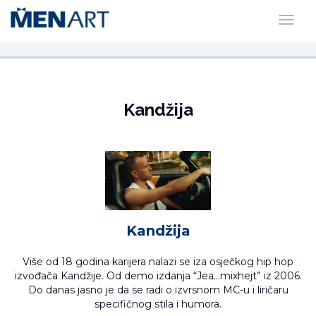
Kandžija
Kandžija
Više od 18 godina karijera nalazi se iza osječkog hip hop
izvođača Kandžije. Od demo izdanja “Jea…mixhejt” iz 2006.
Do danas jasno je da se radi o izvrsnom MC-u i liričaru
specifičnog stila i humora.