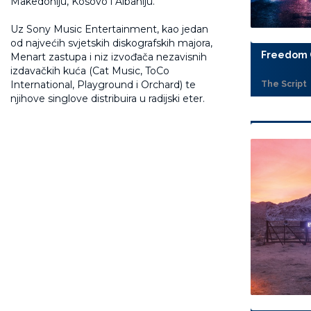
Makedoniju, Kosovo i Albaniju.
Uz Sony Music Entertainment, kao jedan
od najvećih svjetskih diskografskih majora,
Freedom C
Menart zastupa i niz izvođača nezavisnih
izdavačkih kuća (Cat Music, ToCo
International, Playground i Orchard) te
The Script
njihove singlove distribuira u radijski eter.