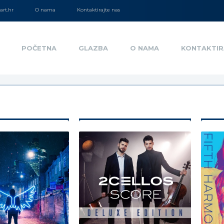
rt.hr
O nama
Kontaktirajte nas
POČETNA
GLAZBA
O NAMA
KONTAKTIR