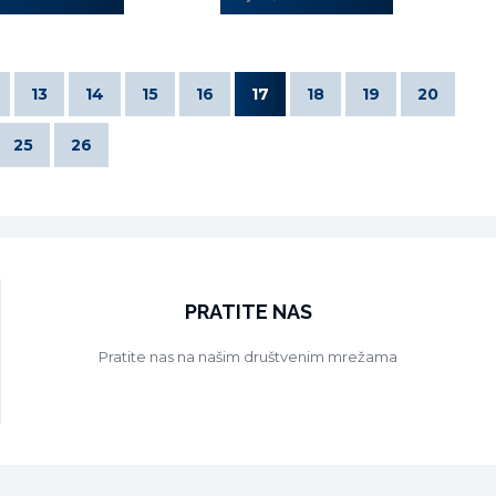
13
14
15
16
17
18
19
20
25
26
PRATITE NAS
Pratite nas na našim društvenim mrežama