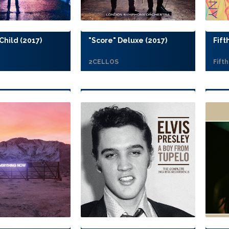
hild (2017)
"Score" Deluxe (2017)
Fift
2CELLOS
Fift