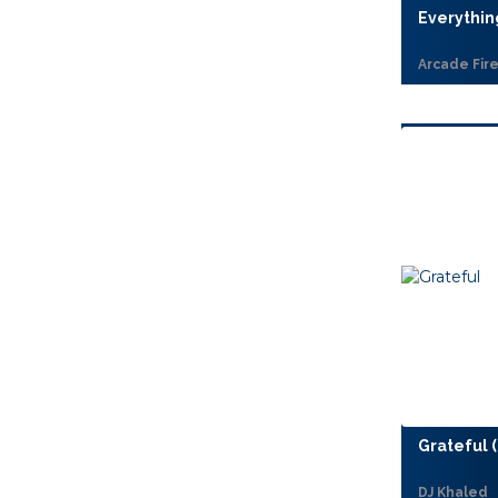
Everythin
Arcade Fir
Grateful 
DJ Khaled