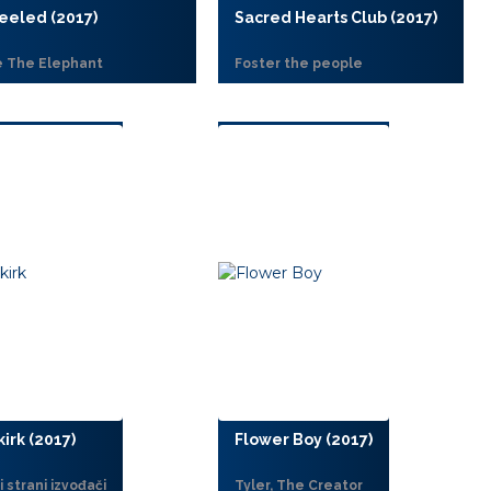
eeled (2017)
Sacred Hearts Club (2017)
 The Elephant
Foster the people
irk (2017)
Flower Boy (2017)
 strani izvođači
Tyler, The Creator