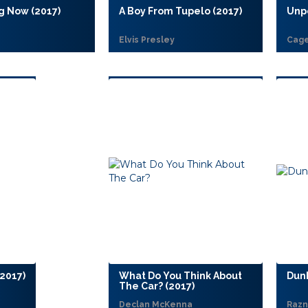
g Now (2017)
A Boy From Tupelo (2017)
Unp
e
Elvis Presley
Cage
(2017)
What Do You Think About
Dunk
The Car? (2017)
Declan McKenna
Razni