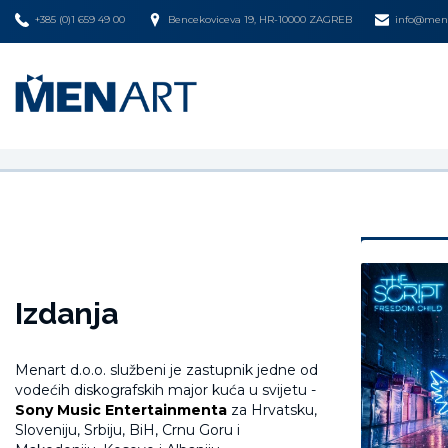
+385 (0)1 659 49 00
Bencekoviceva 19, HR-10000 ZAGREB
info@mena
Izdanja
Menart d.o.o. službeni je zastupnik jedne od
vodećih diskografskih major kuća u svijetu -
Sony Music Entertainmenta
za Hrvatsku,
Sloveniju, Srbiju, BiH, Crnu Goru i