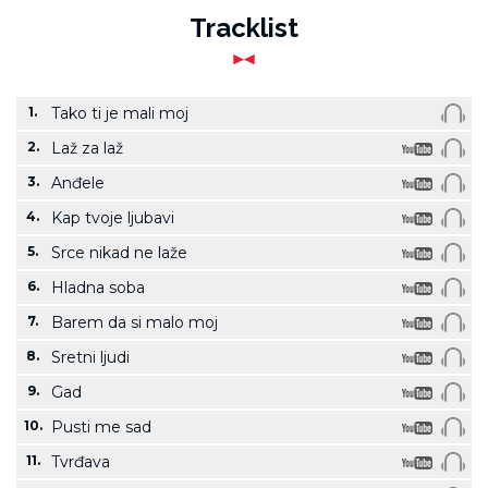
Tracklist
1.
Tako ti je mali moj
2.
Laž za laž
3.
Anđele
4.
Kap tvoje ljubavi
5.
Srce nikad ne laže
6.
Hladna soba
7.
Barem da si malo moj
8.
Sretni ljudi
9.
Gad
10.
Pusti me sad
11.
Tvrđava