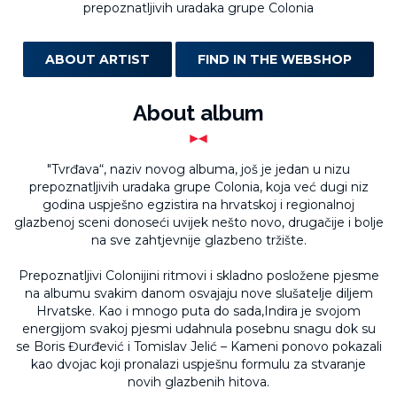
prepoznatljivih uradaka grupe Colonia
ABOUT ARTIST
FIND IN THE WEBSHOP
About album
"Tvrđava“, naziv novog albuma, još je jedan u nizu
prepoznatljivih uradaka grupe Colonia, koja već dugi niz
godina uspješno egzistira na hrvatskoj i regionalnoj
glazbenoj sceni donoseći uvijek nešto novo, drugačije i bolje
na sve zahtjevnije glazbeno tržište.
Prepoznatljivi Colonijini ritmovi i skladno posložene pjesme
na albumu svakim danom osvajaju nove slušatelje diljem
Hrvatske. Kao i mnogo puta do sada,Indira je svojom
energijom svakoj pjesmi udahnula posebnu snagu dok su
se Boris Đurđević i Tomislav Jelić – Kameni ponovo pokazali
kao dvojac koji pronalazi uspješnu formulu za stvaranje
novih glazbenih hitova.