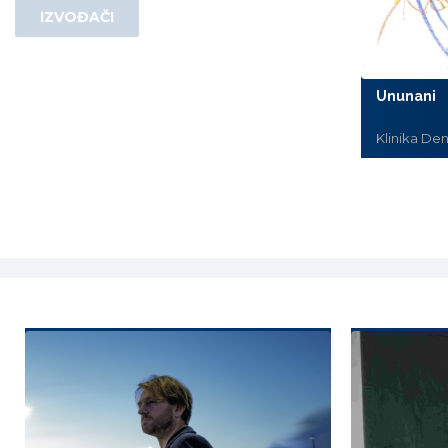
IZVOĐAČI
Ununani
Klinika De