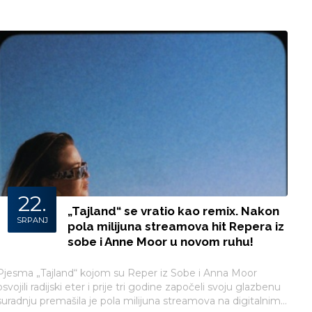
22.
„Tajland“ se vratio kao remix. Nakon
SRPANJ
pola milijuna streamova hit Repera iz
sobe i Anne Moor u novom ruhu!
Pjesma „Tajland“ kojom su Reper iz Sobe i Anna Moor
Ml
osvojili radijski eter i prije tri godine započeli svoju glazbenu
je
suradnju premašila je pola milijuna streamova na digitalnim
St