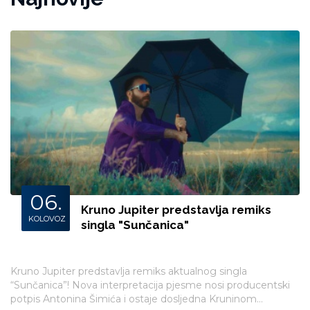
06.
Kruno Jupiter predstavlja remiks
KOLOVOZ
singla "Sunčanica"
Kruno Jupiter predstavlja remiks aktualnog singla
“Sunčanica”! Nova interpretacija pjesme nosi producentski
potpis Antonina Šimića i ostaje dosljedna Kruninom