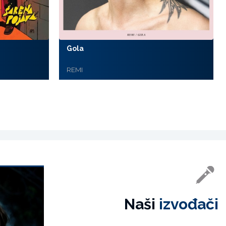
Gola
REMI
Naši
izvođači