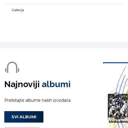
dosadašnjem glazbenom izričaju koji na ležeran način spaja
pop i funk.
Galerija
Najnoviji
albumi
Prelistajte albume naših izvođača
SVI ALBUMI