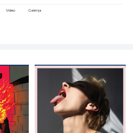
platformama. Sada je dobila i svoje prvo remiksirano izdanje.
Video
Galerija