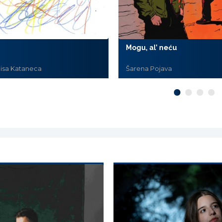
Mogu, al’ neću
nisa Kataneca
Šarena Pojava