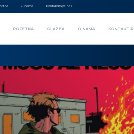
rt.hr
O nama
Kontaktirajte nas
POČETNA
GLAZBA
O NAMA
KONTAKTIR