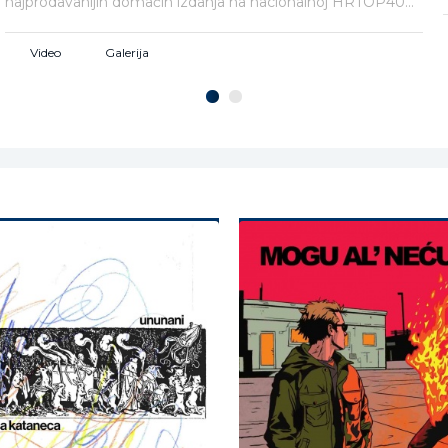
najprodavanijih domaćih izdanja na nacionalnoj HRTOP40
ljestvici, kantautor i skladatelj Marko Tomasović predstavlja
novi autorski singl "Tata moj".
Video
Galerija