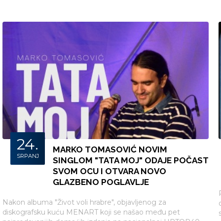
24.
MARKO TOMASOVIĆ NOVIM
SRPANJ
SINGLOM "TATA MOJ" ODAJE POČAST
SVOM OCU I OTVARA NOVO
GLAZBENO POGLAVLJE
Nakon albuma "Život voli hrabre", objavljenog za
diskografsku kuću MENART koji se našao među pet