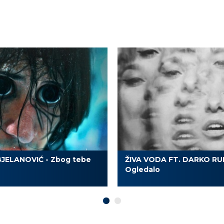
JELANOVIĆ - Zbog tebe
ŽIVA VODA FT. DARKO RU
Ogledalo