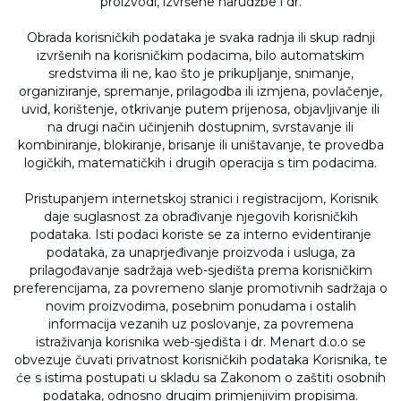
proizvodi, izvršene narudžbe i dr.
Obrada korisničkih podataka je svaka radnja ili skup radnji
izvršenih na korisničkim podacima, bilo automatskim
sredstvima ili ne, kao što je prikupljanje, snimanje,
organiziranje, spremanje, prilagodba ili izmjena, povlačenje,
uvid, korištenje, otkrivanje putem prijenosa, objavljivanje ili
na drugi način učinjenih dostupnim, svrstavanje ili
kombiniranje, blokiranje, brisanje ili uništavanje, te provedba
logičkih, matematičkih i drugih operacija s tim podacima.
Pristupanjem internetskoj stranici i registracijom, Korisnik
daje suglasnost za obrađivanje njegovih korisničkih
podataka. Isti podaci koriste se za interno evidentiranje
podataka, za unaprjeđivanje proizvoda i usluga, za
prilagođavanje sadržaja web-sjedišta prema korisničkim
preferencijama, za povremeno slanje promotivnih sadržaja o
novim proizvodima, posebnim ponudama i ostalih
informacija vezanih uz poslovanje, za povremena
istraživanja korisnika web-sjedišta i dr. Menart d.o.o se
obvezuje čuvati privatnost korisničkih podataka Korisnika, te
će s istima postupati u skladu sa Zakonom o zaštiti osobnih
podataka, odnosno drugim primjenjivim propisima.