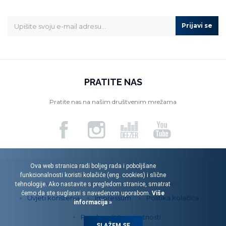
Prijavi se
PRATITE NAS
Pratite nas na našim društvenim mrežama
Ova web stranica radi boljeg rada i poboljšane
funkcionalnosti koristi kolačiće (eng. cookies) i slične
Menart d.o.o. © 2026. Sva prava pridržana.
tehnologije. Ako nastavite s pregledom stranice, smatrat
ćemo da ste suglasni s navedenom uporabom.
Više
Uvjeti korištenja
Impressum
Politika kolačića
informacija »
Pravila zaštite privatnosti
SLAŽEM SE