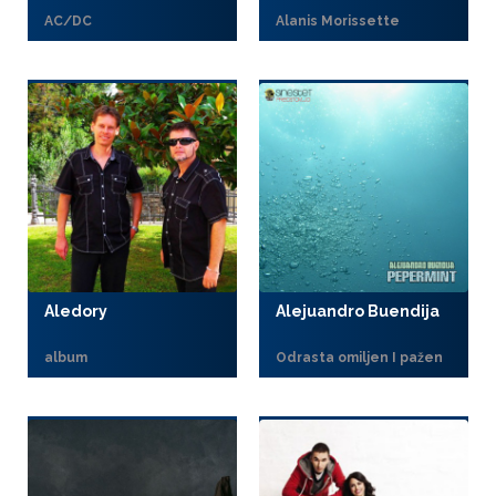
AC/DC
Alanis Morissette
Aledory
Alejuandro Buendija
album
Odrasta omiljen I pažen