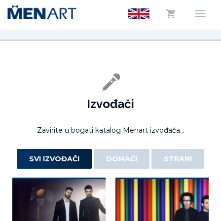
Izvođači
Zavirite u bogati katalog Menart izvođača...
SVI IZVOĐAČI
DOMAĆI
STRANI