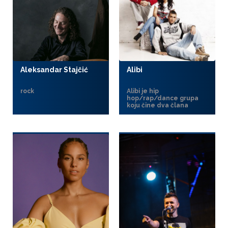
Aleksandar Stajčić
Alibi
rock
Alibi je hip
hop/rap/dance grupa
koju čine dva člana