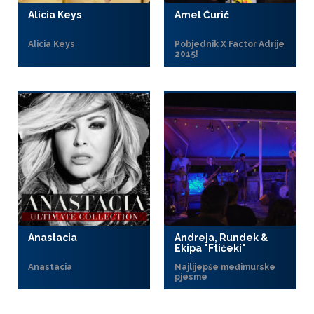
Alicia Keys
Amel Ćurić
Alicia Keys
Pobjednik X Factor Adrije
2015!
Anastacia
Andreja, Rundek &
Ekipa "Ftičeki"
Anastacia
Najlijepše međimurske
pjesme