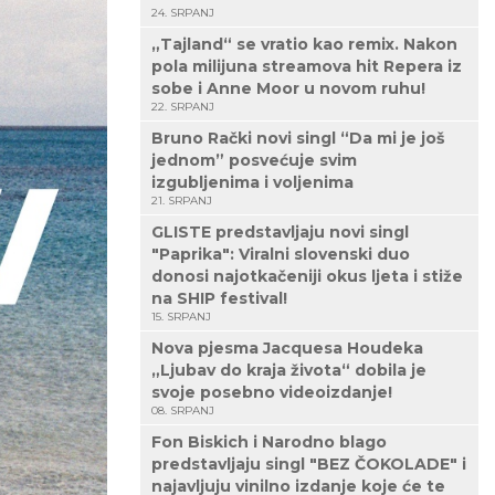
24. SRPANJ
„Tajland“ se vratio kao remix. Nakon
pola milijuna streamova hit Repera iz
sobe i Anne Moor u novom ruhu!
22. SRPANJ
Bruno Rački novi singl “Da mi je još
jednom” posvećuje svim
izgubljenima i voljenima
21. SRPANJ
GLISTE predstavljaju novi singl
"Paprika": Viralni slovenski duo
donosi najotkačeniji okus ljeta i stiže
na SHIP festival!
15. SRPANJ
Nova pjesma Jacquesa Houdeka
„Ljubav do kraja života“ dobila je
svoje posebno videoizdanje!
08. SRPANJ
Fon Biskich i Narodno blago
predstavljaju singl "BEZ ČOKOLADE" i
najavljuju vinilno izdanje koje će te