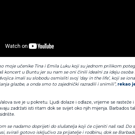
mo moje učenike Tina i Emila Luku koji su jednom prilikom poteg
 koncert u Buntu jer su nam se oni činili idealni za ideju osoba
dvojica imali su slobodu osmisliti svoj ‘day in the life’, koji se i
šanja glazbe, a onda smo to zajednički razradili i snimili”
,
rekao j
ova sve je u pokretu. Ljudi dolaze i odlaze, vrijeme se rasteže i 
aju zadržati isti ritam dok se svijet oko njih mijenja. Barbados t
idrište.
 se nadamo doprijeti do slušatelja koji će cijeniti naš rad. Do 
si, svirali gotovo isključivo za prijatelje i rodbinu, dok se Bar