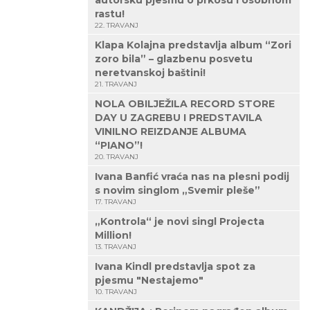
autorsku pjesmu o prkosu i osobnom
rastu!
22. TRAVANJ
Klapa Kolajna predstavlja album “Zori
zoro bila” – glazbenu posvetu
neretvanskoj baštini!
21. TRAVANJ
NOLA OBILJEŽILA RECORD STORE
DAY U ZAGREBU I PREDSTAVILA
VINILNO REIZDANJE ALBUMA
“PIANO”!
20. TRAVANJ
Ivana Banfić vraća nas na plesni podij
s novim singlom „Svemir pleše”
17. TRAVANJ
„Kontrola“ je novi singl Projecta
Million!
13. TRAVANJ
Ivana Kindl predstavlja spot za
pjesmu "Nestajemo"
10. TRAVANJ