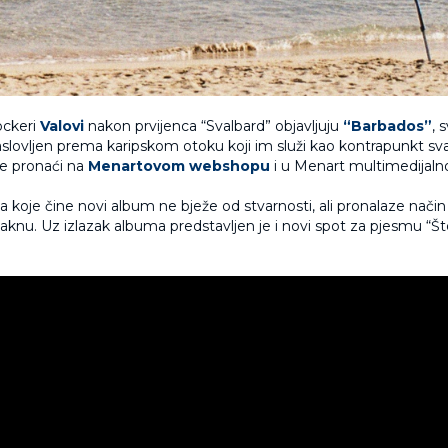
rockeri
Valovi
nakon prvijenca “Svalbard” objavljuju
“Barbados”
, 
aslovljen prema karipskom otoku koji im služi kao kontrapunkt sv
 pronaći na
Menartovom webshopu
i u Menart multimedijalnoj
koje čine novi album ne bježe od stvarnosti, ali pronalaze način
knu. Uz izlazak albuma predstavljen je i novi spot za pjesmu “Št