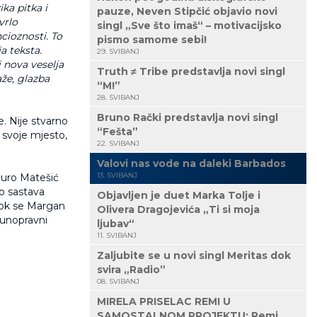
ka pitka i
pauze, Neven Stipčić objavio novi
vrlo
singl „Sve što imaš“ – motivacijsko
cioznosti. To
pismo samome sebi!
a teksta.
29. SVIBANJ
 nova veselja
Truth ≠ Tribe predstavlja novi singl
že, glazba
“M!”
28. SVIBANJ
Bruno Rački predstavlja novi singl
. Nije stvarno
“Fešta”
 svoje mjesto,
22. SVIBANJ
Valovi nas vode na daleki Barbados
13. SVIBANJ
Mauro Matešić
ko sastava
Objavljen je duet Marka Tolje i
dok se Margan
Olivera Dragojevića „Ti si moja
punopravni
ljubav“
11. SVIBANJ
Zaljubite se u novi singl Meritas dok
svira „Radio”
08. SVIBANJ
MIRELA PRISELAC REMI U
SAMOSTALNOM PROJEKTU: Remi