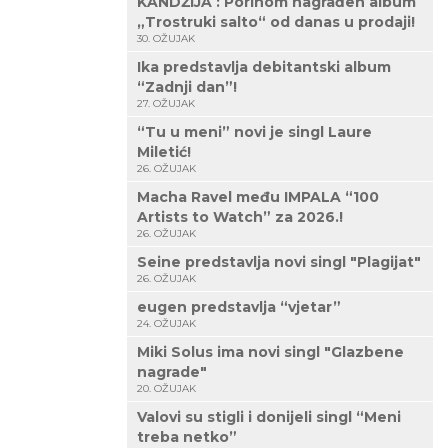
KANDŽIJA : Porinom nagrađen album
„Trostruki salto“ od danas u prodaji!
30. OŽUJAK
Ika predstavlja debitantski album
“Zadnji dan”!
27. OŽUJAK
“Tu u meni” novi je singl Laure
Miletić!
26. OŽUJAK
Macha Ravel među IMPALA “100
Artists to Watch” za 2026.!
26. OŽUJAK
Seine predstavlja novi singl "Plagijat"
26. OŽUJAK
eugen predstavlja “vjetar”
24. OŽUJAK
Miki Solus ima novi singl "Glazbene
nagrade"
20. OŽUJAK
Valovi su stigli i donijeli singl “Meni
treba netko”