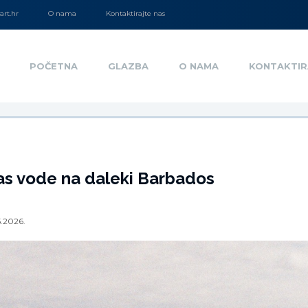
rt.hr
O nama
Kontaktirajte nas
POČETNA
GLAZBA
O NAMA
KONTAKTIR
as vode na daleki Barbados
5.2026.