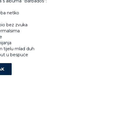
 s albuma “Barbados”:
eba netko
bio bez zvuka
ermalsima
e
ijanja
m tijelu mlad duh
put u bespuće
AK