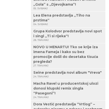
„Gola” s „Djevojkama”!
05. SVIBANJ
Lea Elena predstavlja „Tiho na
prstima“
04. SVIBANJ
Grupa Kolodvor predstavlja novi spot
i singl „Ti si rijeka“!
28. TRAVANJ
NOVO U MENARTU! Tko se krije iza
imena Fameja i kako su bez
promocije došli do desetaka tisuća
pregleda?
27. TRAVANJ
Seine predstavlja novi album "Vreva"
24. TRAVANJ
Macha Ravel u producentskoj ulozi
donosi klupski remix singla
“Pasegoni”!
24. TRAVANJ
Dora Vestić predstavlja “Vrtlog” –