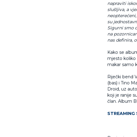
napraviti isko
slušljiva, a v
neopterećeni,
su jednostavno
Sigurni smo d
na pozornicam
nas definira,
Kako se album 
mjesto koliko 
makar samo k
Riječki bend V
(bas) i Tino M
Droid, uz aut
koji je ranije
član. Album Ba
STREAMING 