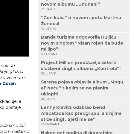
novom albumu „Ununani“
12. LIPANJ
“Gori kuća” u novom spotu Martina
Žuneca!
10. LIPANJ
Banda turizma odgovorila Huljiću
novim singlom “Nisan rojen da bude
mi lipo”!
09. LIPANJ
Project Million predstavlja četvrti
nuli do
službeni singl s albuma „Kontrola“!
 koje glazba
03. LIPANJ
onako većinom
Šarena pojava objavila album „Mogu,
e Goran
al’ neću“ s kojim se ne planira
uklopiti
01. LIPANJ
skraćuje, a
Lenny Kravitz odabrao bend
ako postaje
Aracataca kao predgrupu, a s njima
stiže singl „Sjeti me se“
29. SVIBANJ
sada smo bili
badosom nadamo
Nakon pet godina diskografske