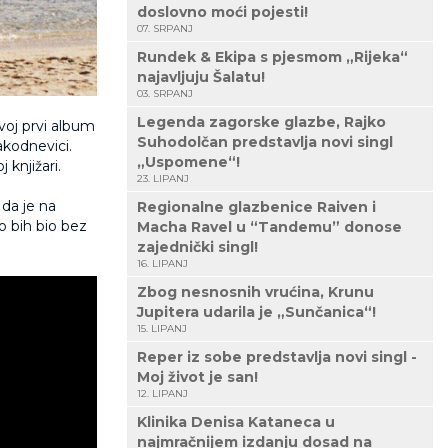
doslovno moći pojesti!
07. SRPANJ
Rundek & Ekipa s pjesmom „Rijeka“
najavljuju Šalatu!
03. SRPANJ
Legenda zagorske glazbe, Rajko
svoj prvi album
Suhodolčan predstavlja novi singl
akodnevici.
„Uspomene“!
 knjižari.
23. LIPANJ
 da je na
Regionalne glazbenice Raiven i
o bih bio bez
Macha Ravel u “Tandemu” donose
zajednički singl!
16. LIPANJ
Zbog nesnosnih vrućina, Krunu
Jupitera udarila je „Sunčanica“!
15. LIPANJ
Reper iz sobe predstavlja novi singl -
Moj život je san!
12. LIPANJ
Klinika Denisa Kataneca u
najmračnijem izdanju dosad na