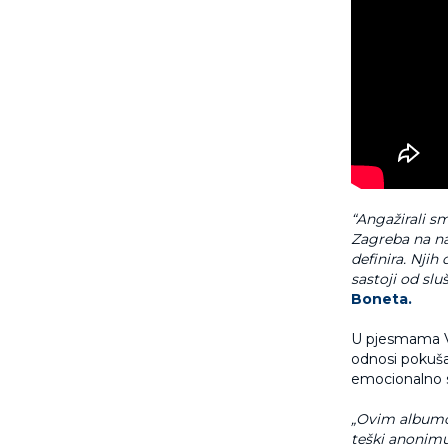
“Angažirali s
Zagreba na naš
definira.
Njih 
sastoji od slu
Boneta.
U pjesmama Val
odnosi pokušav
emocionalno s
„Ovim albumom
teški anonimu