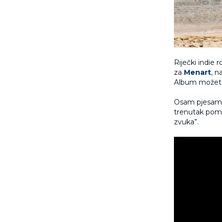
Riječki indie 
za
Menart
, n
Album možete
Osam pjesama 
trenutak poma
zvuka”.