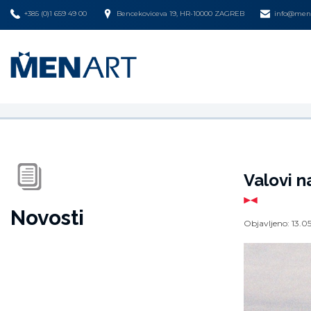
+385 (0)1 659 49 00
Bencekoviceva 19, HR-10000 ZAGREB
info@mena
Valovi n
Novosti
Objavljeno:
13.0