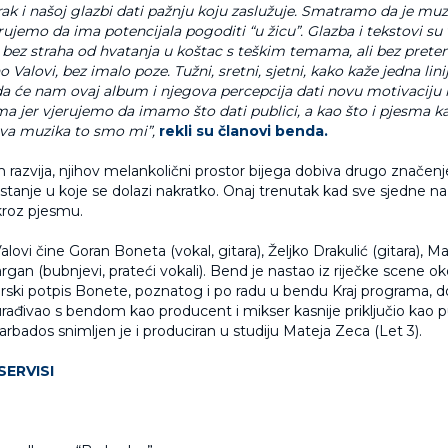
rak i našoj glazbi dati pažnju koju zaslužuje. Smatramo da je muzi
jerujemo da ima potencijala pogoditi “u žicu”. Glazba i tekstovi su 
 bez straha od hvatanja u koštac s teškim temama, ali bez preten
 Valovi, bez imalo poze. Tužni, sretni, sjetni, kako kaže jedna linij
a će nam ovaj album i njegova percepcija dati novu motivaciju i
a jer vjerujemo da imamo što dati publici, a kao što i pjesma ka
 ova muzika to smo mi”,
rekli su članovi benda.
razvija, njihov melankolični prostor bijega dobiva drugo značenje
stanje u koje se dolazi nakratko. Onaj trenutak kad sve sjedne na
roz pjesmu.
alovi čine Goran Boneta (vokal, gitara), Željko Drakulić (gitara), 
argan (bubnjevi, prateći vokali). Bend je nastao iz riječke scene o
orski potpis Bonete, poznatog i po radu u bendu Kraj programa, 
 surađivao s bendom kao producent i mikser kasnije priključio kao 
rbados snimljen je i produciran u studiju Mateja Zeca (Let 3).
SERVISI