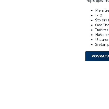
Popis pjesama
Meni tr
T-10
Što bih 
Oda Th
Tražim t
Naša sm
U staro
Sretan 
POVRAT