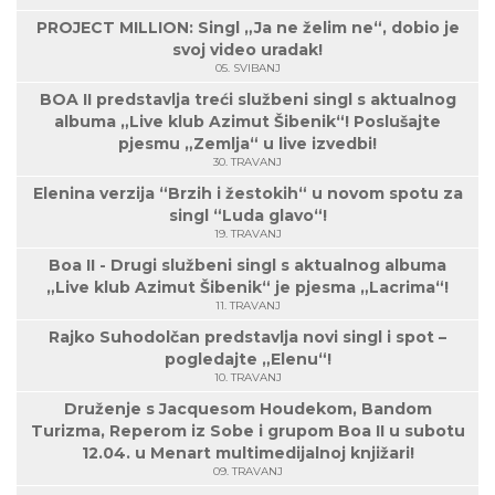
PROJECT MILLION: Singl „Ja ne želim ne“, dobio je
svoj video uradak!
05. SVIBANJ
BOA II predstavlja treći službeni singl s aktualnog
albuma „Live klub Azimut Šibenik“! Poslušajte
pjesmu „Zemlja“ u live izvedbi!
30. TRAVANJ
Elenina verzija “Brzih i žestokih“ u novom spotu za
singl “Luda glavo“!
19. TRAVANJ
Boa II - Drugi službeni singl s aktualnog albuma
„Live klub Azimut Šibenik“ je pjesma „Lacrima“!
11. TRAVANJ
Rajko Suhodolčan predstavlja novi singl i spot –
pogledajte „Elenu“!
10. TRAVANJ
Druženje s Jacquesom Houdekom, Bandom
Turizma, Reperom iz Sobe i grupom Boa II u subotu
12.04. u Menart multimedijalnoj knjižari!
09. TRAVANJ