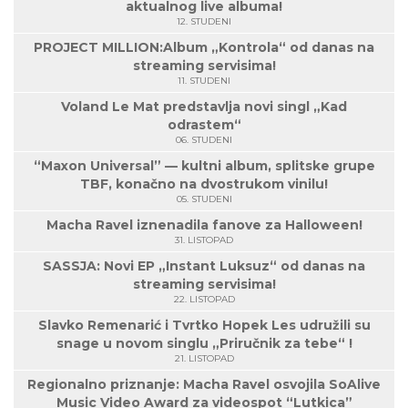
aktualnog live albuma!
12. STUDENI
PROJECT MILLION:Album „Kontrola“ od danas na
streaming servisima!
11. STUDENI
Voland Le Mat predstavlja novi singl „Kad
odrastem“
06. STUDENI
“Maxon Universal” — kultni album, splitske grupe
TBF, konačno na dvostrukom vinilu!
05. STUDENI
Macha Ravel iznenadila fanove za Halloween!
31. LISTOPAD
SASSJA: Novi EP „Instant Luksuz“ od danas na
streaming servisima!
22. LISTOPAD
Slavko Remenarić i Tvrtko Hopek Les udružili su
snage u novom singlu „Priručnik za tebe“ !
21. LISTOPAD
Regionalno priznanje: Macha Ravel osvojila SoAlive
Music Video Award za videospot “Lutkica”