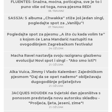
FLUENTES: Snažna, moćna, poticajna, sve je to i
puno više od toga, nova pjesma RED!
08. TRAVANJ
SASSJA: S albuma „Chwakka“ stiže još jedan singl,
pogledajte spot za „Vaniliju“!
07. TRAVANJ
Pogledajte spot za pjesmu „A što ću kada volim te“
s kojom će Lana Mandarić nastupiti na
ovogodišnjem Zagrebačkom festivalu!
24. OŽUJAK
Macha Ravel nastavlja svoju razigranu glazbenu
evoluciju! Novi spot i singl - "Ako smo isti"!
21. OŽUJAK
Alka Vuica, Jimmy i Vlado Kalember: Zajedničkom
pjesmom "Daj da se opet nađemo" obilježavaju
dugogodišnje prijateljstvo
21. OŽUJAK
JACQUES HOUDEK na Svjetski dan pjesništva s
ponosom predstavlja novu autorsku skladbu -
"Proljeća, ljeta, jeseni, zime"!
21. OŽUJAK