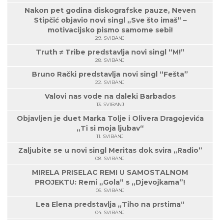
Nakon pet godina diskografske pauze, Neven
Stipčić objavio novi singl „Sve što imaš“ –
motivacijsko pismo samome sebi!
29. SVIBANJ
Truth ≠ Tribe predstavlja novi singl “M!”
28. SVIBANJ
Bruno Rački predstavlja novi singl “Fešta”
22. SVIBANJ
Valovi nas vode na daleki Barbados
13. SVIBANJ
Objavljen je duet Marka Tolje i Olivera Dragojevića
„Ti si moja ljubav“
11. SVIBANJ
Zaljubite se u novi singl Meritas dok svira „Radio”
08. SVIBANJ
MIRELA PRISELAC REMI U SAMOSTALNOM
PROJEKTU: Remi „Gola” s „Djevojkama”!
05. SVIBANJ
Lea Elena predstavlja „Tiho na prstima“
04. SVIBANJ