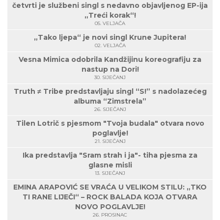
četvrti je službeni singl s nedavno objavljenog EP-ija
„Treći korak“!
05. VELJAČA
„Tako ljepa“ je novi singl Krune Jupitera!
02. VELJAČA
Vesna Mimica odobrila Kandžijinu koreografiju za
nastup na Dori!
30. SIJEČANJ
Truth ≠ Tribe predstavljaju singl “S!” s nadolazećeg
albuma “Zimstrela”
26. SIJEČANJ
Tilen Lotrič s pjesmom "Tvoja budala" otvara novo
poglavlje!
21. SIJEČANJ
Ika predstavlja "Sram strah i ja"- tiha pjesma za
glasne misli
13. SIJEČANJ
EMINA ARAPOVIĆ SE VRAĆA U VELIKOM STILU: „TKO
TI RANE LIJEČI“ – ROCK BALADA KOJA OTVARA
NOVO POGLAVLJE!
26. PROSINAC