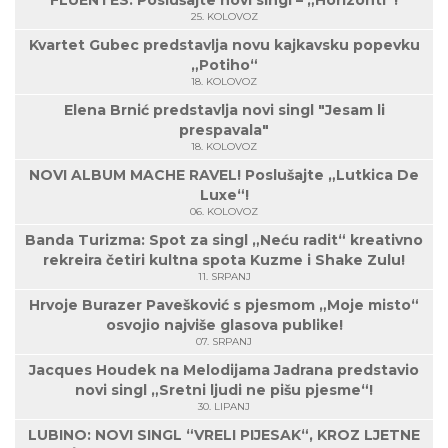
FLUENTES: Poslušajte novi singl – „Horizonti“!
25. KOLOVOZ
Kvartet Gubec predstavlja novu kajkavsku popevku
„Potiho“
18. KOLOVOZ
Elena Brnić predstavlja novi singl "Jesam li
prespavala"
18. KOLOVOZ
NOVI ALBUM MACHE RAVEL! Poslušajte „Lutkica De
Luxe“!
06. KOLOVOZ
Banda Turizma: Spot za singl „Neću radit“ kreativno
rekreira četiri kultna spota Kuzme i Shake Zulu!
11. SRPANJ
Hrvoje Burazer Pavešković s pjesmom „Moje misto“
osvojio najviše glasova publike!
07. SRPANJ
Jacques Houdek na Melodijama Jadrana predstavio
novi singl „Sretni ljudi ne pišu pjesme“!
30. LIPANJ
LUBINO: NOVI SINGL “VRELI PIJESAK“, KROZ LJETNE