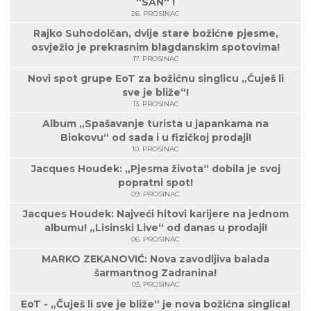
“SAN“ !
26. PROSINAC
Rajko Suhodolčan, dvije stare božićne pjesme,
osvježio je prekrasnim blagdanskim spotovima!
17. PROSINAC
Novi spot grupe EoT za božićnu singlicu „Čuješ li
sve je bliže“!
13. PROSINAC
Album „Spašavanje turista u japankama na
Biokovu“ od sada i u fizičkoj prodaji!
10. PROSINAC
Jacques Houdek: „Pjesma života“ dobila je svoj
popratni spot!
09. PROSINAC
Jacques Houdek: Najveći hitovi karijere na jednom
albumu! „Lisinski Live“ od danas u prodaji!
06. PROSINAC
MARKO ZEKANOVIĆ: Nova zavodljiva balada
šarmantnog Zadranina!
03. PROSINAC
EoT - „Čuješ li sve je bliže“ je nova božićna singlica!