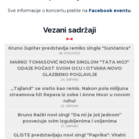
Sve informacije o koncertu pratite na
Facebook eventu
.
Vezani sadržaji
Kruno Jupiter predstavlja remiks singla "Sunčanica"
06. KOLOVOZ
MARKO TOMASOVIĆ NOVIM SINGLOM "TATA MOJ"
ODAJE POČAST SVOM OCU I OTVARA NOVO
GLAZBENO POGLAVLJE
24. SRPANJ
„Tajland“ se vratio kao remix. Nakon pola milijuna
streamova hit Repera iz sobe i Anne Moor u novom
ruhu!
22. SRPANJ
Bruno Rački novi singl “Da mi je još jednom”
posvećuje svim izgubljenima i voljenima
21. SRPANJ
GLISTE predstavljaju novi singl "Paprika": Viralni