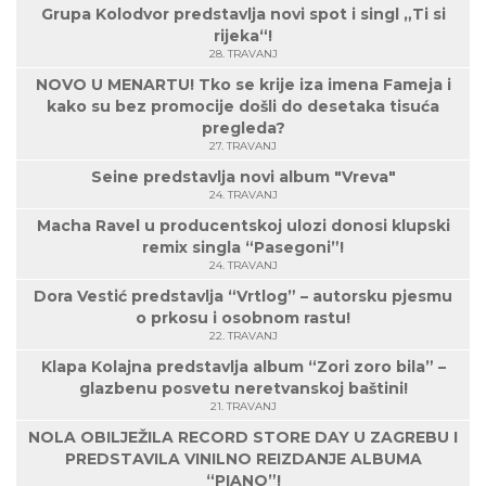
Grupa Kolodvor predstavlja novi spot i singl „Ti si
rijeka“!
28. TRAVANJ
NOVO U MENARTU! Tko se krije iza imena Fameja i
kako su bez promocije došli do desetaka tisuća
pregleda?
27. TRAVANJ
Seine predstavlja novi album "Vreva"
24. TRAVANJ
Macha Ravel u producentskoj ulozi donosi klupski
remix singla “Pasegoni”!
24. TRAVANJ
Dora Vestić predstavlja “Vrtlog” – autorsku pjesmu
o prkosu i osobnom rastu!
22. TRAVANJ
Klapa Kolajna predstavlja album “Zori zoro bila” –
glazbenu posvetu neretvanskoj baštini!
21. TRAVANJ
NOLA OBILJEŽILA RECORD STORE DAY U ZAGREBU I
PREDSTAVILA VINILNO REIZDANJE ALBUMA
“PIANO”!