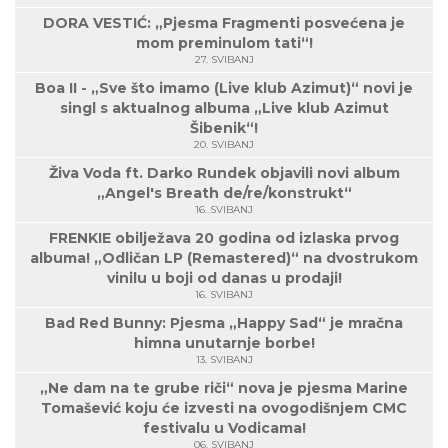
DORA VESTIĆ: „Pjesma Fragmenti posvećena je
mom preminulom tati“!
27. SVIBANJ
Boa II - „Sve što imamo (Live klub Azimut)“ novi je
singl s aktualnog albuma „Live klub Azimut
Šibenik“!
20. SVIBANJ
Živa Voda ft. Darko Rundek objavili novi album
„Angel's Breath de/re/konstrukt“
16. SVIBANJ
FRENKIE obilježava 20 godina od izlaska prvog
albuma! „Odličan LP (Remastered)“ na dvostrukom
vinilu u boji od danas u prodaji!
16. SVIBANJ
Bad Red Bunny: Pjesma „Happy Sad“ je mračna
himna unutarnje borbe!
13. SVIBANJ
„Ne dam na te grube riči“ nova je pjesma Marine
Tomašević koju će izvesti na ovogodišnjem CMC
festivalu u Vodicama!
06. SVIBANJ