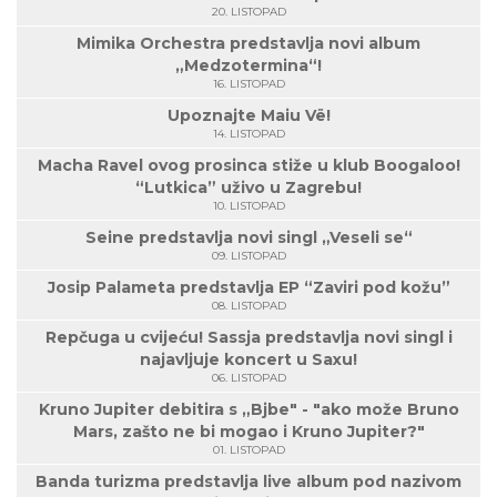
20. LISTOPAD
Mimika Orchestra predstavlja novi album
„Medzotermina“!
16. LISTOPAD
Upoznajte Maiu Vë!
14. LISTOPAD
Macha Ravel ovog prosinca stiže u klub Boogaloo!
“Lutkica” uživo u Zagrebu!
10. LISTOPAD
Seine predstavlja novi singl „Veseli se“
09. LISTOPAD
Josip Palameta predstavlja EP “Zaviri pod kožu”
08. LISTOPAD
Repčuga u cvijeću! Sassja predstavlja novi singl i
najavljuje koncert u Saxu!
06. LISTOPAD
Kruno Jupiter debitira s „Bjbe" - "ako može Bruno
Mars, zašto ne bi mogao i Kruno Jupiter?"
01. LISTOPAD
Banda turizma predstavlja live album pod nazivom