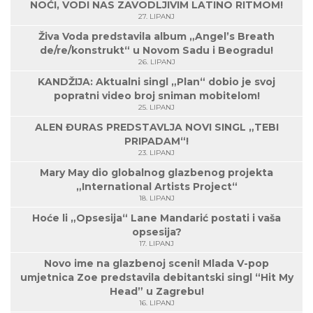
NOĆI, VODI NAS ZAVODLJIVIM LATINO RITMOM!
27. LIPANJ
Živa Voda predstavila album „Angel’s Breath
de/re/konstrukt“ u Novom Sadu i Beogradu!
26. LIPANJ
KANDŽIJA: Aktualni singl „Plan“ dobio je svoj
popratni video broj sniman mobitelom!
25. LIPANJ
ALEN ĐURAS PREDSTAVLJA NOVI SINGL „TEBI
PRIPADAM“!
23. LIPANJ
Mary May dio globalnog glazbenog projekta
„International Artists Project“
18. LIPANJ
Hoće li „Opsesija“ Lane Mandarić postati i vaša
opsesija?
17. LIPANJ
Novo ime na glazbenoj sceni! Mlada V-pop
umjetnica Zoe predstavila debitantski singl “Hit My
Head” u Zagrebu!
16. LIPANJ