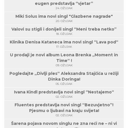
eugen predstavlja “vjetar”
24. OŽUJAK
Miki Solus ima novi singl "Glazbene nagrade"
20. OŽUJAK
Valovi su stigli i donijeli singl “Meni treba netko”
18. OŽUJAK
Klinika Denisa Kataneca ima novi singl “Lava pod“
17. OŽUJAK
U prodaji je novi album Leona Brenka „Moment in
Time“ !
09. OŽUJAK
Pogledajte „Divlji ples“ Aleksandra Stajčića u režiji
Dinka Doringa!
05. OŽUJAK
Ivana Kindl predstavlja novi singl “Nestajemo“
02. OŽUJAK
Fluentes predstavlja novi singl “Bezuvjetno”!
Pjesmu o ljubavi na kraju svijeta!
02. OŽUJAK
Šarena pojava novom singlu ne zna reći ne – ni vi