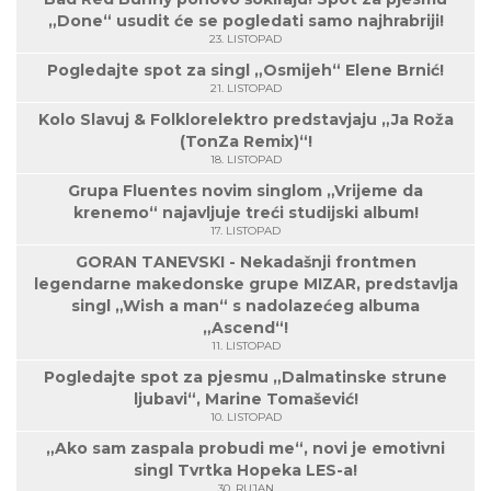
„Done“ usudit će se pogledati samo najhrabriji!
23. LISTOPAD
Pogledajte spot za singl „Osmijeh“ Elene Brnić!
21. LISTOPAD
Kolo Slavuj & Folklorelektro predstavjaju „Ja Roža
(TonZa Remix)“!
18. LISTOPAD
Grupa Fluentes novim singlom „Vrijeme da
krenemo“ najavljuje treći studijski album!
17. LISTOPAD
GORAN TANEVSKI - Nekadašnji frontmen
legendarne makedonske grupe MIZAR, predstavlja
singl „Wish a man“ s nadolazećeg albuma
„Ascend“!
11. LISTOPAD
Pogledajte spot za pjesmu „Dalmatinske strune
ljubavi“, Marine Tomašević!
10. LISTOPAD
„Ako sam zaspala probudi me“, novi je emotivni
singl Tvrtka Hopeka LES-a!
30. RUJAN