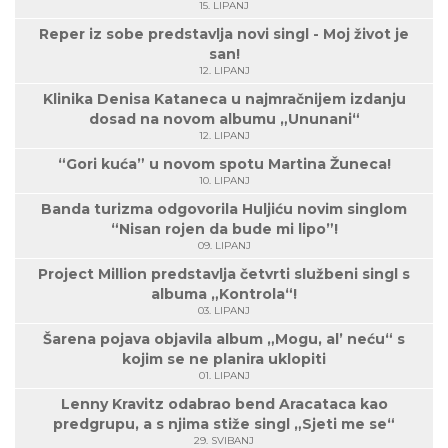
15. LIPANJ
Reper iz sobe predstavlja novi singl - Moj život je
san!
12. LIPANJ
Klinika Denisa Kataneca u najmračnijem izdanju
dosad na novom albumu „Ununani“
12. LIPANJ
“Gori kuća” u novom spotu Martina Žuneca!
10. LIPANJ
Banda turizma odgovorila Huljiću novim singlom
“Nisan rojen da bude mi lipo”!
09. LIPANJ
Project Million predstavlja četvrti službeni singl s
albuma „Kontrola“!
03. LIPANJ
Šarena pojava objavila album „Mogu, al’ neću“ s
kojim se ne planira uklopiti
01. LIPANJ
Lenny Kravitz odabrao bend Aracataca kao
predgrupu, a s njima stiže singl „Sjeti me se“
29. SVIBANJ