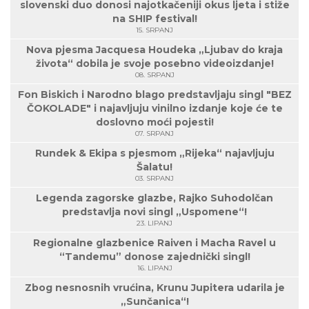
slovenski duo donosi najotkačeniji okus ljeta i stiže
na SHIP festival!
15. SRPANJ
Nova pjesma Jacquesa Houdeka „Ljubav do kraja
života“ dobila je svoje posebno videoizdanje!
08. SRPANJ
Fon Biskich i Narodno blago predstavljaju singl "BEZ
ČOKOLADE" i najavljuju vinilno izdanje koje će te
doslovno moći pojesti!
07. SRPANJ
Rundek & Ekipa s pjesmom „Rijeka“ najavljuju
Šalatu!
03. SRPANJ
Legenda zagorske glazbe, Rajko Suhodolčan
predstavlja novi singl „Uspomene“!
23. LIPANJ
Regionalne glazbenice Raiven i Macha Ravel u
“Tandemu” donose zajednički singl!
16. LIPANJ
Zbog nesnosnih vrućina, Krunu Jupitera udarila je
„Sunčanica“!