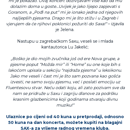
mi je pokazao. Ovaj koncert doživljavam više kao da mu
dolazim doma u goste...Uvijek je jako lijepo zapjevati s
Goranom, a „Pođi na put“ mi je ionako jedna od njegovih
najljepših pjesama. Drago mi je što stižu i u Zagreb i
vjerujem da će njihovi poklonici požuriti do Saxa!“
– izjavila
je Jelena.
Nastupu u zagrebačkom Saxu, veseli se i mlada
kantautorica Lu Jakelić;
„Boško je dio mojih zvučnika još od ere Nova grupe, a
pjesme poput “Možda mir” ili “Home” su one koje bih s
lakoćom upisala u sekciju “najdraža pjesma” u leksikonu.
Jako me veseli i čast mi je što sam pozvana kao gošća
izvesti, ne samo svoju pjesmu, već i poslati emociju uz
Fluentesovu stvar. Neću odati koju, ali zato pozivam sve da
nam se pridruže u Saxu i zagriju dlanove za podršku
krasnim glazbenicima koji godinama stvaraju divnu
muziku!“
Ulaznice po cijeni od 40 kuna u pretprodaji, odnosno
50 kuna na dan koncerta, možete kupiti na blagajni
SAX-a za vrijeme radnog vremena kluba.