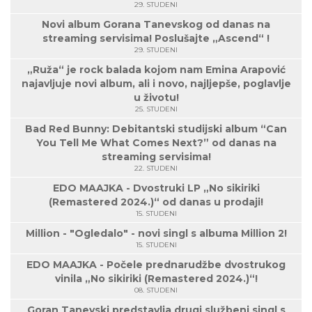
29. STUDENI
Novi album Gorana Tanevskog od danas na
streaming servisima! Poslušajte „Ascend“ !
29. STUDENI
„Ruža“ je rock balada kojom nam Emina Arapović
najavljuje novi album, ali i novo, najljepše, poglavlje
u životu!
25. STUDENI
Bad Red Bunny: Debitantski studijski album “Can
You Tell Me What Comes Next?” od danas na
streaming servisima!
22. STUDENI
EDO MAAJKA - Dvostruki LP „No sikiriki
(Remastered 2024.)“ od danas u prodaji!
15. STUDENI
Million - "Ogledalo" - novi singl s albuma Million 2!
15. STUDENI
EDO MAAJKA - Počele prednarudžbe dvostrukog
vinila „No sikiriki (Remastered 2024.)“!
08. STUDENI
Goran Tanevski predstavlja drugi službeni singl s