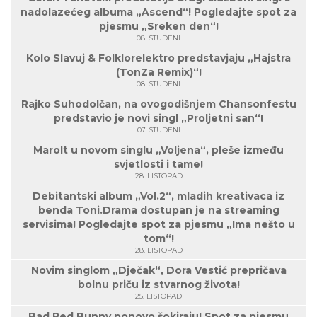
nadolazećeg albuma „Ascend“! Pogledajte spot za
pjesmu „Sreken den“!
08. STUDENI
Kolo Slavuj & Folklorelektro predstavjaju „Hajstra
(TonZa Remix)“!
08. STUDENI
Rajko Suhodolčan, na ovogodišnjem Chansonfestu
predstavio je novi singl „Proljetni san“!
07. STUDENI
Marolt u novom singlu „Voljena“, pleše između
svjetlosti i tame!
28. LISTOPAD
Debitantski album „Vol.2“, mladih kreativaca iz
benda Toni.Drama dostupan je na streaming
servisima! Pogledajte spot za pjesmu „Ima nešto u
tom“!
28. LISTOPAD
Novim singlom „Dječak“, Dora Vestić prepričava
bolnu priču iz stvarnog života!
25. LISTOPAD
Bad Red Bunny ponovo šokiraju! Spot za pjesmu