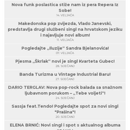
Nova funk poslastica stiže nam iz pera Repera Iz
Sobe!
14. VELJAČA
Makedonska pop zvijezda, Vlado Janevski,
predstavlja drugi službeni singl na hrvatskom jeziku
i najavljuje novi album!
11. VELJAČA
Pogledajte „Iluzije“ Sandra Bjelanovića!
07. VELJAČA
Pjesma „Škrlak“ novi je singl Kvarteta Gubec!
28. SIJEČANJ
Banda Turizma u Vintage Industrial Baru!
27. SIJEČANJ
DARIO TERGLAV: Nova pop-rock balada sa snažnom
ljubavnom porukom – „Tebe voljeti“!
24. SIJEČANJ
Sassja feat.Tendo! Pogledajte spot za novi singl
"Prašina"!
20. SIJEČANJ
ELENA BRNIĆ: Novi singl i spot s aktualnog albuma