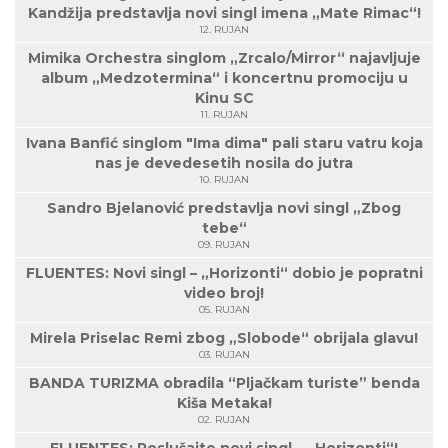
Kandžija predstavlja novi singl imena „Mate Rimac“!
12. RUJAN
Mimika Orchestra singlom „Zrcalo/Mirror“ najavljuje
album „Medzotermina“ i koncertnu promociju u
Kinu SC
11. RUJAN
Ivana Banfić singlom "Ima dima" pali staru vatru koja
nas je devedesetih nosila do jutra
10. RUJAN
Sandro Bjelanović predstavlja novi singl „Zbog
tebe“
09. RUJAN
FLUENTES: Novi singl – „Horizonti“ dobio je popratni
video broj!
05. RUJAN
Mirela Priselac Remi zbog „Slobode“ obrijala glavu!
03. RUJAN
BANDA TURIZMA obradila “Pljačkam turiste” benda
Kiša Metaka!
02. RUJAN