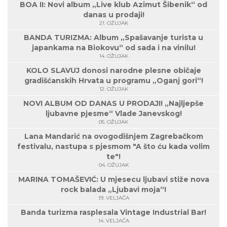
BOA II: Novi album „Live klub Azimut Šibenik“ od
danas u prodaji!
21. OŽUJAK
BANDA TURIZMA: Album „Spašavanje turista u
japankama na Biokovu“ od sada i na vinilu!
14. OŽUJAK
KOLO SLAVUJ donosi narodne plesne običaje
gradišćanskih Hrvata u programu „Oganj gori“!
12. OŽUJAK
NOVI ALBUM OD DANAS U PRODAJI! „Najljepše
ljubavne pjesme“ Vlade Janevskog!
05. OŽUJAK
Lana Mandarić na ovogodišnjem Zagrebačkom
festivalu, nastupa s pjesmom "A što ću kada volim
te"!
04. OŽUJAK
MARINA TOMAŠEVIĆ: U mjesecu ljubavi stiže nova
rock balada „Ljubavi moja“!
19. VELJAČA
Banda turizma rasplesala Vintage Industrial Bar!
14. VELJAČA