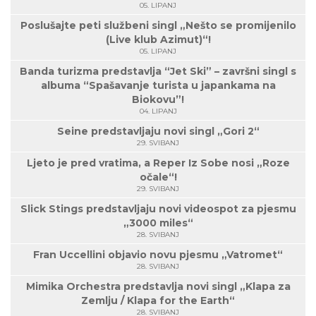
05. LIPANJ
Poslušajte peti službeni singl „Nešto se promijenilo
(Live klub Azimut)“!
05. LIPANJ
Banda turizma predstavlja “Jet Ski” – završni singl s
albuma “Spašavanje turista u japankama na
Biokovu”!
04. LIPANJ
Seine predstavljaju novi singl „Gori 2“
29. SVIBANJ
Ljeto je pred vratima, a Reper Iz Sobe nosi „Roze
očale“!
29. SVIBANJ
Slick Stings predstavljaju novi videospot za pjesmu
„3000 miles“
28. SVIBANJ
Fran Uccellini objavio novu pjesmu „Vatromet“
28. SVIBANJ
Mimika Orchestra predstavlja novi singl „Klapa za
Zemlju / Klapa for the Earth“
28. SVIBANJ