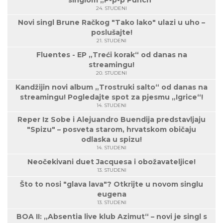
singlom „P-p-p Punch“
24. STUDENI
Novi singl Brune Račkog "Tako lako" ulazi u uho –
poslušajte!
21. STUDENI
Fluentes - EP „Treći korak“ od danas na
streamingu!
20. STUDENI
Kandžijin novi album „Trostruki salto“ od danas na
streamingu! Pogledajte spot za pjesmu „Igrice“!
14. STUDENI
Reper Iz Sobe i Alejuandro Buendija predstavljaju
"Spizu" – posveta starom, hrvatskom običaju
odlaska u spizu!
14. STUDENI
Neočekivani duet Jacquesa i obožavateljice!
13. STUDENI
Što to nosi "glava lava"? Otkrijte u novom singlu
eugena
13. STUDENI
BOA II: „Absentia live klub Azimut“ – novi je singl s