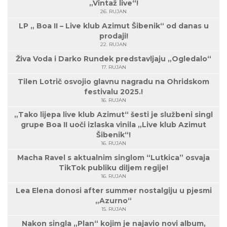
„Vintaž live“!
26. RUJAN
LP „ Boa II – Live klub Azimut Šibenik“ od danas u
prodaji!
22. RUJAN
Živa Voda i Darko Rundek predstavljaju „Ogledalo“
17. RUJAN
Tilen Lotrič osvojio glavnu nagradu na Ohridskom
festivalu 2025.!
16. RUJAN
„Tako lijepa live klub Azimut“ šesti je službeni singl
grupe Boa II uoči izlaska vinila „Live klub Azimut
Šibenik“!
16. RUJAN
Macha Ravel s aktualnim singlom “Lutkica” osvaja
TikTok publiku diljem regije!
16. RUJAN
Lea Elena donosi after summer nostalgiju u pjesmi
„Azurno“
15. RUJAN
Nakon singla „Plan“ kojim je najavio novi album,