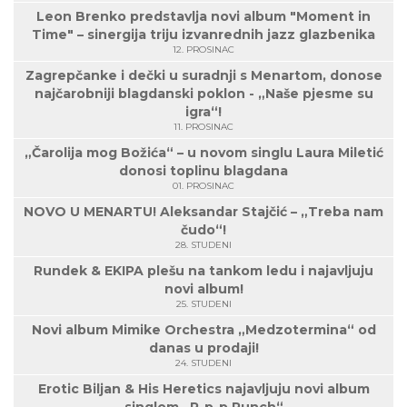
Leon Brenko predstavlja novi album "Moment in
Time" – sinergija triju izvanrednih jazz glazbenika
12. PROSINAC
Zagrepčanke i dečki u suradnji s Menartom, donose
najčarobniji blagdanski poklon - „Naše pjesme su
igra“!
11. PROSINAC
„Čarolija mog Božića“ – u novom singlu Laura Miletić
donosi toplinu blagdana
01. PROSINAC
NOVO U MENARTU! Aleksandar Stajčić – „Treba nam
čudo“!
28. STUDENI
Rundek & EKIPA plešu na tankom ledu i najavljuju
novi album!
25. STUDENI
Novi album Mimike Orchestra „Medzotermina“ od
danas u prodaji!
24. STUDENI
Erotic Biljan & His Heretics najavljuju novi album