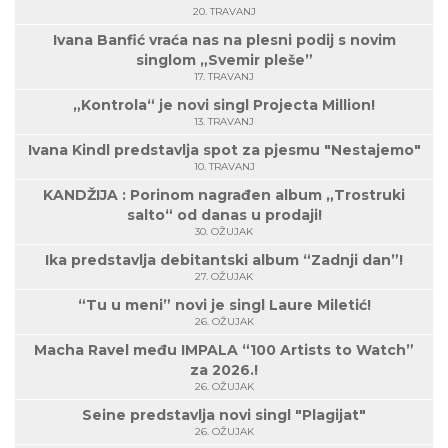
20. TRAVANJ
Ivana Banfić vraća nas na plesni podij s novim
singlom „Svemir pleše”
17. TRAVANJ
„Kontrola“ je novi singl Projecta Million!
13. TRAVANJ
Ivana Kindl predstavlja spot za pjesmu "Nestajemo"
10. TRAVANJ
KANDŽIJA : Porinom nagrađen album „Trostruki
salto“ od danas u prodaji!
30. OŽUJAK
Ika predstavlja debitantski album “Zadnji dan”!
27. OŽUJAK
“Tu u meni” novi je singl Laure Miletić!
26. OŽUJAK
Macha Ravel među IMPALA “100 Artists to Watch”
za 2026.!
26. OŽUJAK
Seine predstavlja novi singl "Plagijat"
26. OŽUJAK