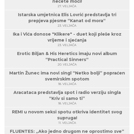
nećete moći!
27. VELJAČA
Istarska umjetnica Elis Lovrić predstavlja tri
prepjeva pjesme “Kanat od mora“
23. VELJAČA
Ika i Vića donose "Klikere" - duet koji pleše kroz
vrijeme i sjećanja
23. VELJAČA
Erotic Biljan & His Heretics imaju novi album
“Practical Sinners“
20. VELJAČA
Martin Žunec ima novi singl “Netko bolji” popraćen
svemirskim spotom
18. VELJAČA
Aracataca predstavlja spot i radio verziju singla
“Kriv si samo ti”
18. VELJAČA
REMI u novom seksi spotu otkriva identitet svog
supruga!
11. VELJAČA
FLUENTES: „Ako jedno drugom ne oprostimo sve“