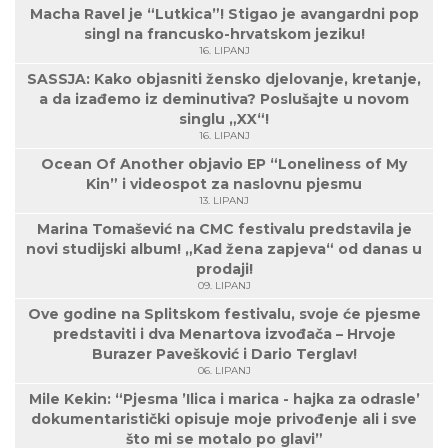
Macha Ravel je “Lutkica”! Stigao je avangardni pop
singl na francusko-hrvatskom jeziku!
16. LIPANJ
SASSJA: Kako objasniti žensko djelovanje, kretanje,
a da izađemo iz deminutiva? Poslušajte u novom
singlu „XX“!
16. LIPANJ
Ocean Of Another objavio EP “Loneliness of My
Kin” i videospot za naslovnu pjesmu
13. LIPANJ
Marina Tomašević na CMC festivalu predstavila je
novi studijski album! „Kad žena zapjeva“ od danas u
prodaji!
09. LIPANJ
Ove godine na Splitskom festivalu, svoje će pjesme
predstaviti i dva Menartova izvođača – Hrvoje
Burazer Pavešković i Dario Terglav!
06. LIPANJ
Mile Kekin: “Pjesma ’Ilica i marica - hajka za odrasle’
dokumentaristički opisuje moje privođenje ali i sve
što mi se motalo po glavi”